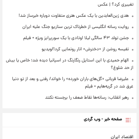
جدول
تغییری کرد؟ | عکس
هدی زین‌العابدین با یک عکس هنری متفاوت دوباره خبرساز شد!
۲۳ ساعت پیش
لیونل مسی عزادار شد! + جزئیات
روایت رسانه انگلیسی از خطرناک ترین سناریو جنگ علیه ایران
جشن تولد ۴۳ سالگی لیلا اوتادی با یک سورپرایز ویژه + فیلم
نفیسه روشن از «دخترش» انار رونمایی کرد!/ویدیو
الهام حمیدی با این استایل رنگارنگ در اسپانیا دیده شد؛ خاص یا بیش
از حد شلوغ؟
علیرضا قربانی «گل‌های باران خورده» را خواند/ رفتی و بعد از تو دنیا
غرق شد در گریه‌هایم + فیلم
رهبر انقلاب: رسانه‌ها نقاط ضعف را برجسته نکنند
صفحه خبر - وب گردی
اقتصاد ایران