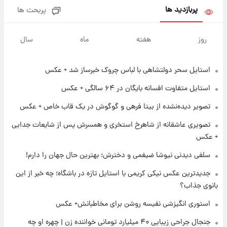
پربازدید ها
پربحث ها
۲۰ ساعت پیش
تاریخ اعلام نتایج نهایی دکتری مشخص شد
روز
هفته
ماه
سال
استایل سحر دولتشاهی با لباس چروک خبرساز شد + عکس
۱۲ ساعت پیش
فال حافظ یکشنبه ۱۸ مرداد ماه ۱۴۰۵
استایل متفاوت افسانه بایگان در ۶۴ سالگی + عکس
تصویر دیده‌نشده از بیتا فرهی و گوگوش در یک قاب خاص + عکس
۱۳ ساعت پیش
تصویری عاشقانه از شاهرخ استخری و همسرش پس از شایعات جدایی
فال قهوه روزانه یکشنبه ۱۸ مرداد ماه ۱۴۰۵
+ عکس
سلفی دیدنی نیوشا ضیغمی و دخترش؛ بهترین حال جهان را دارم!
۱۴ ساعت پیش
جدیدترین عکس نیکی کریمی با استایل تازه در باشگاه؛ چه خبر از این
فال روزانه واقعی یکشنبه ۱۸ مرداد ۱۴۰۵
بانوی جذاب؟
استوری انگیزشی نفیسه روشن برای مخاطبانش+ عکس
۲۲ ساعت پیش
جنجال جراحی زیبایی ۴۰ میلیارد تومانی خواننده زن | چهره او چه
ارزش سهام عدالت برای امروز ۱۷ مرداد ۱۴۰۵ +