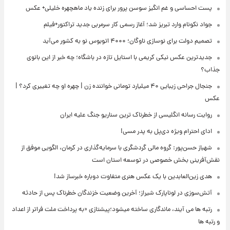
پست احساسی و غم انگیز سوسن پرور برای زنده یاد ماهچهره خلیلی+ عکس
جواد نکونام وارد تبریز شد؛ آغاز رسمی کار سرمربی جدید تراکتور+فیلم
تصمیم دولت برای نوسازی ناوگان؛ ۴۰۰۰ اتوبوس نو به کشور می‌آید
جدیدترین عکس نیکی کریمی با استایل تازه در باشگاه؛ چه خبر از این بانوی
جذاب؟
جنجال جراحی زیبایی ۴۰ میلیارد تومانی خواننده زن | چهره او چه تغییری کرد؟ |
عکس
روایت رسانه انگلیسی از خطرناک ترین سناریو جنگ علیه ایران
ادای احترام ویژه دی‌پل به پدر مسی!
شهباز حسن‌پور: گروه مالی گردشگری با سرمایه‌گذاری در کرمان، الگویی موفق از
نقش‌آفرینی بخش خصوصی در توسعه استان است
هدی زین‌العابدین با یک عکس هنری متفاوت دوباره خبرساز شد!
آتش‌سوزی در لوناپارک شیراز؛ آخرین وضعیت خزندگان خطرناک پس از حادثه
رتبه ها می آیند، ماندگاری ساخته میشود؛پیشتازی «به پرداخت ملت فراتر از اعداد
و رتبه ها