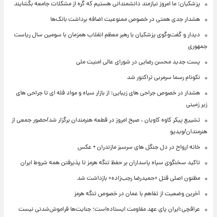
پزشکیان: ما امروز نیازمند دانشمندانی هستیم که گره از مشکلات جامعه بگشایند
هشدار جدی همتی در خصوص ممنوعیت اضافه ‌برداشت بانک‌ها
دیدار و گفت‌وگوی پزشکیان با رهبر معظم انقلاب همزمان با سومین سال ریاست
جمهوری
پست جدید محسن رضایی در شورای عالی امنیت ملی
نکونام رسما سرمربی تراکتور شد
هشدار در خصوص جراحی های زیبایی: از بازار سیاه و مواد فله ای تا جراحی های
زیر زمینی
تشییع پیکر کاوه کاویان ، صبح امروز در قطعه هنرمندان برگزار شد/حضور جمعی از
هنرمندان/ویدیو
خانه ارواح در دل جنگل های سرسبز مازندران + عکس
تاکید سخنگوی سپاه پاسداران بر حفظ تنگه هرمز تا پذیرفتن همه شروط ایران
مظنون اصلی قتل «حمیدرضا رجب‌زاده» بازداشت شد
آخرین وضعیت از تفاهم با عمان در خصوص تنگه هرمز
عراقچی:ایران پای عهد مقاومت ایستاده‌است؛ جنایت‌ها فراموش‌شدنی نیست