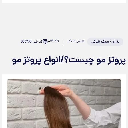
۰
>
سبک زندگی
۱۵ دی ۱۴۰۳
۱۴:۴۹
کد خبر: 903735
خانه
پروتز مو چیست؟/انواع پروتز مو