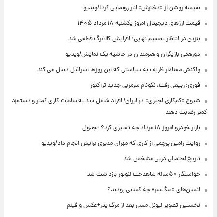
نفیسه روشن از «دخترش» انار رونمایی کرد!/ویدیو
قیمت ارزهای دیجیتال امروز یکشنبه ۱۸ مرداد ۱۴۰۵
بنزین در انتظار تصمیم نهایی؛ افزایش کالابرگ قطعی شد
دورهمی بازیگران و هنرمندان در حاشیه یک نمایش/ویدیو
واکنش معنادار ظریف به سیاستی که این روزها اسرائیل دنبال می کند
فوری: ربیعی رفت، نکونام سرمربی جدید تراکتور
شیوع «کم‌کاری اجباری» در ایران/ افراد شاغل باید به ساعات کاری کمتر و دستمزد
کمتر رضایت دهند
بازار خودرو امروز ۱۸ مرداد چه تغییری کرد؟ +جدول
روایت رامین پرچمی از کاری که مهران مدیری برایش انجام داد/ویدیو
تاریخ احتمالی دربی مشخص شد
خواستگار ۵۰ساله شاهدخت لئونور بازداشت شد
انسان‌های «سگ‌سر» چه کسانی بودند؟
نخستین تصویر لیونل مسی بعد از مرگ پدر+عکس و فیلم