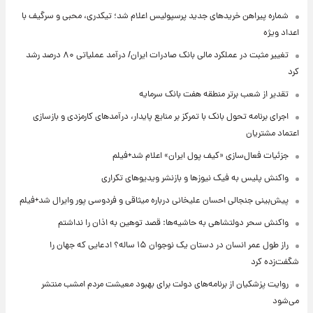
شماره پیراهن خریدهای جدید پرسپولیس اعلام شد؛ تیکدری، محبی و سرگیف با
اعداد ویژه
تغییر مثبت در عملکرد مالی بانک صادرات ایران/ درآمد عملیاتی ۸۰ درصد رشد
کرد
تقدیر از شعب برتر منطقه هفت بانک سرمایه
اجرای برنامه تحول بانک با تمرکز بر منابع پایدار، درآمدهای کارمزدی و بازسازی
اعتماد مشتریان
جزئیات فعال‌سازی «کیف پول ایران» اعلام شد+فیلم
واکنش پلیس به فیک نیوزها و بازنشر ویدیوهای تکراری
پیش‌بینی جنجالی احسان علیخانی درباره میثاقی و فردوسی پور وایرال شد+فیلم
واکنش سحر دولتشاهی به حاشیه‌ها: قصد توهین به اذان را نداشتم
راز طول عمر انسان در دستان یک نوجوان ۱۵ ساله؟ ادعایی که جهان را
شگفت‌زده کرد
روایت پزشکیان از برنامه‌های دولت برای بهبود معیشت مردم امشب منتشر
می‌شود