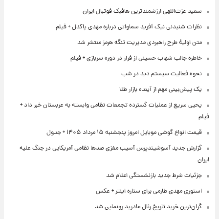
سعید عزت‌اللهی ارزشمندترین هافبک فوتبال ایران
نظرات شنیدنی نیک آفرید سماواتی درباره مهدی پاکدل + فیلم
متن اولیۀ طرح راهبردی مدیریت تنگه هرمز منتشر شد
خاطره جالب شهاب حسینی از فرار در دوره سربازی + فیلم
نحوه فعالیت سیستم دید در شب
یک پیش‌بینی مهم از آینده بازار طلا
یحیی سریع از عملیات گسترده تجمعات نظامی وابسته به عربستان خبر داد +
فیلم
قیمت انواع گوشی موبایل امروز پنجشنبه ۱۵ مرداد ۱۴۰۵ + جدول
گزارش جدید آسوشیتدپرس آسیب مغزی صدها نظامی آمریکایی در جنگ علیه
ایران
جزئیات شرط جدید بازنشستگی اعلام شد
استوری مهدی طارمی برای ستاره اینتر + عکس
گران‌ترین خرید تاریخ رئال مادرید رونمایی شد