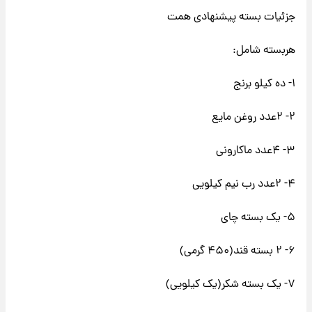
جزئیات بسته پیشنهادی همت
هربسته شامل:‌
۱- ده کیلو برنج
۲- ۲عدد روغن مایع
۳- ۴عدد ماکارونی
۴- ۲عدد رب نیم کیلویی
۵- یک بسته چای
۶- ۲ بسته قند(۴۵۰ گرمی)
۷- یک بسته شکر(یک کیلویی)