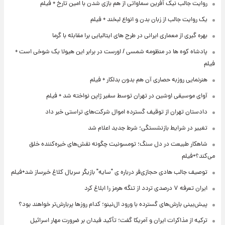
روایت جالب نیک آفرین سماواتی از هم بازی شدن با امین تارخ + فیلم
یک روایت جالب از زبان بدن و انواع لبخند + فیلم
بهره گیری از معماری ایرانی در طرح های ایتالیایی برا مقابله با گرما
پادشاه کوه ها در منظومه شمسی / اورست در برابر این هیولا یک شوخی است +
فیلم
هنرنمایی روزبه حصاری آن هم بدون بدلکار + فیلم
آوای موسیقی اوشین در تهران توسط سفیر ژاپن نواخته شد + فیلم
دادستان تهران از توقیف گسترده اموال شرکت‌های تراستی خبر داد
تغییر در شرایط بازنشستگی؛ شرط جدید اعلام شد
شاهکار طبیعت در دل سنگ؛ تومسونیت چگونه نقش‌های خیره‌کننده خلق
می‌کند؟+فیلم
توصیف جالب هادی حجازی‌فر درباره ی "سایه" بازیگر سریال کلاغ خبرساز شد+فیلم
ایران تعرفه ۷ درصدی تردد از تنگه هرمز را ابلاغ کرد
پیش‌بینی بارش‌های گسترده با ورود ال‌نینو؛ کدام روزها پربارش‌تر خواهند بود؟
ترکیه از مذاکرات ایران و آمریکا گفت؛ تأکید فیدان بر ضرورت مهار اسرائیل