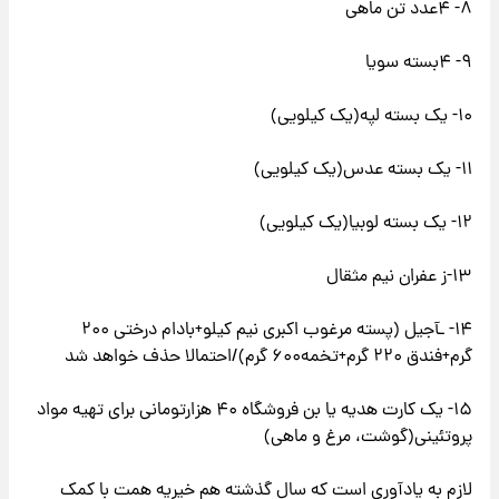
۸- ۴عدد تن ماهی
۹- ۴بسته سویا
۱۰- یک بسته لپه(یک کیلویی)
۱۱- یک بسته عدس(یک کیلویی)
۱۲- یک بسته لوبیا(یک کیلویی)
۱۳-ز عفران نیم مثقال
۱۴- ـآجیل (پسته مرغوب اکبری نیم کیلو+بادام درختی ۲۰۰
گرم+فندق ۲۲۰ گرم+تخمه۶۰۰ گرم)/احتمالا حذف خواهد شد
۱۵- یک کارت هدیه یا بن فروشگاه ۴۰ هزارتومانی برای تهیه مواد
پروتئینی(گوشت، مرغ و ماهی)
لازم به یادآوری است که سال گذشته هم خیریه همت با کمک