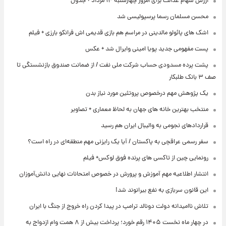
ارزش سهام عدالت برای امروز چهارشنبه ۱۴ مرداد + جدول
محسن مسلمان رسما پرسپولیسی شد
اشک های پائولو مالدینی در مراسم هم بازی قدیمی اش فرانکو بارزی + فیلم
پست مفهومی جدید پویا امینی وایرال شد + عکس
پشت پرده‌ مسدودی حساب شرکت ملی نفت / از ضمانت صندوق بازنشستگی تا
صف ۳ بانک طلبکار
یک پژوهش مهم درخصوص پروتئین مورد نیاز بدن
منتخب بهترین خانه های جهان به لحاظ معماری + تصاویر
قراردادهای نجومی به والیبال ایران هم رسید
سفر رسمی عراقچی به پاکستان / آیا یک رایزنی مهم منطقه‌ای در راه است؟
رونمایی چین از تاکسی های پرنده فوق لوکس+ فیلم
انتشار اطلاعیه مهم آموزش و پرورش در خصوص امتحانات نهایی دانش‌آموزان
این قانون سربازی به نفع بیرانوند شد!
تلاش ناامیدانه‌ دولت دونالد ترامپ در پیدا کردن راه خروج از جنگ با ایران
در چهار ماه نخست ۱۴۰۵ رقم خورد؛ پرداخت بیش از ۸ همت وام ازدواج به