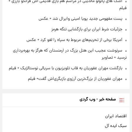
اشک های پائولو مالدینی در مراسم هم بازی قدیمی اش فرانکو بارزی +
۱۲۹۰ شمسی
فیلم
پست مفهومی جدید پویا امینی وایرال شد + عکس
۱ روز پیش
قدرت‌نمایی نظامی چین؛ بمب‌افکن حامل موشک
جزئیات شرط ایران برای بازگشایی تنگه هرمز
هسته‌ای در آسمان ظاهر شد
آمریکا برخی از تحریم‌های مربوط به سپاه را لغو کرد + عکس
سرنوشت عجیب این هتل بزرگ در ارمنستان که هرگز به بهره‌برداری
نرسید + تصاویر
بازگشت مهران غفوریان به قاب تلویزیون با سریالی نوستالژیک + فیلم
مهران غفوریان از بزرگ‌ترین آرزوی بازیگری‌اش گفت+ فیلم
صفحه خبر - وب گردی
اقتصاد ایران
سبک ایده آل