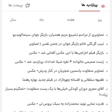
پربازدید ها
پربحث ها
۲۳ ساعت پیش
آغاز طرح جدید فروش مشارکت در تولید سایپا؛
روز
هفته
ماه
سال
نام خودرو، مبلغ پیش پرداخت و زمان تحویل |
سود مشارکت چند درصد است؟
تصاویری از مراسم تشییع مریم همتیان، بازیگر جوان سینما/ویدیو
۱ روز پیش
زمان پخش «مرد سه هزار چهره» مشخص شد
تیپ گل‌گلی خانم بازیگر جوان در جشن نفس | تصاویر
بازیگر فیلم اخراجی‌ها با این عکس آفتابی شد + عکس
۱ روز پیش
ژست صمیمی خانواده ۴ نفره شیلا خداداد پربازدید شد + عکس
کار استقلال و رامین رضاییان رسما تمام شد +
عکس / خداحافظی صمیمانه آبی ها با رامین!
تصاویر متفاوت یاسمین شجریان در کنار پدرش+ عکس
فقیهه سلطانی و افسانه چهره‌آزاد در فیلم جدید بهاره رهنما
۱ روز پیش
آتش اختلاف در اینستاگرام؛ تمجید از حردانی به
آقای مجریِ دوران کودکی خیلی‌ها با یک پست متفاوت؛ «غمگینم بسیار
مذاق رضاییان خوش نیامد+عکس
زیاد»!
قدرت نمایی نوید محمدزاده به سبک بروس لی + عکس
۱ روز پیش
پروین اعتصامی در دوران نوجوانی؛ اواخر دهه