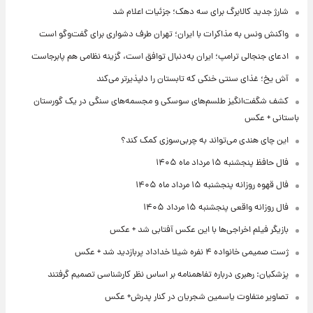
شارژ جدید کالابرگ برای سه دهک؛ جزئیات اعلام شد
واکنش ونس به مذاکرات با ایران؛ تهران طرف دشواری برای گفت‌وگو است
ادعای جنجالی ترامپ؛ ایران به‌دنبال توافق است، گزینه نظامی هم پابرجاست
آش یخ؛ غذای سنتی خنکی که تابستان را دلپذیرتر می‌کند
کشف شگفت‌انگیز طلسم‌های سوسکی و مجسمه‌های سنگی در یک گورستان
باستانی + عکس
این چای هندی می‌تواند به چربی‌سوزی کمک کند؟
فال حافظ پنجشنبه ۱۵ مرداد ماه ۱۴۰۵
فال قهوه روزانه پنجشنبه ۱۵ مرداد ماه ۱۴۰۵
فال روزانه واقعی پنجشنبه ۱۵ مرداد ۱۴۰۵
بازیگر فیلم اخراجی‌ها با این عکس آفتابی شد + عکس
ژست صمیمی خانواده ۴ نفره شیلا خداداد پربازدید شد + عکس
پزشکیان: رهبری درباره تفاهمنامه بر اساس نظر کارشناسی تصمیم گرفتند
تصاویر متفاوت یاسمین شجریان در کنار پدرش+ عکس