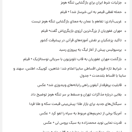
جزئیات شرط ایران برای بازگشایی تنگه هرمز
حمله لفظی قیصر به ابی خبرساز شد! + فیلم
غریب‌آبادی: تفاهم با عمان به معنای بازگشایی تنگه هرمز نیست
مهران غفوریان از بزرگ‌ترین آرزوی بازیگری‌اش گفت+ فیلم
تاکید پزشکیان بر نقش آموزه‌های قرآنی در پیشرفت کشور
پرسپولیس پیش از آغاز لیگ به پیروزی رسید
بازگشت مهران غفوریان به قاب تلویزیون با سریالی نوستالژیک + فیلم
شرایط تازه فروش اقساطی سایپا اعلام شد؛ شاهین، کوییک، اطلس، سهند و
ساینا با اقساط بلندمدت + جدول
قابلیت پرطرفدار آیفون راهی رایانه‌های ویندوزی شد+ عکس
بقایی درباره مذاکرات تهران و مسقط بر سر تنگه هرمز توضیح داد
سیگنال‌های جدید برای بازار طلا؛ پیش‌بینی قیمت سکه و طلا فردا
آمریکا برخی از تحریم‌های مربوط به سپاه را لغو کرد + عکس
قدرت نمایی نوید محمدزاده به سبک بروس لی + عکس