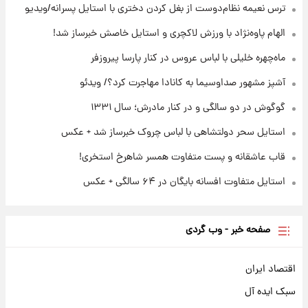
بیتلز
ترس نعیمه نظام‌دوست از بغل کردن دختری با استایل پسرانه/ویدیو
الهام پاوه‌نژاد با ورزش لاکچری و استایل خاصش خبرساز شد!
۲۲ ساعت پیش
ادعای جنجالی درباره اینفانتینو؛ اتهام پرداخت
ماه‌چهره خلیلی با لباس عروس در کنار پارسا پیروزفر
پول به معشوقه با درآمد یوفا
آشپز مشهور صداوسیما به کانادا مهاجرت کرد؟/ ویدئو
گوگوش در دو سالگی و در کنار مادرش؛ سال ۱۳۳۱
استایل سحر دولتشاهی با لباس چروک خبرساز شد + عکس
قاب عاشقانه و پست متفاوت همسر شاهرخ استخری!
استایل متفاوت افسانه بایگان در ۶۴ سالگی + عکس
صفحه خبر - وب گردی
اقتصاد ایران
سبک ایده آل