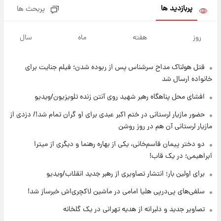
پربازدید ها
پربحث ها
۱۹ ساعت پیش
لحظه برخورد رعد و برق به ساختمان مرکز تجارت
روز
هفته
ماه
سال
جهانی در آمریکا + فیلم
قتل هولناک مداح سرشناس پس از ربوده شدن؛ فیلم جنایت برای
۱۹ ساعت پیش
برای اولین بار؛ انتشار تصاویری از رهبر جدید
خانواده ارسال شد
انقلاب/ویدیو
افشای محل پناهگاه‌ رهبر شهید روی آنتن زنده تلویزیون/ویدیو
۱۹ ساعت پیش
حضور مازیار لرستانی در ختم اکبر عبدی برای او گران تمام شد!/ دزدی از
تصاویر عمامه بستن به شیوه خاتمی/ویدیو
مازیار لرستانی آن هم در روز روشن
دو دختر پیمان قاسم‌خانی، یکی از بهاره رهنما و دیگری از میترا
ابراهیمی؛ در یک قاب!
۲۱ ساعت پیش
افشای محل پناهگاه‌ رهبر شهید روی آنتن زنده
برای اولین بار؛ انتشار تصاویری از رهبر جدید انقلاب/ویدیو
تلویزیون/ویدیو
سلفی‌های پی‌درپی هلیا امامی در ماشین لاکچری‌اش خبرساز شد!
۲۲ ساعت پیش
تصاویر جدید و دلبرانه از هدیه تهرانی در یک گلخانه
ثریا اسفندیاری بعد از طلاق و در دیدار با گروه