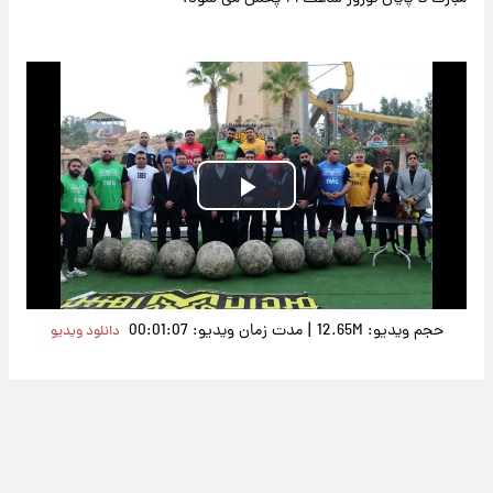
Play
Video
|
حجم ویدیو: 12.65M
مدت زمان ویدیو: 00:01:07
دانلود ویدیو