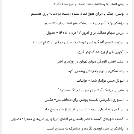
رهبر انقلاب: رسانه‌ها نقاط ضعف را برجسته نکنند
ونس: جنگ با ایران هنوز تمام نشده است؛ در میانه بازی هستیم
پزشکیان: تا آخر پای تصمیمات رهبر انقلاب ایستاده‌ایم
ارزش سهام عدالت برای امروز ۱۷ مرداد ۱۴۰۵ + جدول
بهترین تعمیرگاه گیربکس اتوماتیک جیلی در تهران کدام است؟
آخرین خبر از پرونده کلثوم اکبری
علت اصلی آلودگی هوای تهران در روزهای اخیر
رضا شکاری از تیم جدیدش رونمایی کرد
لیونل مسی عزادار شد! + جزئیات
ماجرای پیامک "مشمول سهمیه جنگ هستید"
استوری انگیزشی نفیسه روشن برای مخاطبانش+ عکس
عراقچی به ادعای سهم ۱۱ درصدی ایران از خزر پاسخ داد
کشف شهرهای گمشده مصر باستان در اعماق دریا و زیر شن‌های صحرا + تصاویر
پزشکیان: هنر، آوردن نگاه‌های مشترک به میدان است