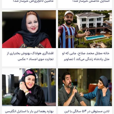
استایل خاصش خبرساز شد!
ماشین لاکچری‌اش خبرساز شد!
خانه مجلل محمد صلاح، جایی که او
افشاگری هولناک بهنوش بختیاری از
مثل پادشاه زندگی می‌کند | تصاویر
تجارت موی اجساد + عکس
لادن مستوفی در ۵۴ سالگی با این
بهاره رهنما این بار با استایل انگلیسی