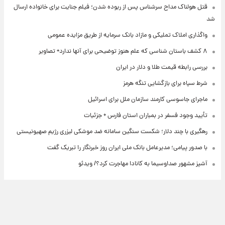
قتل هولناک مداح سرشناس پس از ربوده شدن؛ فیلم جنایت برای خانواده ارسال
شد
واگذاری املاک تملیکی و مازاد بانک سرمایه از طریق مزایده عمومی
۸ کشف باستان شناسی که علم هنوز توضیحی برای آنها ندارد+ تصاویر
بررسی رابطه قیمت طلا و دلار در ایران
شرط سپاه برای بازگشایی تنگه هرمز
ماجرای جاسوسی کارمند سازمان ملل برای اسرائیل
تأیید وجود فسفر در بمباران استان فارس + جزئیات
رهگیری با چند دلار؛ شکست سنگین سامانه ضد موشکی لیزری رژیم صهیونیستی
با صدور پیامی؛ مدیرعامل بانک ملی ایران روز خبرنگار را تبریک گفت
آشپز مشهور صداوسیما به کانادا مهاجرت کرد؟/ ویدئو