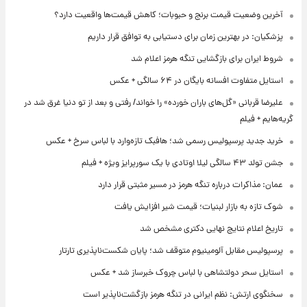
آخرین وضعیت قیمت برنج و حبوبات؛ کاهش قیمت‌ها واقعیت دارد؟
پزشکیان: در بهترین زمان برای دستیابی به توافق قرار داریم
شروط ایران برای بازگشایی تنگه هرمز اعلام شد
استایل متفاوت افسانه بایگان در ۶۴ سالگی + عکس
علیرضا قربانی «گل‌های باران خورده» را خواند/ رفتی و بعد از تو دنیا غرق شد در
گریه‌هایم + فیلم
خرید جدید پرسپولیس رسمی شد؛ هافبک تازه‌وارد با لباس سرخ + عکس
جشن تولد ۴۳ سالگی لیلا اوتادی با یک سورپرایز ویژه + فیلم
عمان: مذاکرات درباره تنگه هرمز در مسیر مثبتی قرار دارد
شوک تازه به بازار لبنیات؛ قیمت شیر افزایش یافت
تاریخ اعلام نتایج نهایی دکتری مشخص شد
پرسپولیس مقابل آلومینیوم متوقف شد؛ پایان شکست‌ناپذیری تارتار
استایل سحر دولتشاهی با لباس چروک خبرساز شد + عکس
سخنگوی ارتش: نظم ایرانی در تنگه هرمز بازگشت‌ناپذیر است