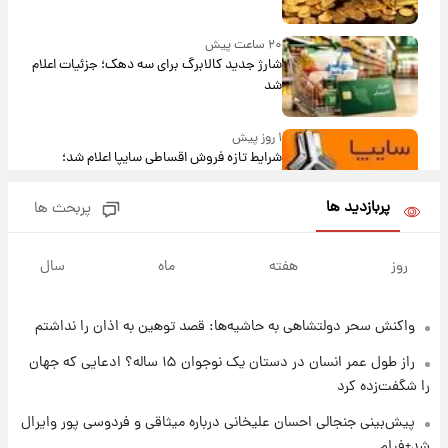
۲۰ ساعت پیش
شارژ جدید کالابرگ برای سه دهک؛ جزئیات اعلام
شد
۱ روز پیش
شرایط تازه فروش اقساطی سایپا اعلام شد؛
شاهین، کوییک، اطلس، سهند و ساینا با اقساط
بلندمدت + جدول
پربازدید ها
پربحث ها
۱ روز پیش
سیگنال‌های جدید برای بازار طلا؛ پیش‌بینی
روز
هفته
ماه
سال
قیمت سکه و طلا فردا
واکنش سحر دولتشاهی به حاشیه‌ها: قصد توهین به اذان را نداشتم
۱ روز پیش
فال حافظ پنجشنبه ۱۵ مرداد ماه ۱۴۰۵
راز طول عمر انسان در دستان یک نوجوان ۱۵ ساله؟ ادعایی که جهان
را شگفت‌زده کرد
۱ روز پیش
پیش‌بینی جنجالی احسان علیخانی درباره میثاقی و فردوسی پور وایرال
فال قهوه روزانه پنجشنبه ۱۵ مرداد ماه ۱۴۰۵
شد+فیلم