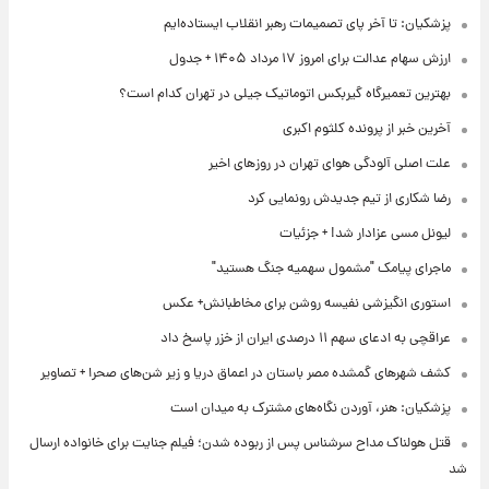
پزشکیان: تا آخر پای تصمیمات رهبر انقلاب ایستاده‌ایم
ارزش سهام عدالت برای امروز ۱۷ مرداد ۱۴۰۵ + جدول
بهترین تعمیرگاه گیربکس اتوماتیک جیلی در تهران کدام است؟
آخرین خبر از پرونده کلثوم اکبری
علت اصلی آلودگی هوای تهران در روزهای اخیر
رضا شکاری از تیم جدیدش رونمایی کرد
لیونل مسی عزادار شد! + جزئیات
ماجرای پیامک "مشمول سهمیه جنگ هستید"
استوری انگیزشی نفیسه روشن برای مخاطبانش+ عکس
عراقچی به ادعای سهم ۱۱ درصدی ایران از خزر پاسخ داد
کشف شهرهای گمشده مصر باستان در اعماق دریا و زیر شن‌های صحرا + تصاویر
پزشکیان: هنر، آوردن نگاه‌های مشترک به میدان است
قتل هولناک مداح سرشناس پس از ربوده شدن؛ فیلم جنایت برای خانواده ارسال
شد