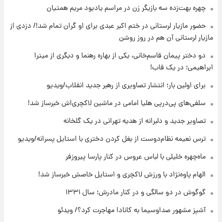
۱۹ ساعت پیش
چهره بهت‌زده سه بازیگر زن در مراسم یادبود مریم همتیان
انتقاد تند پیمان طالبی از مسئولان استقلال در
حضور مازیار لرستانی در ختم اکبر عبدی برای او گران تمام شد!/ دزدی از
پی رفتن رامین رضاییان+ عکس
مازیار لرستانی آن هم در روز روشن
۲۰ ساعت پیش
دو دختر پیمان قاسم‌خانی، یکی از بهاره رهنما و دیگری از میترا
قیمت گوشت گوساله و گوسفند امروز شنبه ۱۷
ابراهیمی؛ در یک قاب!
مرداد ۱۴۰۵ +جدول
برای اولین بار؛ انتشار تصاویری از رهبر جدید انقلاب/ویدیو
۲۰ ساعت پیش
سلفی‌های پی‌درپی هلیا امامی در ماشین لاکچری‌اش خبرساز شد!
با قدرتمندترین و بادوام ترین تانک جهان آشنا
شوید+ فیلم
تصاویر جدید و دلبرانه از هدیه تهرانی در یک گلخانه
ترس نعیمه نظام‌دوست از بغل کردن دختری با استایل پسرانه/ویدیو
۲۱ ساعت پیش
قیمت طلا ۱۸عیار امروز شنبه ۱۷ مرداد ۱۴۰۵
ماه‌چهره خلیلی با لباس عروس در کنار پارسا پیروزفر
+جدول
الهام پاوه‌نژاد با ورزش لاکچری و استایل خاصش خبرساز شد!
گوگوش در دو سالگی و در کنار مادرش؛ سال ۱۳۳۱
آشپز مشهور صداوسیما به کانادا مهاجرت کرد؟/ ویدئو