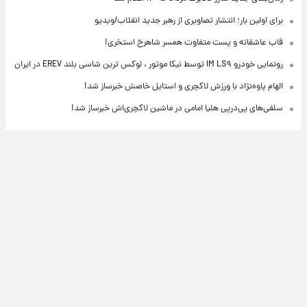
برای اولین بار؛ انتشار تصاویری از رهبر جدید انقلاب/ویدیو
قاب عاشقانه و پست متفاوت همسر شاهرخ استخری!
رونمایی خودرو IM LS۹ توسط نیکا موتور ، لوکس ترین شاسی بلند EREV در ایران
الهام پاوه‌نژاد با ورزش لاکچری و استایل خاصش خبرساز شد!
سلفی‌های پی‌درپی هلیا امامی در ماشین لاکچری‌اش خبرساز شد!