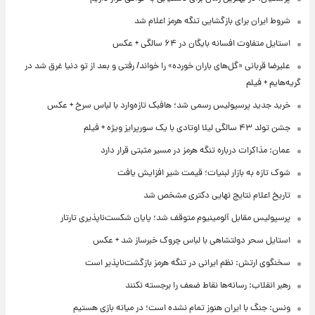
شروط ایران برای بازگشایی تنگه هرمز اعلام شد
استایل متفاوت افسانه بایگان در ۶۴ سالگی + عکس
علیرضا قربانی «گل‌های باران خورده» را خواند/ رفتی و بعد از تو دنیا غرق شد در
گریه‌هایم + فیلم
خرید جدید پرسپولیس رسمی شد؛ هافبک تازه‌وارد با لباس سرخ + عکس
جشن تولد ۴۳ سالگی لیلا اوتادی با یک سورپرایز ویژه + فیلم
عمان: مذاکرات درباره تنگه هرمز در مسیر مثبتی قرار دارد
شوک تازه به بازار لبنیات؛ قیمت شیر افزایش یافت
تاریخ اعلام نتایج نهایی دکتری مشخص شد
پرسپولیس مقابل آلومینیوم متوقف شد؛ پایان شکست‌ناپذیری تارتار
استایل سحر دولتشاهی با لباس چروک خبرساز شد + عکس
سخنگوی ارتش: نظم ایرانی در تنگه هرمز بازگشت‌ناپذیر است
رهبر انقلاب: رسانه‌ها نقاط ضعف را برجسته نکنند
ونس: جنگ با ایران هنوز تمام نشده است؛ در میانه بازی هستیم