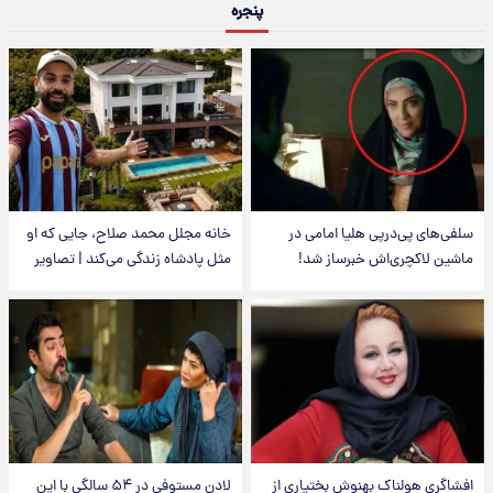
پنجره
سلفی‌های پی‌درپی هلیا امامی در
خانه مجلل محمد صلاح، جایی که او
ماشین لاکچری‌اش خبرساز شد!
مثل پادشاه زندگی می‌کند | تصاویر
افشاگری هولناک بهنوش بختیاری از
لادن مستوفی در ۵۴ سالگی با این