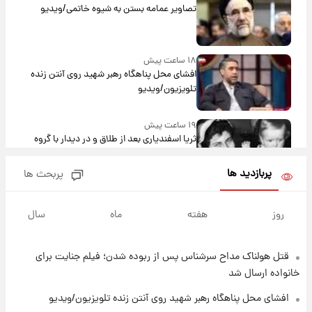
تصاویر عمامه بستن به شیوه خاتمی/ویدیو
۱۸ ساعت پیش
افشای محل پناهگاه‌ رهبر شهید روی آنتن زنده
تلویزیون/ویدیو
۱۹ ساعت پیش
ثریا اسفندیاری بعد از طلاق و در دیدار با گروه
بیتلز
پربازدید ها
پربحث ها
۱۹ ساعت پیش
ادعای جنجالی درباره اینفانتینو؛ اتهام پرداخت
روز
هفته
ماه
سال
پول به معشوقه با درآمد یوفا
قتل هولناک مداح سرشناس پس از ربوده شدن؛ فیلم جنایت برای
۱۹ ساعت پیش
هشدار درباره کمبود یک ماده معدنی؛ خطر
خانواده ارسال شد
آلزایمر و زوال عقل افزایش می‌یابد؟
افشای محل پناهگاه‌ رهبر شهید روی آنتن زنده تلویزیون/ویدیو