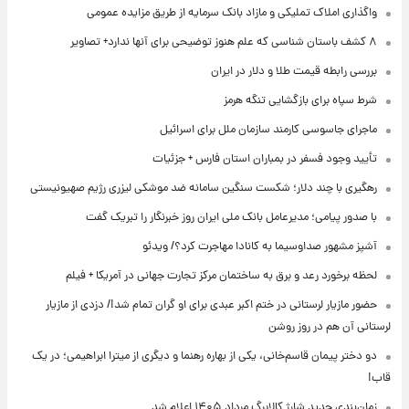
واگذاری املاک تملیکی و مازاد بانک سرمایه از طریق مزایده عمومی
۸ کشف باستان شناسی که علم هنوز توضیحی برای آنها ندارد+ تصاویر
بررسی رابطه قیمت طلا و دلار در ایران
شرط سپاه برای بازگشایی تنگه هرمز
ماجرای جاسوسی کارمند سازمان ملل برای اسرائیل
تأیید وجود فسفر در بمباران استان فارس + جزئیات
رهگیری با چند دلار؛ شکست سنگین سامانه ضد موشکی لیزری رژیم صهیونیستی
با صدور پیامی؛ مدیرعامل بانک ملی ایران روز خبرنگار را تبریک گفت
آشپز مشهور صداوسیما به کانادا مهاجرت کرد؟/ ویدئو
لحظه برخورد رعد و برق به ساختمان مرکز تجارت جهانی در آمریکا + فیلم
حضور مازیار لرستانی در ختم اکبر عبدی برای او گران تمام شد!/ دزدی از مازیار
لرستانی آن هم در روز روشن
دو دختر پیمان قاسم‌خانی، یکی از بهاره رهنما و دیگری از میترا ابراهیمی؛ در یک
قاب!
زمان‌بندی جدید شارژ کالابرگ مرداد ۱۴۰۵ اعلام شد