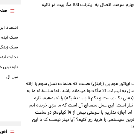
افغانستان) از این نسل از شبکه استفاده میکنند. در نسل چهارم سرعت اتصال به اینترنت 100 مگا بیت در ثانیه
صفحه
اقتصاد ایر
سبک ایده 
سبک زندگی 
تجارت ایده
تازه ترین خ
مبل ال
یک اپراتور موبایل (رایتل) هست که خدمات نسل سوم را ارائه
میدهد. در نسل سوم حداکثر سرعت دانلود اطلاعات در اتصال به اینترنت 21 مگا bps میتواند باشد. اما متاسفانه ما به
رعت بیش از 1 مگابیت در ثانیه (یعنی یک بیست و یکم قابلیت شبکه) را نمیدهیم. تازه
 در ثانیه کلی مدارک نیاز است! این عمل مصداق آن است که ما بنزی خریده ایم
که میتواند با سرعت 300 کیلومتر در ساعت ما را جابجا کند. اما اجازه نداریم با سرعتی بیش از 14 کیلومتر در ساعت
خرین سیستمی را خریداری کنیم؟ آیا بهتر نیست که با این
!
آخری