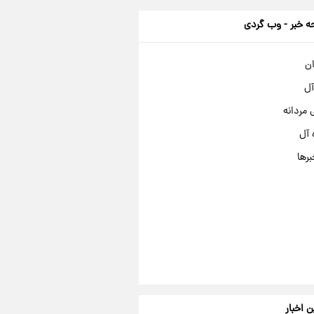
 خبر - وب گردی
ان
آل
مردانه
 آل
برها
ن اخبار