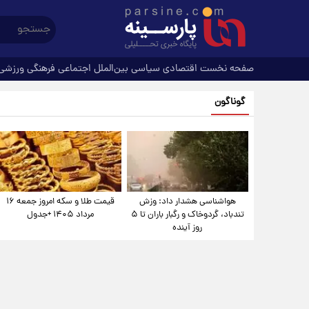
صفحه نخست
اقتصادی
سیاسی
بین‌الملل
اجتماعی
فرهنگی
ورزشی
گوناگون
هواشناسی هشدار داد: وزش
قیمت طلا و سکه امروز جمعه ۱۶
تندباد، گردوخاک و رگبار باران تا ۵
مرداد ۱۴۰۵ +جدول
روز آینده