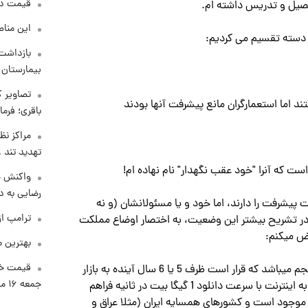
قیمت دلار د
تحصیل و تدریس داشته ام.
این مناط
بازداشت 
بیمارستان 
تصاویر ک
باقری؛ فرم
مراکز نظ
تهدید تند
ت که آنرا "خود عقب نگهدار" نام نهاده ام!
واکنش خ
رضایی به د
پیشرفت را دارند، اما خود و یا مسئولانشان (و نه
ترامپ از
 در تشریح بیشتر این وضعیت، به اختصار اوضاع مملکت
رض میکنم:
بهترین م
قیمت خو
در خصوص شبکه های موبایل، جهان در حال ایجاد نسل پنجم میباشد که قرار است ظرف 5 یا 6 سال آینده به بازار
جمعه ۱۶ مرداد منتشر شد
عرضه شود. در این نسل از شبکه های موبایل امکان اتصال به اینترنت با سرعت دانلود 1 گیگا بیت در ثانیه فراهم
موجود است و کشورهای همسایه ایران (مثلا عراق و