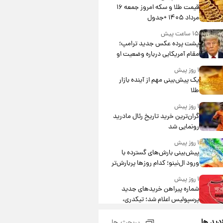
قیمت طلا و سکه امروز جمعه ۱۶
مرداد ۱۴۰۵ +جدول
۱۵ ساعت پیش
پشت پرده عکس جدید ترامپ؛
مقام آمریکایی درباره وضعیت او
چه گفت؟
۱ روز پیش
یک پیش‌بینی مهم از آینده بازار
طلا
۱ روز پیش
گران‌ترین خرید تاریخ رئال مادرید
رونمایی شد
۱ روز پیش
پیش‌بینی بارش‌های گسترده با
ورود ال‌نینو؛ کدام روزها پربارش‌تر
خواهند بود؟
۱ روز پیش
شماره پیراهن خریدهای جدید
پرسپولیس اعلام شد؛ تیکدری،
محبی و سرگیف با اعداد ویژه
۱ روز پیش
زدید ها