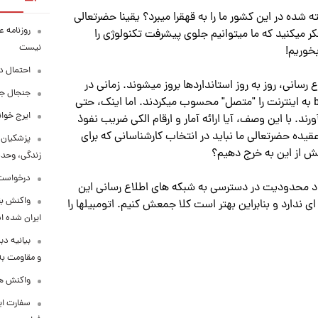
ه شده در این کشور ما را به قهقرا میبرد؟ یقینا حضرتعالی
روزنامه ع
فکر میکنید که ما میتوانیم جلوی پیشرفت تکنولوژی را
نیست
خوریم!
احتمال د
 رسانی، روز به روز استانداردها بروز میشوند. زمانی در
جنجال جد
استانداردها، اتصال دایال آپ با سرعت حداکثر 56 کیلو bps به اینترنت را "متصل" محسوب میکردند. اما اینک، حتی
ایرج خوا
ساب نمی آورند. با این وصف، آیا ارائه آمار و ارقام الکی ضریب نفوذ
د؟ به عقیده حضرتعالی ما نباید در انتخاب کارشناسانی که برای
پزشکیان:
یش از این به خرج دهیم؟
زندگی، وحد
درخواست 
جاد محدودیت در دسترسی به شبکه های اطلاع رسانی این
واکنش بق
باشد که تا کنون بوده است، ‫فضای مجازی اصلا هیچ فایده ای ندارد‬ و ‫بنابراین بهتر است ‫کلا جمعش کنیم. ‫اتومبیلها را
ایران شده 
بیانیه د
و مقاومت به 
واکنش همت
سفارت ایر