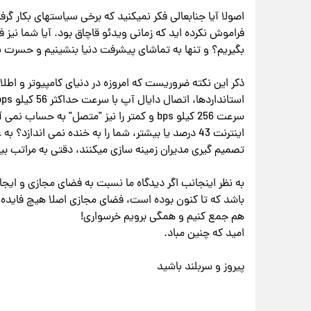
اصولا آیا جنابعالی فکر نمیکنید که برخی سیاستهای بکار گرفت
فراموش نکرده اید که زمانی ویدئو قاچاق بود. آیا شما نیز 
بگیریم؟ و تنها به تماشای پیشرفت دنیا بنشینیم و حسرت ب
ذکر این نکته ضروریست که امروزه در دنیای کامپیوتر و اطلاع
سرعت 256 کیلو bps و کمتر را نیز "متصل" به ح
اینترنت 43 درصد یا بیشتر، شما را به خنده نمی انداز
تصمیم گیری مدیران زمینه سازی میکنند، دقتی به مراتب ب
به نظر اینجانب اگر دیدگاه ما نسبت به فضای مجازی و ای
هم جمع کنیم و ‫همگی برویم خرسواری!‬
امید که چنین مباد.
پیروز و سربلند باشید