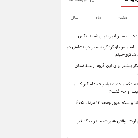
پربحث ها
جزئیات فعال‌سازی «کیف پول
ایران» اعلام شد+فیلم
هفته
ماه
سال
۱ روز پیش
تغییر تند قیمت محصولات
ایران‌خودرو و سایپا امروز پنجشنبه
عجیب صابر ابر وایرال شد + عکس
۱۵ مرداد ۱۴۰۵ +جدول
۱ روز پیش
قیمت طلا و سکه امروز پنجشنبه
اسی دو بازیگر؛ گریه سحر دولتشاهی در
۱۵ مرداد ۱۴۰۵
شاکری+فیلم
۱ روز پیش
کار بیشتر برای این گروه از متقاضیان
شارژ جدید کالابرگ برای سه
دهک؛ جزئیات اعلام شد
ه عکس جدید ترامپ؛ مقام آمریکایی
عیت او چه گفت؟
قیمت طلا و سکه امروز جمعه ۱۶ مرداد ۱۴۰۵
اوت؛ وقتی هیروشیما در دیگ قیر