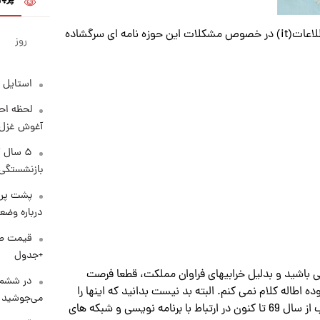
به گزارش پارسینه ، عباس خسرو بیگی، کارشناس فناوری اطلاعات(it) در خصوص مشکلات این حوزه نامه ای سرگشاده
روز
استایل 
لحظه احس
آغوش غزل 
۵ سال 
بازنشستگی
پشت پرد
درباره وض
+جدول
ی باشید و بدلیل خرابیهای فراوان مملکت، قطعا فرصت
در ششم 
ه اطاله کلام نمی کنم. البته بد نیست بدانید که اینها را
می‌جوشید
چه کسی نوشته مختصرا در همین حد عرض کنم که اینجانب از سال 69 تا کنون در ارتباط با برنامه نویسی و شبکه های