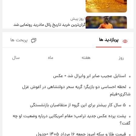
۱ روز پیش
گران‌ترین خرید تاریخ رئال مادرید رونمایی شد
پربازدید ها
پربحث ها
۱ روز پیش
پیش‌بینی بارش‌های گسترده با ورود ال‌نینو؛ کدام
روز
هفته
ماه
سال
روزها پربارش‌تر خواهند بود؟
استایل عجیب صابر ابر وایرال شد + عکس
۱ روز پیش
شماره پیراهن خریدهای جدید پرسپولیس اعلام
لحظه احساسی دو بازیگر؛ گریه سحر دولتشاهی در آغوش غزل
شد؛ تیکدری، محبی و سرگیف با اعداد ویژه
شاکری+فیلم
۱ روز پیش
۵ سال کار بیشتر برای این گروه از متقاضیان بازنشستگی
جزئیات فعال‌سازی «کیف پول ایران» اعلام
پشت پرده عکس جدید ترامپ؛ مقام آمریکایی درباره وضعیت او چه
شد+فیلم
گفت؟
۱ روز پیش
قیمت طلا و سکه امروز جمعه ۱۶ مرداد ۱۴۰۵ +جدول