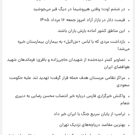
تغییر تند قیمت محصولات ایران‌خودرو و سایپا
امروز پنجشنبه ۱۵ مرداد ۱۴۰۵ +جدول
در ششم اوت؛ وقتی هیروشیما در دیگ قیر می‌جوشید
قیمت دلار در بازار آزاد امروز جمعه ۱۶ مرداد ۱۴۰۵
۱ روز پیش
این مناطق کشور آماده بارش باران باشند
قیمت طلا و سکه امروز پنجشنبه ۱۵ مرداد ۱۴۰۵
بازداشت مردی که با لباس «عزرائیل» به بیماران بیمارستان خیره
می‌شد!
۱ روز پیش
شارژ جدید کالابرگ برای سه دهک؛ جزئیات اعلام
تصاویر کمتر دیده‌شده از شهیدان حاجی‌زاده و باقری؛ فرماندهان شهید
شد
هوافضای ایران
مراکز نظامی عربستان هدف حمله قرار گرفت؛ تهدید تند علیه حکومت
سعودی
واکنش خبرگزاری فارس درباره خبر انتصاب محسن رضایی به دبیری
شعام
ترامپ از پایان سریع جنگ با ایران خبر داد
بهترین مقاصد دریاچه‌های نزدیک تهران