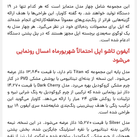
این مجموعه شامل چهار مدل متمایز است که هر کدام تنها در ۱۹
دستگاه تولید خواهند شد. به گفته کاویار، این طراحی‌ها با هدف ارائه
گزینه‌هایی فراتر از رنگ‌بندی‌های معمولاً محافظه‌کارانه‌ای انجام شده‌اند
که اپل برای محصولات رده‌بالای خود در نظر می‌گیرد. هر چهار مدل به
یک لوگوی سه‌بعدی برجسته اپل مجهز هستند که در پنل پشتی دستگاه
ادغام شده است.
آیفون تاشو اپل احتمالاً شهریورماه امسال رونمایی
می‌شود
مدل پایه این مجموعه که Titan نام دارد، با قیمت ۱۳,۸۴۰ دلار عرضه
می‌شود. این نسخه از بدنه‌ای تیتانیومی با پوشش مشکی PVD در کنار
چرم مشکی کروکودیل بهره می‌برد. مدل Dark Cherry با قیمت ۱۴,۲۷۰
دلار نیز رونمایی شده که ترکیبی از چرم کروکودیل به رنگ شرابی تیره و
تزئینات با روکش طلای ۲۴ عیار را ارائه می‌دهد. کاویار می‌گوید این
ترکیب رنگی با هدف پیش‌بینی رنگ‌بندی شایعه‌شده سری آیفون ۱۸ پرو
طراحی شده است.
مدل Silver با قیمت ۱۵,۲۷۰ دلار عرضه می‌شود. در این نسخه، نیمه
بالایی بدنه تیتانیومی با نقره استرلینگ جایگزین شده، بخش پشتی
همچنان از چرم مشکی کروکودیل ساخته شده و لوگوی اپل نیز از نقره