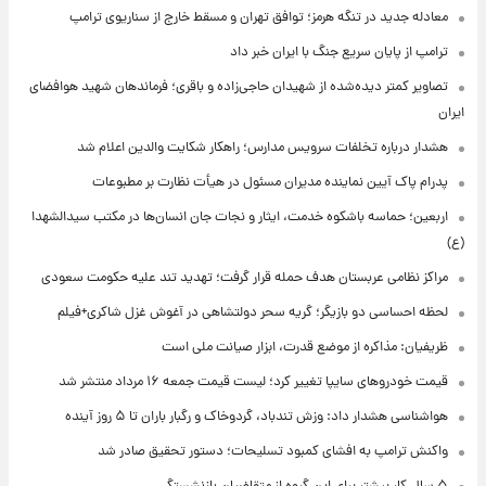
معادله جدید در تنگه هرمز؛ توافق تهران و مسقط خارج از سناریوی ترامپ
ترامپ از پایان سریع جنگ با ایران خبر داد
تصاویر کمتر دیده‌شده از شهیدان حاجی‌زاده و باقری؛ فرماندهان شهید هوافضای
ایران
هشدار درباره تخلفات سرویس مدارس؛ راهکار شکایت والدین اعلام شد
پدرام پاک آیین نماینده مدیران مسئول در هیأت نظارت بر مطبوعات
اربعین؛ حماسه باشکوه خدمت، ایثار و نجات جان انسان‌ها در مکتب سیدالشهدا
(ع)
مراکز نظامی عربستان هدف حمله قرار گرفت؛ تهدید تند علیه حکومت سعودی
لحظه احساسی دو بازیگر؛ گریه سحر دولتشاهی در آغوش غزل شاکری+فیلم
ظریفیان: مذاکره از موضع قدرت، ابزار صیانت ملی است
قیمت خودروهای سایپا تغییر کرد؛ لیست قیمت جمعه ۱۶ مرداد منتشر شد
هواشناسی هشدار داد: وزش تندباد، گردوخاک و رگبار باران تا ۵ روز آینده
واکنش ترامپ به افشای کمبود تسلیحات؛ دستور تحقیق صادر شد