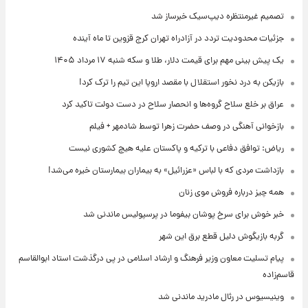
تصمیم غیرمنتظره دیپ‌سیک خبرساز شد
جزئیات محدودیت تردد در آزادراه تهران کرج قزوین تا ماه آینده
یک پیش ‌بینی مهم برای قیمت دلار، طلا و سکه شنبه ۱۷ مرداد ۱۴۰۵
بازیکن به درد نخور استقلال با مقصد اروپا این تیم را ترک کرد!
عراق بر خلع سلاح گروه‌ها و انحصار سلاح در دست دولت تاکید کرد
بازخوانی آهنگی در وصف حضرت زهرا توسط شادمهر + فیلم
ریاض: توافق دفاعی با ترکیه و پاکستان علیه هیچ کشوری نیست
بازداشت مردی که با لباس «عزرائیل» به بیماران بیمارستان خیره می‌شد!
همه چیز درباره فروش موی زنان
خبر خوش برای سرخ پوشان بیفوما در پرسپولیس ماندنی شد
گربه بازیگوش دلیل قطع برق این شهر
پیام تسلیت معاون وزیر فرهنگ و ارشاد اسلامی در پی درگذشت استاد ابوالقاسم
قاسم‌زاده
وینیسیوس در رئال مادرید ماندنی شد