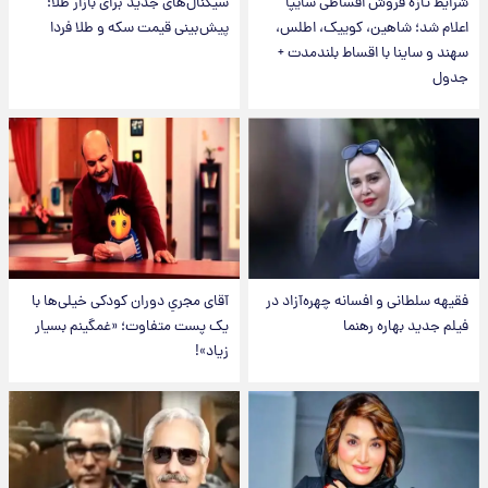
شرایط تازه فروش اقساطی سایپا
سیگنال‌های جدید برای بازار طلا؛
اعلام شد؛ شاهین، کوییک، اطلس،
پیش‌بینی قیمت سکه و طلا فردا
سهند و ساینا با اقساط بلندمدت +
جدول
فقیهه سلطانی و افسانه چهره‌آزاد در
آقای مجریِ دوران کودکی خیلی‌ها با
فیلم جدید بهاره رهنما
یک پست متفاوت؛ «غمگینم بسیار
زیاد»!