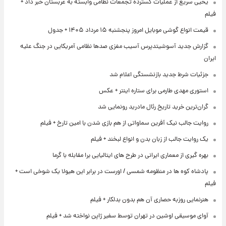
یحیی سریع از عملیات گسترده تجمعات نظامی وابسته به عربستان خبر داد +
فیلم
قیمت انواع گوشی موبایل امروز پنجشنبه ۱۵ مرداد ۱۴۰۵ + جدول
گزارش جدید آسوشیتدپرس آسیب مغزی صدها نظامی آمریکایی در جنگ علیه
ایران
جزئیات شرط جدید بازنشستگی اعلام شد
استوری مهدی طارمی برای ستاره اینتر + عکس
گران‌ترین خرید تاریخ رئال مادرید رونمایی شد
روایت جالب نیک آفرین سماواتی از هم بازی شدن با امین تارخ + فیلم
یک روایت جالب از زبان بدن و انواع لبخند + فیلم
بهره گیری از معماری ایرانی در طرح های ایتالیایی برا مقابله با گرما
پادشاه کوه ها در منظومه شمسی / اورست در برابر این هیولا یک شوخی است +
فیلم
هنرنمایی روزبه حصاری آن هم بدون بدلکار + فیلم
آوای موسیقی اوشین در تهران توسط سفیر ژاپن نواخته شد + فیلم