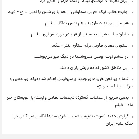
ایران تعرفه ۷ درصدی تردد از تنگه هرمز را ابلاغ کرد
شارژ جدید کالابرگ برای سه دهک؛ جزئیات اعلام
شد
روایت جالب نیک آفرین سماواتی از هم بازی شدن با امین تارخ + فیلم
هنرنمایی روزبه حصاری آن هم بدون بدلکار + فیلم
۱ روز پیش
شرایط تازه فروش اقساطی سایپا اعلام شد؛
خاطره جالب شهاب حسینی از فرار در دوره سربازی + فیلم
شاهین، کوییک، اطلس، سهند و ساینا با اقساط
بلندمدت + جدول
استوری مهدی طارمی برای ستاره اینتر + عکس
۱ روز پیش
در ششم اوت؛ وقتی هیروشیما در دیگ قیر می‌جوشید
سیگنال‌های جدید برای بازار طلا؛ پیش‌بینی
قیمت سکه و طلا فردا
این مناطق کشور آماده بارش باران باشند
شماره پیراهن خریدهای جدید پرسپولیس اعلام شد؛ تیکدری، محبی و
سرگیف با اعداد ویژه
یحیی سریع از عملیات گسترده تجمعات نظامی وابسته به عربستان خبر
داد + فیلم
گزارش جدید آسوشیتدپرس آسیب مغزی صدها نظامی آمریکایی در
جنگ علیه ایران