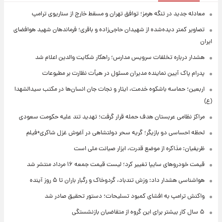
معادله جدید در تنگه هرمز؛ توافق تهران و مسقط خارج از سناریوی ترامپ
تصاویر کمتر دیده‌شده از شهیدان حاجی‌زاده و باقری؛ فرماندهان شهید هوافضای
ایران
هشدار درباره تخلفات سرویس مدارس؛ راهکار شکایت والدین اعلام شد
پدرام پاک آیین نماینده مدیران مسئول در هیأت نظارت بر مطبوعات
اربعین؛ حماسه باشکوه خدمت، ایثار و نجات جان انسان‌ها در مکتب سیدالشهدا
(ع)
مراکز نظامی عربستان هدف حمله قرار گرفت؛ تهدید تند علیه حکومت سعودی
لحظه احساسی دو بازیگر؛ گریه سحر دولتشاهی در آغوش غزل شاکری+فیلم
ظریفیان: مذاکره از موضع قدرت، ابزار صیانت ملی است
قیمت خودروهای سایپا تغییر کرد؛ لیست قیمت جمعه ۱۶ مرداد منتشر شد
هواشناسی هشدار داد: وزش تندباد، گردوخاک و رگبار باران تا ۵ روز آینده
واکنش ترامپ به افشای کمبود تسلیحات؛ دستور تحقیق صادر شد
۵ سال کار بیشتر برای این گروه از متقاضیان بازنشستگی