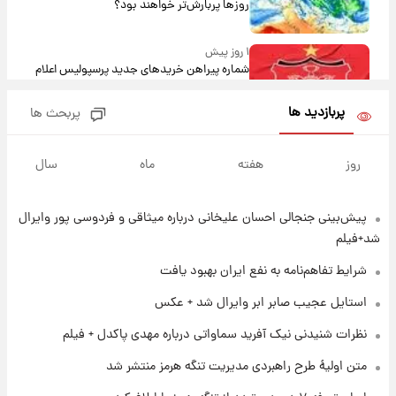
روزها پربارش‌تر خواهند بود؟
۱ روز پیش
شماره پیراهن خریدهای جدید پرسپولیس اعلام
شد؛ تیکدری، محبی و سرگیف با اعداد ویژه
پربازدید ها
پربحث ها
۱ روز پیش
جزئیات فعال‌سازی «کیف پول ایران» اعلام
روز
هفته
ماه
سال
شد+فیلم
پیش‌بینی جنجالی احسان علیخانی درباره میثاقی و فردوسی پور وایرال
۱ روز پیش
تغییر تند قیمت محصولات ایران‌خودرو و سایپا
شد+فیلم
امروز پنجشنبه ۱۵ مرداد ۱۴۰۵ +جدول
شرایط تفاهم‌نامه به نفع ایران بهبود یافت
۱ روز پیش
استایل عجیب صابر ابر وایرال شد + عکس
قیمت طلا و سکه امروز پنجشنبه ۱۵ مرداد ۱۴۰۵
نظرات شنیدنی نیک آفرید سماواتی درباره مهدی پاکدل + فیلم
متن اولیۀ طرح راهبردی مدیریت تنگه هرمز منتشر شد
۱ روز پیش