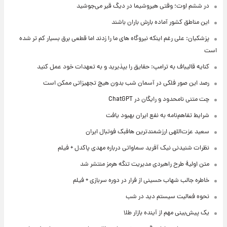
در ششم اوت؛ وقتی هیروشیما در دیگ قیر می‌جوشید
این مناطق کشور آماده بارش باران باشند
پزشکیان: علی رغم اینکه نیروگاه های ما را زدند اما قطعی برق بسیار کم تر شده
است
کنایه قالیباف به ترامپ: حقایق را بپذیرید و به تعهدات خود عمل کنید
رصد این صور فلکی در آسمان شب بدون هیچ تجهیزاتی ممکن است
چت متنی نامحدود و رایگان در ChatGPT
شرایط تفاهم‌نامه به نفع ایران بهبود یافت
سعید عزت‌اللهی ارزشمندترین هافبک فوتبال ایران
نظرات شنیدنی نیک آفرید سماواتی درباره مهدی پاکدل + فیلم
متن اولیۀ طرح راهبردی مدیریت تنگه هرمز منتشر شد
خاطره جالب شهاب حسینی از فرار در دوره سربازی + فیلم
نحوه فعالیت سیستم دید در شب
یک پیش‌بینی مهم از آینده بازار طلا