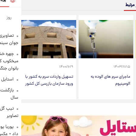
 مرتبط
روز
تصاویری 
جوان سینما
چهره خشن
میخکوب کرد
۱۴۰۰/۶/۹
۱۴۰۳/۸/۱۵
بانوان جنگ
ماجرای سرم های آلوده به
تسهیل واردات سرم به کشور با
استایل 
آلومینیوم
ورود سازمان بازرسی کل کشور
سال
تیپ گل‌گ
تصاویر
پوریا پو
داد + عکس