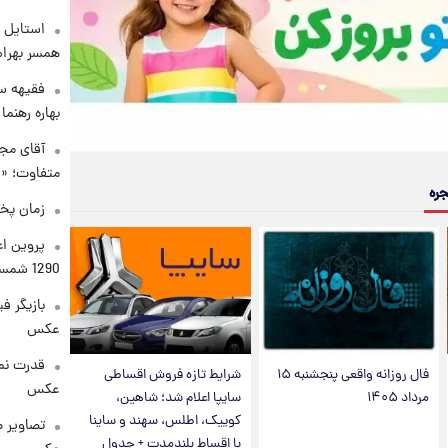
استایل ت
همسر بهرام
فقیهه سل
بهاره رهنما
آقای مجر
متفاوت؛ «غ
جره
زمان پخ
پروین اع
1290 شمسی
بازیگر ف
عکس
قدرت نم
فال روزانه واقعی پنجشنبه ۱۵
شرایط تازه فروش اقساطی
عکس
مرداد ۱۴۰۵
سایپا اعلام شد؛ شاهین،
کوییک، اطلس، سهند و ساینا
تصاویر 
با اقساط بلندمدت + جدول