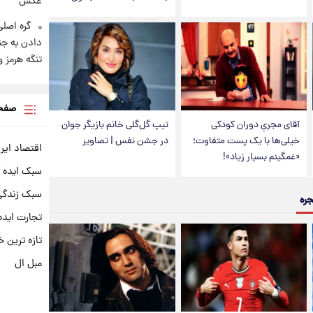
عکس
گره اصلی
دادن به جن
تنگه هرمز 
صفحه
آقای مجریِ دوران کودکی
تیپ گل‌گلی خانم بازیگر جوان
خیلی‌ها با یک پست متفاوت؛
در جشن نفس | تصاویر
اقتصاد ایر
«غمگینم بسیار زیاد»!
سبک ایده 
سبک زندگی 
جره
تجارت ایده
تازه ترین خ
مبل ال