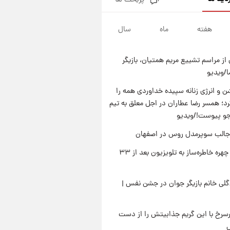
پربحث ها
قدرت‌نمایی نظامی چین؛ بمب‌افکن
حامل موشک هسته‌ای در آسمان
ظاهر شد
هفته
ماه
سال
۲۲ ساعت پیش
رونالدو از گنجینه خودروهای
لوکسش رونمایی کرد
از مراسم تشییع مریم همتیان، بازیگر
۱ روز پیش
/ویدیو
قیمت دلار در بازار آزاد امروز
چهارشنبه ۱۴ مرداد ۱۴۰۵/ نرخ‌ها
 و انرژی زنانه سپیده خداوردی همه را
ثابت ماند؟ +جدول
؛ همسر رضا عطاران در اجل معلق به تیم
۱ روز پیش
علی مطهری: اجرای کامل
جو پیوست!/ویدیو
تفاهم‌نامه اسلام‌آباد، پیروزی
جالب سوپرمدل روس در اصفهان
بزرگ‌تری برای ایران است
بازگشت چهره خاطره‌ساز به تلویزیون بعد از ۳۳
لی خانم بازیگر جوان در جشن نفس |
رسرخ با این گریم جذابیتش را از دست