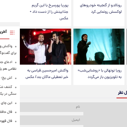
رونالدو از گنجینه خودروهای
پوریا پورسرخ با این گریم
لوکسش رونمایی کرد
جذابیتش را از دست داد +
عکس
آخری
واکنش ون
برای گفت‌و
ادعای جنج
نظامی هم پ
رویا نونهالی با «روشنایی‌شب»
واکنش امیرحسین قیاسی به
به تلویزیون باز می‌گردد
خبر تعطیلی ماکان بند/ عکس
آش یخ؛ غ
کشف شگف
ل نظر
سنگی در یک
این چای 
فال حافظ پنجشنبه
فال قهوه روزانه