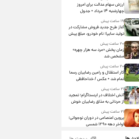
ارزش سهام عدالت برای امروز
چهارشنبه ۱۴ مرداد + جدول
۱۹ ساعت پیش
آغاز طرح جدید فروش مشارکت در
تولید سایپا؛ نام خودرو، مبلغ پیش
پرداخت و زمان تحویل | سود
۲۰ ساعت پیش
مشارکت چند درصد است؟
زمان پخش «مرد سه هزار چهره»
مشخص شد
۲۰ ساعت پیش
کار استقلال و رامین رضاییان رسما
تمام شد + عکس / خداحافظی
صمیمانه آبی ها با رامین!
۲۱ ساعت پیش
آتش اختلاف در اینستاگرام؛ تمجید
از حردانی به مذاق رضاییان خوش
نیامد+عکس
۲۱ ساعت پیش
پروین اعتصامی در دوران نوجوانی؛
اواخر دهه ۱۲۹۰ شمسی
۲۱ ساعت پیش
زدید ها