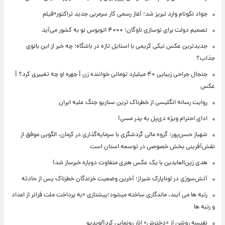
جواد نکونام وارد تبریز شد؛ آغاز رسمی کار سرمربی جدید تراکتور+فیلم
تصمیم دولت برای نوسازی ناوگان؛ ۴۰۰۰ اتوبوس نو به کشور می‌آید
جدیدترین عکس نیکی کریمی با استایل تازه در باشگاه؛ چه خبر از این بانوی
جذاب؟
جنجال جراحی زیبایی ۴۰ میلیارد تومانی خواننده زن | چهره او چه تغییری کرد؟ |
عکس
روایت رسانه انگلیسی از خطرناک ترین سناریو جنگ علیه ایران
ادای احترام ویژه دی‌پل به پدر مسی!
شهباز حسن‌پور: گروه مالی گردشگری با سرمایه‌گذاری در کرمان، الگویی موفق از
نقش‌آفرینی بخش خصوصی در توسعه استان است
هدی زین‌العابدین با یک عکس هنری متفاوت دوباره خبرساز شد!
آتش‌سوزی در لوناپارک شیراز؛ آخرین وضعیت خزندگان خطرناک پس از حادثه
رتبه ها می آیند، ماندگاری ساخته میشود؛پیشتازی «به پرداخت ملت فراتر از اعداد
و رتبه ها
نفیسه روشن از «دخترش» انار رونمایی کرد!/ویدیو