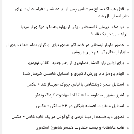
قتل هولناک مداح سرشناس پس از ربوده شدن؛ فیلم جنایت برای
۱۹ ساعت پیش
ارزش سهام عدالت برای امروز ۱۷ مرداد ۱۴۰۵ +
خانواده ارسال شد
جدول
دو دختر پیمان قاسم‌خانی، یکی از بهاره رهنما و دیگری از میترا
ابراهیمی؛ در یک قاب!
۲۰ ساعت پیش
لیونل مسی عزادار شد! + جزئیات
حضور مازیار لرستانی در ختم اکبر عبدی برای او گران تمام شد!/ دزدی از
مازیار لرستانی آن هم در روز روشن
برای اولین بار؛ انتشار تصاویری از رهبر جدید انقلاب/ویدیو
۲۳ ساعت پیش
لحظه برخورد رعد و برق به ساختمان مرکز تجارت
الهام پاوه‌نژاد با ورزش لاکچری و استایل خاصش خبرساز شد!
جهانی در آمریکا + فیلم
استایل سحر دولتشاهی با لباس چروک خبرساز شد + عکس
۲۳ ساعت پیش
آشپز مشهور صداوسیما به کانادا مهاجرت کرد؟/ ویدئو
برای اولین بار؛ انتشار تصاویری از رهبر جدید
انقلاب/ویدیو
استایل متفاوت افسانه بایگان در ۶۴ سالگی + عکس
تصویر دیده‌نشده از بیتا فرهی و گوگوش در یک قاب خاص + عکس
۱ روز پیش
تصاویر عمامه بستن به شیوه خاتمی/ویدیو
قاب عاشقانه و پست متفاوت همسر شاهرخ استخری!