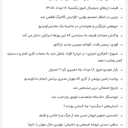
قیمت ارزهای دیجیتال امروز یکشنبه ۱۸ مرداد ۱۴۰۵
بنزین در انتظار تصمیم نهایی؛ افزایش کالابرگ قطعی شد
دورهمی بازیگران و هنرمندان در حاشیه یک نمایش/ویدیو
واکنش معنادار ظریف به سیاستی که این روزها اسرائیل دنبال می کند
فوری: ربیعی رفت، نکونام سرمربی جدید تراکتور
شیوع «کم‌کاری اجباری» در ایران/ افراد شاغل باید به ساعات کاری کمتر و دستمزد
کمتر رضایت دهند
بازار خودرو امروز ۱۸ مرداد چه تغییری کرد؟ +جدول
روایت رامین پرچمی از کاری که مهران مدیری برایش انجام داد/ویدیو
تاریخ احتمالی دربی مشخص شد
خواستگار ۵۰ساله شاهدخت لئونور بازداشت شد
انسان‌های «سگ‌سر» چه کسانی بودند؟
نخستین تصویر لیونل مسی بعد از مرگ پدر+عکس و فیلم
سلفی دیدنی نیوشا ضیغمی و دخترش؛ بهترین حال جهان را دارم!