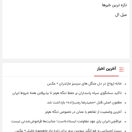
تازه ترین خبرها
مبل ال
آخرین اخبار
خانه ارواح در دل جنگل های سرسبز مازندران + عکس
تاکید سخنگوی سپاه پاسداران بر حفظ تنگه هرمز تا پذیرفتن همه شروط ایران
مظنون اصلی قتل «حمیدرضا رجب‌زاده» بازداشت شد
آخرین وضعیت از تفاهم با عمان در خصوص تنگه هرمز
عراقچی:ایران پای عهد مقاومت ایستاده‌است؛ جنایت‌ها فراموش‌شدنی نیست
پست احساسی و غم انگیز سوسن پرور برای زنده یاد ماهچهره خلیلی+ عکس