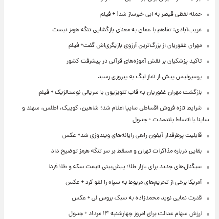
حمله لفظی قیصر به ابی خبرساز شد! + فیلم
غریب‌آبادی: تفاهم با عمان به معنای بازگشایی تنگه هرمز نیست
مهران غفوریان از بزرگ‌ترین آرزوی بازیگری‌اش گفت+ فیلم
تاکید پزشکیان بر نقش آموزه‌های قرآنی در پیشرفت کشور
پرسپولیس پیش از آغاز لیگ به پیروزی رسید
بازگشت مهران غفوریان به قاب تلویزیون با سریالی نوستالژیک + فیلم
شرایط تازه فروش اقساطی سایپا اعلام شد؛ شاهین، کوییک، اطلس، سهند و
ساینا با اقساط بلندمدت + جدول
قابلیت پرطرفدار آیفون راهی رایانه‌های ویندوزی شد+ عکس
بقایی درباره مذاکرات تهران و مسقط بر سر تنگه هرمز توضیح داد
سیگنال‌های جدید برای بازار طلا؛ پیش‌بینی قیمت سکه و طلا فردا
آمریکا برخی از تحریم‌های مربوط به سپاه را لغو کرد + عکس
قدرت نمایی نوید محمدزاده به سبک بروس لی + عکس
ارزش سهام عدالت برای امروز چهارشنبه ۱۴ مرداد + جدول