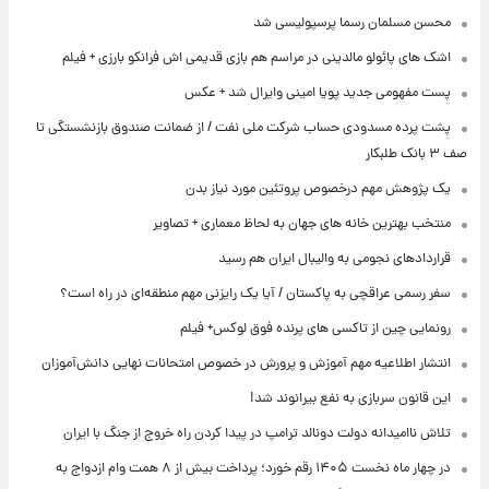
محسن مسلمان رسما پرسپولیسی شد
اشک های پائولو مالدینی در مراسم هم بازی قدیمی اش فرانکو بارزی + فیلم
پست مفهومی جدید پویا امینی وایرال شد + عکس
پشت پرده‌ مسدودی حساب شرکت ملی نفت / از ضمانت صندوق بازنشستگی تا
صف ۳ بانک طلبکار
یک پژوهش مهم درخصوص پروتئین مورد نیاز بدن
منتخب بهترین خانه های جهان به لحاظ معماری + تصاویر
قراردادهای نجومی به والیبال ایران هم رسید
سفر رسمی عراقچی به پاکستان / آیا یک رایزنی مهم منطقه‌ای در راه است؟
رونمایی چین از تاکسی های پرنده فوق لوکس+ فیلم
انتشار اطلاعیه مهم آموزش و پرورش در خصوص امتحانات نهایی دانش‌آموزان
این قانون سربازی به نفع بیرانوند شد!
تلاش ناامیدانه‌ دولت دونالد ترامپ در پیدا کردن راه خروج از جنگ با ایران
در چهار ماه نخست ۱۴۰۵ رقم خورد؛ پرداخت بیش از ۸ همت وام ازدواج به