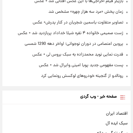
بازیگر فیلم اخراجی‌ها با این عکس آفتابی شد + عکس
قدرت‌نمایی نظامی چین؛ بمب‌افکن حامل موشک
هسته‌ای در آسمان ظاهر شد
زمان پخش «مرد سه هزار چهره» مشخص شد
تصاویر متفاوت یاسمین شجریان در کنار پدرش+ عکس
۲۳ ساعت پیش
رونالدو از گنجینه خودروهای لوکسش رونمایی
ژست صمیمی خانواده ۴ نفره شیلا خداداد پربازدید شد + عکس
کرد
پروین اعتصامی در دوران نوجوانی؛ اواخر دهه 1290 شمسی
قدرت نمایی نوید محمدزاده به سبک بروس لی + عکس
پست مفهومی جدید پویا امینی وایرال شد + عکس
رونالدو از گنجینه خودروهای لوکسش رونمایی کرد
صفحه خبر - وب گردی
اقتصاد ایران
سبک ایده آل