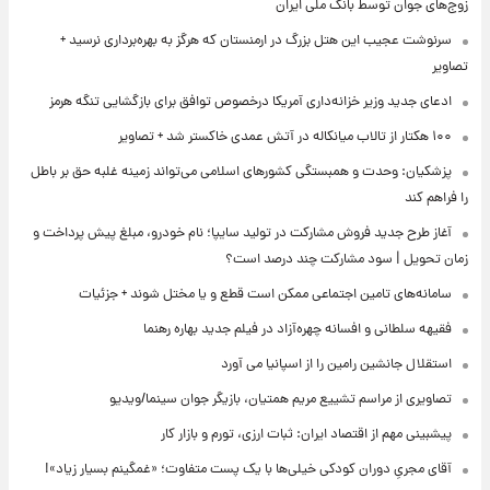
زوج‌های جوان توسط بانک ملی ایران
سرنوشت عجیب این هتل بزرگ در ارمنستان که هرگز به بهره‌برداری نرسید +
تصاویر
ادعای جدید وزیر خزانه‌داری آمریکا درخصوص توافق برای بازگشایی تنگه هرمز
۱۰۰ هکتار از تالاب میانکاله در آتش عمدی خاکستر شد + تصاویر
پزشکیان: وحدت و همبستگی کشورهای اسلامی می‌تواند زمینه غلبه حق بر باطل
را فراهم کند
آغاز طرح جدید فروش مشارکت در تولید سایپا؛ نام خودرو، مبلغ پیش پرداخت و
زمان تحویل | سود مشارکت چند درصد است؟
سامانه‌های تامین اجتماعی ممکن است قطع و یا مختل شوند + جزئیات
فقیهه سلطانی و افسانه چهره‌آزاد در فیلم جدید بهاره رهنما
استقلال جانشین رامین را از اسپانیا می آورد
تصاویری از مراسم تشییع مریم همتیان، بازیگر جوان سینما/ویدیو
پیشبینی مهم از اقتصاد ایران: ثبات ارزی، تورم و بازار کار
آقای مجریِ دوران کودکی خیلی‌ها با یک پست متفاوت؛ «غمگینم بسیار زیاد»!