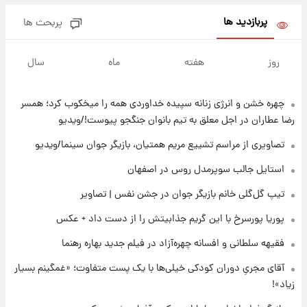
نام خودرو، مبلغ پیش پرداخت و زمان تحویل |
سود مشارکت چند درصد است؟
پربازدید ها
پربحث ها
۲۱ ساعت پیش
زمان پخش «مرد سه هزار چهره» مشخص شد
روز
هفته
ماه
سال
چهره خشن و انرژی زنانه سپیده خداوردی همه را میخکوب کرد؛ همسر
۲۱ ساعت پیش
کار استقلال و رامین رضاییان رسما تمام شد +
رضا عطاران در اجل معلق به تیم بانوان جنگجو پیوست!/ویدیو
عکس / خداحافظی صمیمانه آبی ها با رامین!
تصاویری از مراسم تشییع مریم همتیان، بازیگر جوان سینما/ویدیو
۲۲ ساعت پیش
استایل جالب سوپرمدل روس در اصفهان
آتش اختلاف در اینستاگرام؛ تمجید از حردانی به
تیپ گل‌گلی خانم بازیگر جوان در جشن نفس | تصاویر
مذاق رضاییان خوش نیامد+عکس
پوریا پورسرخ با این گریم جذابیتش را از دست داد + عکس
۲۲ ساعت پیش
فقیهه سلطانی و افسانه چهره‌آزاد در فیلم جدید بهاره رهنما
پروین اعتصامی در دوران نوجوانی؛ اواخر دهه
۱۲۹۰ شمسی
آقای مجریِ دوران کودکی خیلی‌ها با یک پست متفاوت؛ «غمگینم بسیار
زیاد»!
۲۲ ساعت پیش