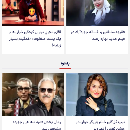
فقیهه سلطانی و افسانه چهره‌آزاد در
آقای مجریِ دوران کودکی خیلی‌ها با
فیلم جدید بهاره رهنما
یک پست متفاوت؛ «غمگینم بسیار
زیاد»!
پنجره
تیپ گل‌گلی خانم بازیگر جوان در
زمان پخش «مرد سه هزار چهره»
جشن نفس | تصاویر
مشخص شد