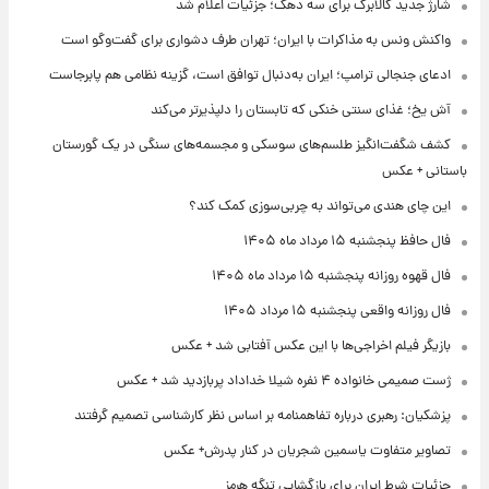
شارژ جدید کالابرگ برای سه دهک؛ جزئیات اعلام شد
واکنش ونس به مذاکرات با ایران؛ تهران طرف دشواری برای گفت‌وگو است
ادعای جنجالی ترامپ؛ ایران به‌دنبال توافق است، گزینه نظامی هم پابرجاست
آش یخ؛ غذای سنتی خنکی که تابستان را دلپذیرتر می‌کند
کشف شگفت‌انگیز طلسم‌های سوسکی و مجسمه‌های سنگی در یک گورستان
باستانی + عکس
این چای هندی می‌تواند به چربی‌سوزی کمک کند؟
فال حافظ پنجشنبه ۱۵ مرداد ماه ۱۴۰۵
فال قهوه روزانه پنجشنبه ۱۵ مرداد ماه ۱۴۰۵
فال روزانه واقعی پنجشنبه ۱۵ مرداد ۱۴۰۵
بازیگر فیلم اخراجی‌ها با این عکس آفتابی شد + عکس
ژست صمیمی خانواده ۴ نفره شیلا خداداد پربازدید شد + عکس
پزشکیان: رهبری درباره تفاهمنامه بر اساس نظر کارشناسی تصمیم گرفتند
تصاویر متفاوت یاسمین شجریان در کنار پدرش+ عکس
جزئیات شرط ایران برای بازگشایی تنگه هرمز