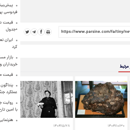
پیش‌بینی
فردوسی پور
+جدول
کرد
بازار مس
خریداران و
 مرتبط
قیمت طلا و 
عملکرد جنگ
روایت ج
با امین تار
هنرنمایی
۱۴۰۴/۵/۲۸
۱۴۰۴/۱۰/۳۰