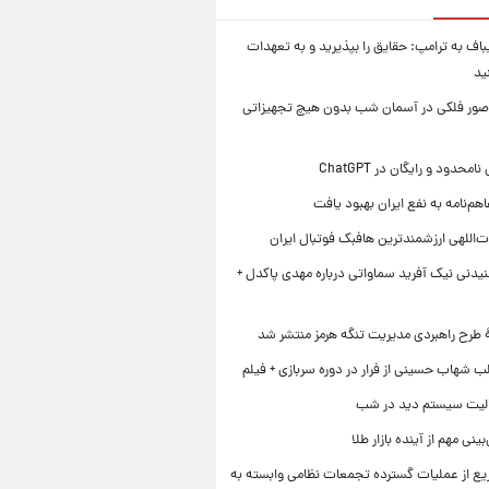
یباف به ترامپ: حقایق را بپذیرید و به تعهدات
ید
صور فلکی در آسمان شب بدون هیچ تجهیزاتی
محدود و رایگان در ChatGPT
هم‌نامه به نفع ایران بهبود یافت
‌اللهی ارزشمندترین هافبک فوتبال ایران
یدنی نیک آفرید سماواتی درباره مهدی پاکدل +
ۀ طرح راهبردی مدیریت تنگه هرمز منتشر شد
ب شهاب حسینی از فرار در دوره سربازی + فیلم
لیت سیستم دید در شب
نی مهم از آینده بازار طلا
ع از عملیات گسترده تجمعات نظامی وابسته به