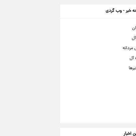
 خبر - وب گردی
ان
آل
مردانه
 آل
برها
ن اخبار