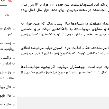
پژوهشگران با استفاده از روش تاریخ‌گذاری رادیوکربن تخمین زده‌اند این استروماتولیت‌ها بین حدود ۲۳ هزار تا ۱۴ هزار سال
ایجادشده در دهانه برخوردی، برای ده‌ها هزار سال فعال بوده
روز
ان معتقدند در میلیاردها سال پیش، زمانی که زمین جوان به
بازیگر ف
ای مشابهی می‌توانستند به پناهگاه‌هایی موقت برای نخستین
عکس
ند چنین محیط‌هایی نقش مهمی در تولید نخستین اکسیژن زمین
می‌ساختند، هنگام فعالیت خود اکسیژن تولید می‌کردند؛ اتفاقی
پربازدید 
ه باشد؛ مناطقی کوچک که به‌تدریج زمینه تغییر ترکیب جو زمین
واکنش س
به اذان را 
وف کرده است. پژوهشگران می‌گویند اگر برخورد شهاب‌سنگ‌ها
مال دارد دهانه‌های برخوردی مریخ نیز هنوز بقایای مشابهی از
ساله؟ ادعا
فال روزانه و
فال قهوه روزان
فال حافظ پنجشنب