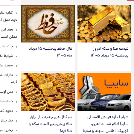
کنایه قال
خود عمل کن
رصد این 
ممکن است
چت متنی نا
قیمت طلا و سکه امروز
فال حافظ پنجشنبه ۱۵ مرداد
پنجشنبه ۱۵ مرداد ۱۴۰۵
ماه ۱۴۰۵
شرایط تفا
سعید عزت
نظرات شن
فیلم
متن اولی
خاطره جال
نحوه فعا
شرایط تازه فروش اقساطی
سیگنال‌های جدید برای بازار
یک پیش‌بی
سایپا اعلام شد؛ شاهین،
طلا؛ پیش‌بینی قیمت سکه و
یحیی سری
کوییک، اطلس، سهند و ساینا
طلا فردا