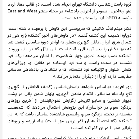
گروه باستان‌شناسی دانشگاه تهران انجام شده است، در قالب مقاله‌ای با
عنوان«آخرین تصویر از آخرین پادشاه» در مجله معتبر East and West
مؤسسه IsMEO ایتالیا منتشر شده است.
دکتر میثم لباف خانیکی که سرپرستی این کاوش را برعهده داشته است،
درباره اهمیت این کشف گفت: «در کاوش‌های اخیر آتشکده
بازه هور
در
شمال شرق ایران، پانلی گچ‌بری متعلق به اواخر دوره ساسانی کشف شد
که تنها بخش پایینی آن باقی مانده است. این پانل که در اتاق ورودی
آتشکده نصب بوده، تصویر چهار شخصیت را نشان می‌دهد: یک فرد
نشسته در سمت راست و سه فرد ایستاده در مقابل او. ویژگی‌های
کفش، شلوار و تزئینات فرد نشسته، که با نشانه‌های پادشاهی ساسانی
مطابقت دارد، او را از دیگران متمایز می‌کند.»
وی افزود: «براساس شواهد باستان‌شناسی (کشف قطعاتی از گچ‌بری
تاج پادشاه ساسانی، ناتمام ماندن گچ‌بری، پنهان شدن پانل در پشت
دیوار خشتی) و منابع تاریخی (گزارش فتوح‌البلدان از آخرین روزهای
یزدگرد سوم در خراسان)، این پژوهش احتمال می‌دهد که شخصیت
نشسته بر تخت، یزدگرد سوم، واپسین شاهنشاه ساسانی باشد که به این
آتشکده (که احتمالاً همان آذر برزین مهر است) پناه آورده و روزهای
پایانی عمر را در آن گذرانده است.»
گفتنی است آتشکده بازه هور، در ۷۰ کیلومتری جنوب مشهد و در مسیر