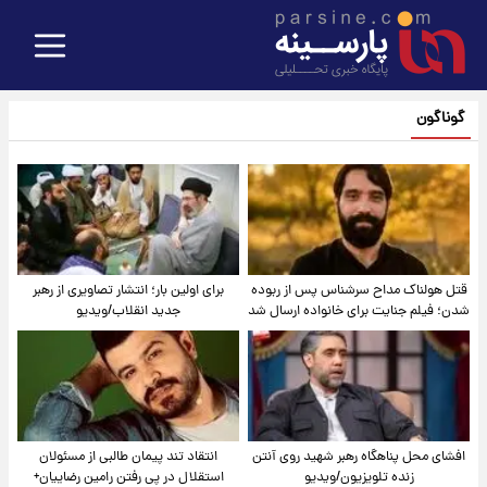
گوناگون
قتل هولناک مداح سرشناس پس از ربوده
برای اولین بار؛ انتشار تصاویری از رهبر
شدن؛ فیلم جنایت برای خانواده ارسال شد
جدید انقلاب/ویدیو
افشای محل پناهگاه‌ رهبر شهید روی آنتن
انتقاد تند پیمان طالبی از مسئولان
زنده تلویزیون/ویدیو
استقلال در پی رفتن رامین رضاییان+