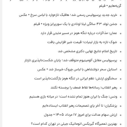
گریه‌هایم + فیلم
خرید جدید پرسپولیس رسمی شد؛ هافبک تازه‌وارد با لباس سرخ + عکس
جشن تولد ۴۳ سالگی لیلا اوتادی با یک سورپرایز ویژه + فیلم
عمان: مذاکرات درباره تنگه هرمز در مسیر مثبتی قرار دارد
شوک تازه به بازار لبنیات؛ قیمت شیر افزایش یافت
تاریخ اعلام نتایج نهایی دکتری مشخص شد
پرسپولیس مقابل آلومینیوم متوقف شد؛ پایان شکست‌ناپذیری تارتار
استایل سحر دولتشاهی با لباس چروک خبرساز شد + عکس
سخنگوی ارتش: نظم ایرانی در تنگه هرمز بازگشت‌ناپذیر است
رهبر انقلاب: رسانه‌ها نقاط ضعف را برجسته نکنند
ونس: جنگ با ایران هنوز تمام نشده است؛ در میانه بازی هستیم
پزشکیان: تا آخر پای تصمیمات رهبر انقلاب ایستاده‌ایم
ارزش سهام عدالت برای امروز ۱۷ مرداد ۱۴۰۵ + جدول
بهترین تعمیرگاه گیربکس اتوماتیک جیلی در تهران کدام است؟