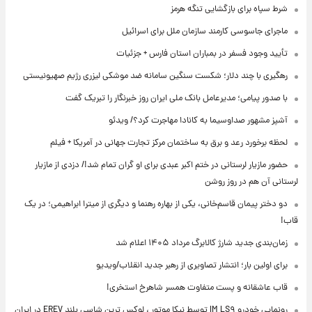
شرط سپاه برای بازگشایی تنگه هرمز
ماجرای جاسوسی کارمند سازمان ملل برای اسرائیل
تأیید وجود فسفر در بمباران استان فارس + جزئیات
رهگیری با چند دلار؛ شکست سنگین سامانه ضد موشکی لیزری رژیم صهیونیستی
با صدور پیامی؛ مدیرعامل بانک ملی ایران روز خبرنگار را تبریک گفت
آشپز مشهور صداوسیما به کانادا مهاجرت کرد؟/ ویدئو
لحظه برخورد رعد و برق به ساختمان مرکز تجارت جهانی در آمریکا + فیلم
حضور مازیار لرستانی در ختم اکبر عبدی برای او گران تمام شد!/ دزدی از مازیار
لرستانی آن هم در روز روشن
دو دختر پیمان قاسم‌خانی، یکی از بهاره رهنما و دیگری از میترا ابراهیمی؛ در یک
قاب!
زمان‌بندی جدید شارژ کالابرگ مرداد ۱۴۰۵ اعلام شد
برای اولین بار؛ انتشار تصاویری از رهبر جدید انقلاب/ویدیو
قاب عاشقانه و پست متفاوت همسر شاهرخ استخری!
رونمایی خودرو IM LS۹ توسط نیکا موتور ، لوکس ترین شاسی بلند EREV در ایران