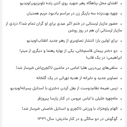
افشای محل پناهگاه‌ رهبر شهید روی آنتن زنده تلویزیون/ویدیو
۱۴ ساعت پیش
چهره بهت‌زده سه بازیگر زن در مراسم یادبود مریم همتیان
قیمت گوشت گوساله و گوسفند امروز شنبه ۱۷
حضور مازیار لرستانی در ختم اکبر عبدی برای او گران تمام شد!/ دزدی از
مرداد ۱۴۰۵ +جدول
مازیار لرستانی آن هم در روز روشن
۱۵ ساعت پیش
برای اولین بار؛ انتشار تصاویری از رهبر جدید انقلاب/ویدیو
با قدرتمندترین و بادوام ترین تانک جهان آشنا
شوید+ فیلم
دو دختر پیمان قاسم‌خانی، یکی از بهاره رهنما و دیگری از میترا
ابراهیمی؛ در یک قاب!
۱۵ ساعت پیش
سلفی‌های پی‌درپی هلیا امامی در ماشین لاکچری‌اش خبرساز شد!
قیمت طلا ۱۸عیار امروز شنبه ۱۷ مرداد ۱۴۰۵
+جدول
تصاویر جدید و دلبرانه از هدیه تهرانی در یک گلخانه
ترس نعیمه نظام‌دوست از بغل کردن دختری با استایل پسرانه/ویدیو
۱۶ ساعت پیش
قیمت محصولات ایران‌خودرو و سایپا امروز شنبه
ماه‌چهره خلیلی با لباس عروس در کنار پارسا پیروزفر
۱۷ مرداد ۱۴۰۵
الهام پاوه‌نژاد با ورزش لاکچری و استایل خاصش خبرساز شد!
گوگوش در دو سالگی و در کنار مادرش؛ سال ۱۳۳۱