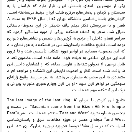
یکی از مهم‌ترین راه‌های باستانی ایران قرار دارد که خراسان را به
سیستان و کرمان و بخش‌های مرکزی فلات ایران مرتبط می‌ساخته است.
کاوش‌های باستان‌شناسی دانشگاه تهران که از سال ۱۳۹۲ به مدت ۸
فصل و به سرپرستی دکتر میثم لباف خانیکی در این محوطه باستانی
دنبال شد، منجر به کشف آتشکده بزرگی از دوره ساسانی گردید که
سراسر فضای داخلی آن مزین به گچ‌بری‌های نفیس و نقاشی‌های دیواری
بوده است. نتایج مطالعات باستان‌شناسی در آتشکده بازه هور نشان داد
که این مجموعه معماری در اواخر دوره اشکانی تأسیس شده و تا قرون
ابتدایی دوران اسلامی به حیات خود ادامه داده است. مضمون تعداد
قابل توجهی از دیوارنوشته‌های فارسی میانه، که از فضاهای داخلی این
بنا یافت شده است، ناظر بر اهمیت تاریخی این آتشکده و مراجعه افراد
متعددی به این مجموعه معماری می‌باشد. به نظر می‌رسد وقوع زلزله‌ای
سهمگین در اواخر قرن سوم - اوایل قرن چهارم هجری منجر به ویرانی و
ترک این آتشکده مهم شده است.
نتایج این کاوش با عنوان "The last image of the last king: A
Sasanian scene from the Bāzeh Hūr Fire Temple" در شصت و
پنجمین شماره نشریه "East and West" منتشر شده است. نشریه“East
and West” مجله‌ای معتبر در حوزه مطالعات شرق و باستان‌شناسی
آسیاست که در سال ۱۹۵۰ توسط «جوزپه توچی» بنیان‌گذاری شد. این