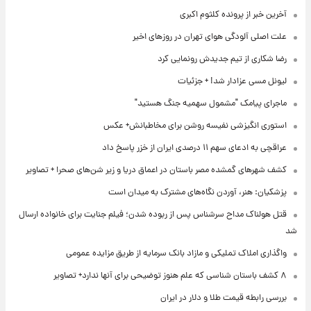
آخرین خبر از پرونده کلثوم اکبری
علت اصلی آلودگی هوای تهران در روزهای اخیر
رضا شکاری از تیم جدیدش رونمایی کرد
لیونل مسی عزادار شد! + جزئیات
ماجرای پیامک "مشمول سهمیه جنگ هستید"
استوری انگیزشی نفیسه روشن برای مخاطبانش+ عکس
عراقچی به ادعای سهم ۱۱ درصدی ایران از خزر پاسخ داد
کشف شهرهای گمشده مصر باستان در اعماق دریا و زیر شن‌های صحرا + تصاویر
پزشکیان: هنر، آوردن نگاه‌های مشترک به میدان است
قتل هولناک مداح سرشناس پس از ربوده شدن؛ فیلم جنایت برای خانواده ارسال
شد
واگذاری املاک تملیکی و مازاد بانک سرمایه از طریق مزایده عمومی
۸ کشف باستان شناسی که علم هنوز توضیحی برای آنها ندارد+ تصاویر
بررسی رابطه قیمت طلا و دلار در ایران