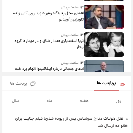
۱۳ ساعت پیش
افشای محل پناهگاه‌ رهبر شهید روی آنتن زنده
تلویزیون/ویدیو
۱۳ ساعت پیش
ثریا اسفندیاری بعد از طلاق و در دیدار با گروه
بیتلز
۱۳ ساعت پیش
ادعای جنجالی درباره اینفانتینو؛ اتهام پرداخت
پول به معشوقه با درآمد یوفا
پربازدید ها
پربحث ها
۱۴ ساعت پیش
هشدار درباره کمبود یک ماده معدنی؛ خطر
روز
هفته
ماه
سال
آلزایمر و زوال عقل افزایش می‌یابد؟
قتل هولناک مداح سرشناس پس از ربوده شدن؛ فیلم جنایت برای
۱۴ ساعت پیش
انتقاد تند پیمان طالبی از مسئولان استقلال در
خانواده ارسال شد
پی رفتن رامین رضاییان+ عکس