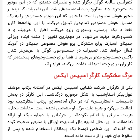
کنفرانس سالانه گوگل برگزار شده و تغییرات جدیدی که در این موتور
جست‌وجوی چند منظوره پدید آمده، معرفی شد. این تغییرات گسترده بر
محور هوش مصنوعی است؛ تا جایی که این موتور جست‌وجو را به یک
دستیار هوش مصنوعی تمام‌عیار تبدیل می‌کند. با این برنامه‌ها کاربر
فقط با یک پرسش، رستوران رزرو می‌کند، اخبار را می‌بیند و با
کسب‌وکارها مرتبط می‌شود. در مهم‌ترین تغییر از هفته آینده ویژگی
جمینای اسپارک برای مشترکان پرو هوش مصنوعی جمینای در آمریکا
فعال خواهد شد. تغییرات در جست‌وجوی گوگل به عریض‌تر شدن
باکس جست‌وجو منجر می‌شود تا فضا برای جست‌وجوهای پیچیده‌تر که
کاربران برای چت‌بات‌ها استفاده می‌کنند، فراهم آید.
مرگ مشکوک کارگر اسپیس ایکس
یکی از کارگران شرکت فضایی اسپیس ایکس در آستانه پرتاب موشک
غول‌پیکر استارشیپ به شکل مرموزی درگذشت. این کارگر در بخش
تاسیسات «استاربیس» که در حال آماده‌سازی‌ پرتاب استارشیپ بود
فعالیت می‌کرد و هنوز علت مرگ او مشخص نشده است. مقامات محلی،
هویت متوفی را اعلام نکرده‌اند و جزئیاتی را درباره مرگ او ارائه
نداده‌اند. با این حال نشریه وال استریت ژورنال با منابعی صحبت کرده
که گفته‌اند این شخص توسط یک پیمانکار استخدام شده و پس از
سقوط جان خود را از دست داده است.