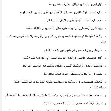
گران‌ترین خرید تاریخ رئال مادرید رونمایی شد
روایت جالب نیک آفرین سماواتی از هم بازی شدن با امین تارخ + فیلم
یک روایت جالب از زبان بدن و انواع لبخند + فیلم
بهره گیری از معماری ایرانی در طرح های ایتالیایی برا مقابله با گرما
پادشاه کوه ها در منظومه شمسی / اورست در برابر این هیولا یک شوخی است +
فیلم
هنرنمایی روزبه حصاری آن هم بدون بدلکار + فیلم
آوای موسیقی اوشین در تهران توسط سفیر ژاپن نواخته شد + فیلم
دادستان تهران از توقیف گسترده اموال شرکت‌های تراستی خبر داد
تغییر در شرایط بازنشستگی؛ شرط جدید اعلام شد
شاهکار طبیعت در دل سنگ؛ تومسونیت چگونه نقش‌های خیره‌کننده خلق
می‌کند؟+فیلم
توصیف جالب هادی حجازی‌فر درباره ی "سایه" بازیگر سریال کلاغ خبرساز شد+فیلم
ایران تعرفه ۷ درصدی تردد از تنگه هرمز را ابلاغ کرد