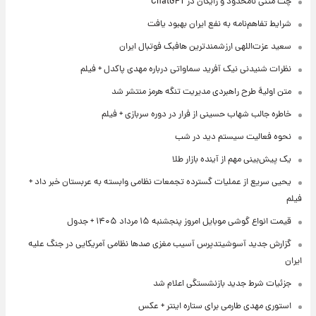
چت متنی نامحدود و رایگان در ChatGPT
شرایط تفاهم‌نامه به نفع ایران بهبود یافت
سعید عزت‌اللهی ارزشمندترین هافبک فوتبال ایران
نظرات شنیدنی نیک آفرید سماواتی درباره مهدی پاکدل + فیلم
متن اولیۀ طرح راهبردی مدیریت تنگه هرمز منتشر شد
خاطره جالب شهاب حسینی از فرار در دوره سربازی + فیلم
نحوه فعالیت سیستم دید در شب
یک پیش‌بینی مهم از آینده بازار طلا
یحیی سریع از عملیات گسترده تجمعات نظامی وابسته به عربستان خبر داد +
فیلم
قیمت انواع گوشی موبایل امروز پنجشنبه ۱۵ مرداد ۱۴۰۵ + جدول
گزارش جدید آسوشیتدپرس آسیب مغزی صدها نظامی آمریکایی در جنگ علیه
ایران
جزئیات شرط جدید بازنشستگی اعلام شد
استوری مهدی طارمی برای ستاره اینتر + عکس