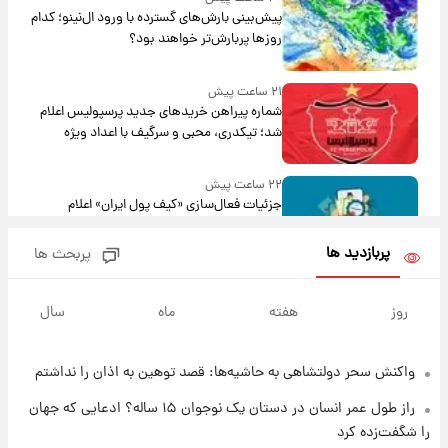
پیش‌بینی بارش‌های گسترده با ورود ال‌نینو؛ کدام
روزها پربارش‌تر خواهند بود؟
۲۱ ساعت پیش
شماره پیراهن خریدهای جدید پرسپولیس اعلام
شد؛ تیکدری، محبی و سرگیف با اعداد ویژه
۲۲ ساعت پیش
جزئیات فعال‌سازی «کیف پول ایران» اعلام
شد+فیلم
پربازدید ها
پربحث ها
۱ روز پیش
تغییر تند قیمت محصولات ایران‌خودرو و سایپا
روز
هفته
ماه
سال
امروز پنجشنبه ۱۵ مرداد ۱۴۰۵ +جدول
واکنش سحر دولتشاهی به حاشیه‌ها: قصد توهین به اذان را نداشتم
۱ روز پیش
قیمت طلا و سکه امروز پنجشنبه ۱۵ مرداد ۱۴۰۵
راز طول عمر انسان در دستان یک نوجوان ۱۵ ساله؟ ادعایی که جهان
را شگفت‌زده کرد