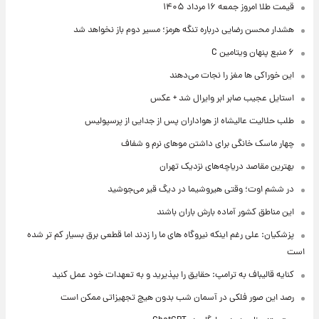
قیمت طلا امروز جمعه ۱۶ مرداد ۱۴۰۵
هشدار محسن رضایی درباره تنگه هرمز؛ مسیر دوم باز نخواهد شد
۶ منبع پنهان ویتامین C
این خوراکی ها مغز را نجات می‌دهند
استایل عجیب صابر ابر وایرال شد + عکس
طلب حلالیت عالیشاه از هواداران پس از جدایی از پرسپولیس
چهار ماسک خانگی برای داشتن موهای نرم و شفاف
بهترین مقاصد دریاچه‌های نزدیک تهران
در ششم اوت؛ وقتی هیروشیما در دیگ قیر می‌جوشید
این مناطق کشور آماده بارش باران باشند
پزشکیان: علی رغم اینکه نیروگاه های ما را زدند اما قطعی برق بسیار کم تر شده
است
کنایه قالیباف به ترامپ: حقایق را بپذیرید و به تعهدات خود عمل کنید
رصد این صور فلکی در آسمان شب بدون هیچ تجهیزاتی ممکن است