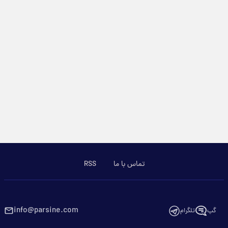
تماس با ما
RSS
info@parsine.com
گپ
تلگرام