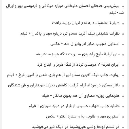
۱ روز پیش
پیش‌بینی جنجالی احسان علیخانی درباره میثاقی و فردوسی پور وایرال
شارژ جدید کالابرگ برای سه دهک؛ جزئیات اعلام
شد+فیلم
شد
شرایط تفاهم‌نامه به نفع ایران بهبود یافت
۱ روز پیش
نظرات شنیدنی نیک آفرید سماواتی درباره مهدی پاکدل + فیلم
شرایط تازه فروش اقساطی سایپا اعلام شد؛
شاهین، کوییک، اطلس، سهند و ساینا با اقساط
استایل عجیب صابر ابر وایرال شد + عکس
بلندمدت + جدول
متن اولیۀ طرح راهبردی مدیریت تنگه هرمز منتشر شد
۱ روز پیش
ایران تعرفه ۷ درصدی تردد از تنگه هرمز را ابلاغ کرد
سیگنال‌های جدید برای بازار طلا؛ پیش‌بینی
قیمت سکه و طلا فردا
روایت جالب نیک آفرین سماواتی از هم بازی شدن با امین تارخ + فیلم
بازار مسکن در مرداد آرام گرفت؛ کاهش تحرک خریداران و فروشندگان
۱ روز پیش
فال حافظ پنجشنبه ۱۵ مرداد ماه ۱۴۰۵
هنرنمایی روزبه حصاری آن هم بدون بدلکار + فیلم
خاطره جالب شهاب حسینی از فرار در دوره سربازی + فیلم
استوری مهدی طارمی برای ستاره اینتر + عکس
در ششم اوت؛ وقتی هیروشیما در دیگ قیر می‌جوشید