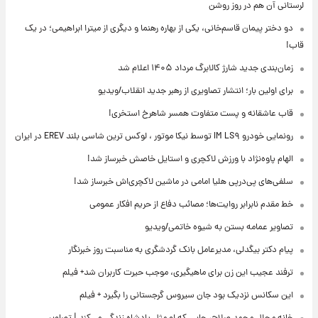
لرستانی آن هم در روز روشن
دو دختر پیمان قاسم‌خانی، یکی از بهاره رهنما و دیگری از میترا ابراهیمی؛ در یک
قاب!
زمان‌بندی جدید شارژ کالابرگ مرداد ۱۴۰۵ اعلام شد
برای اولین بار؛ انتشار تصاویری از رهبر جدید انقلاب/ویدیو
قاب عاشقانه و پست متفاوت همسر شاهرخ استخری!
رونمایی خودرو IM LS۹ توسط نیکا موتور ، لوکس ترین شاسی بلند EREV در ایران
الهام پاوه‌نژاد با ورزش لاکچری و استایل خاصش خبرساز شد!
سلفی‌های پی‌درپی هلیا امامی در ماشین لاکچری‌اش خبرساز شد!
خط مقدم نابرابر روایت‌ها؛ مصائب دفاع از حریم افکار عمومی
تصاویر عمامه بستن به شیوه خاتمی/ویدیو
پیام دکتر بیگدلی، مدیرعامل بانک گردشگری به مناسبت روز خبرنگار
ترفند عجیب این زن برای ماهیگیری، موجب حیرت کاربران شد+ فیلم
این سکانس نزدیک بود جان سیروس گرجستانی را بگیرد + فیلم