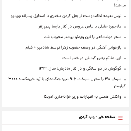
۲۱ ساعت پیش
می‌شد!
بازیکن به درد نخور استقلال با مقصد اروپا این
تیم را ترک کرد!
ترس نعیمه نظام‌دوست از بغل کردن دختری با استایل پسرانه/ویدیو
ماه‌چهره خلیلی با لباس عروس در کنار پارسا پیروزفر
۱ روز پیش
تصاویر کمتر دیده‌شده از شهیدان حاجی‌زاده و
سحر دولتشاهی با این ویدئو بیشتر محبوب شد
باقری؛ فرماندهان شهید هوافضای ایران
بازخوانی آهنگی در وصف حضرت زهرا توسط شادمهر + فیلم
این علائم یعنی کبدتان در خطر است
گوگوش در دو سالگی و در کنار مادرش؛ سال ۱۳۳۱
سوخو-۳۰ با مخزن سوخت ۹.۶ تنی؛ جنگنده‌ای با بُرد خیره‌کننده ۳۰۰۰
کیلومتر
واکنش همتی به اظهارات وزیر خزانه‌داری آمریکا
صفحه خبر - وب گردی