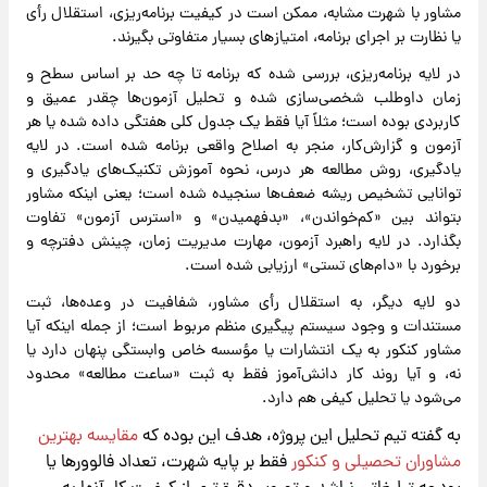
مشاور با شهرت مشابه، ممکن است در کیفیت برنامه‌ریزی، استقلال رأی
یا نظارت بر اجرای برنامه، امتیازهای بسیار متفاوتی بگیرند.
در لایه برنامه‌ریزی، بررسی شده که برنامه تا چه حد بر اساس سطح و
زمان داوطلب شخصی‌سازی شده و تحلیل آزمون‌ها چقدر عمیق و
کاربردی بوده است؛ مثلاً آیا فقط یک جدول کلی هفتگی داده شده یا هر
آزمون و گزارش‌کار، منجر به اصلاح واقعی برنامه شده است. در لایه
یادگیری، روش مطالعه هر درس، نحوه آموزش تکنیک‌های یادگیری و
توانایی تشخیص ریشه ضعف‌ها سنجیده شده است؛ یعنی اینکه مشاور
بتواند بین «کم‌خواندن»، «بدفهمیدن» و «استرس آزمون» تفاوت
بگذارد. در لایه راهبرد آزمون، مهارت مدیریت زمان، چینش دفترچه و
برخورد با «دام‌های تستی» ارزیابی شده است.
دو لایه دیگر، به استقلال رأی مشاور، شفافیت در وعده‌ها، ثبت
مستندات و وجود سیستم پیگیری منظم مربوط است؛ از جمله اینکه آیا
مشاور کنکور به یک انتشارات یا مؤسسه خاص وابستگی پنهان دارد یا
نه، و آیا روند کار دانش‌آموز فقط به ثبت «ساعت مطالعه» محدود
می‌شود یا تحلیل کیفی هم دارد.
به گفته تیم تحلیل این پروژه، هدف این بوده که
مقایسه بهترین
مشاوران تحصیلی و کنکور
فقط بر پایه شهرت، تعداد فالوورها یا