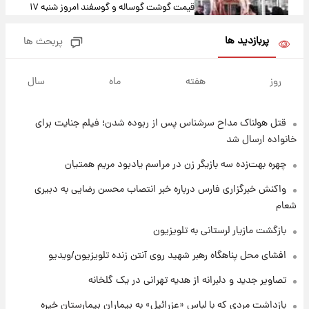
قیمت گوشت گوساله و گوسفند امروز شنبه ۱۷
مرداد ۱۴۰۵ +جدول
پربازدید ها
پربحث ها
۶ ساعت پیش
با قدرتمندترین و بادوام ترین تانک جهان آشنا
روز
هفته
ماه
سال
شوید+ فیلم
قتل هولناک مداح سرشناس پس از ربوده شدن؛ فیلم جنایت برای
۷ ساعت پیش
قیمت طلا ۱۸عیار امروز شنبه ۱۷ مرداد ۱۴۰۵
خانواده ارسال شد
+جدول
چهره بهت‌زده سه بازیگر زن در مراسم یادبود مریم همتیان
۷ ساعت پیش
واکنش خبرگزاری فارس درباره خبر انتصاب محسن رضایی به دبیری
قیمت محصولات ایران‌خودرو و سایپا امروز شنبه
شعام
۱۷ مرداد ۱۴۰۵
بازگشت مازیار لرستانی به تلویزیون
۲۱ ساعت پیش
افشای محل پناهگاه‌ رهبر شهید روی آنتن زنده تلویزیون/ویدیو
یک پیش ‌بینی مهم برای قیمت دلار، طلا و سکه
شنبه ۱۷ مرداد ۱۴۰۵
تصاویر جدید و دلبرانه از هدیه تهرانی در یک گلخانه
بازداشت مردی که با لباس «عزرائیل» به بیماران بیمارستان خیره