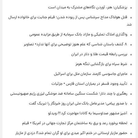
پزشکیان: هنر، آوردن نگاه‌های مشترک به میدان است
قتل هولناک مداح سرشناس پس از ربوده شدن؛ فیلم جنایت برای خانواده ارسال
شد
واگذاری املاک تملیکی و مازاد بانک سرمایه از طریق مزایده عمومی
۸ کشف باستان شناسی که علم هنوز توضیحی برای آنها ندارد+ تصاویر
بررسی رابطه قیمت طلا و دلار در ایران
شرط سپاه برای بازگشایی تنگه هرمز
ماجرای جاسوسی کارمند سازمان ملل برای اسرائیل
تأیید وجود فسفر در بمباران استان فارس + جزئیات
رهگیری با چند دلار؛ شکست سنگین سامانه ضد موشکی لیزری رژیم صهیونیستی
با صدور پیامی؛ مدیرعامل بانک ملی ایران روز خبرنگار را تبریک گفت
آشپز مشهور صداوسیما به کانادا مهاجرت کرد؟/ ویدئو
لحظه برخورد رعد و برق به ساختمان مرکز تجارت جهانی در آمریکا + فیلم
حضور مازیار لرستانی در ختم اکبر عبدی برای او گران تمام شد!/ دزدی از مازیار