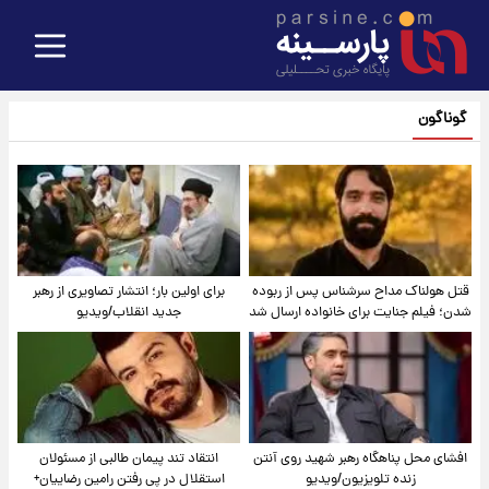
گوناگون
قتل هولناک مداح سرشناس پس از ربوده
برای اولین بار؛ انتشار تصاویری از رهبر
شدن؛ فیلم جنایت برای خانواده ارسال شد
جدید انقلاب/ویدیو
افشای محل پناهگاه‌ رهبر شهید روی آنتن
انتقاد تند پیمان طالبی از مسئولان
زنده تلویزیون/ویدیو
استقلال در پی رفتن رامین رضاییان+