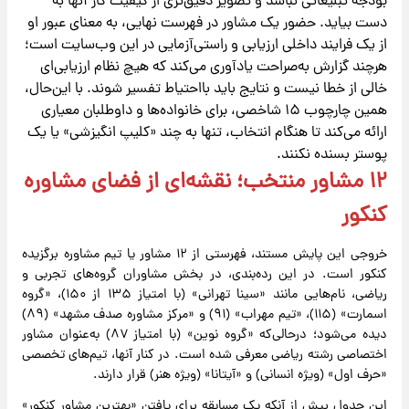
بودجه تبلیغاتی نباشد و تصویر دقیق‌تری از کیفیت کار آنها به
دست بیاید. حضور یک مشاور در فهرست نهایی، به معنای عبور او
از یک فرایند داخلی ارزیابی و راستی‌آزمایی در این وب‌سایت است؛
هرچند گزارش به‌صراحت یادآوری می‌کند که هیچ نظام ارزیابی‌ای
خالی از خطا نیست و نتایج باید با‌احتیاط تفسیر شوند. با این‌حال،
همین چارچوب ۱۵ شاخصی، برای خانواده‌ها و داوطلبان معیاری
ارائه می‌کند تا هنگام انتخاب، تنها به چند «کلیپ انگیزشی» یا یک
پوستر بسنده نکنند.
۱۲ مشاور منتخب؛ نقشه‌ای از فضای مشاوره
کنکور
خروجی این پایش مستند، فهرستی از ۱۲ مشاور یا تیم مشاوره برگزیده
کنکور است. در این رده‌بندی، در بخش مشاوران گروه‌های تجربی و
ریاضی، نام‌هایی مانند «سینا تهرانی» (با امتیاز ۱۳۵ از ۱۵۰)، «گروه
اسمارت» (۱۱۵)، «تیم مهراب» (۹۱) و «مرکز مشاوره صدف مشهد» (۸۹)
دیده می‌شود؛ در‌حالی‌که «گروه نوین» (با امتیاز ۸۷) به‌عنوان مشاور
اختصاصی رشته ریاضی معرفی شده است. در کنار آنها، تیم‌های تخصصی
«حرف اول» (ویژه انسانی) و «آیتانا» (ویژه هنر) قرار دارند.
این جدول بیش از آنکه یک مسابقه برای یافتن «بهترین مشاور کنکور»