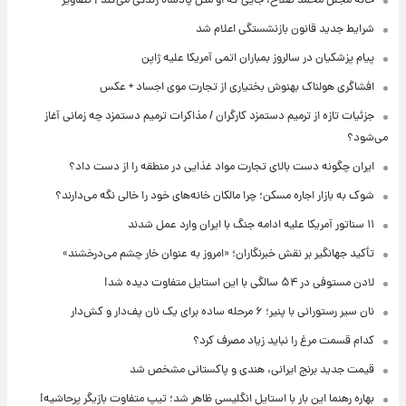
خانه مجلل محمد صلاح، جایی که او مثل پادشاه زندگی می‌کند | تصاویر
شرایط جدید قانون بازنشستگی اعلام شد
پیام پزشکیان در سالروز بمباران اتمی آمریکا علیه ژاپن
افشاگری هولناک بهنوش بختیاری از تجارت موی اجساد + عکس
جزئیات تازه از ترمیم دستمزد کارگران / مذاکرات ترمیم دستمزد چه زمانی آغاز
می‌شود؟
ایران چگونه دست بالای تجارت مواد غذایی در منطقه را از دست داد؟
شوک به بازار اجاره مسکن؛ چرا مالکان خانه‌های خود را خالی نگه می‌دارند؟
۱۱ سناتور آمریکا علیه ادامه جنگ با ایران وارد عمل شدند
تأکید جهانگیر بر نقش خبرنگاران؛ «امروز به عنوان خار چشم می‌درخشند»
لادن مستوفی در ۵۴ سالگی با این استایل متفاوت دیده شد!
نان سیر رستورانی با پنیر؛ ۶ مرحله ساده برای یک نان پف‌دار و کش‌دار
کدام قسمت مرغ را نباید زیاد مصرف کرد؟
قیمت جدید برنج ایرانی، هندی و پاکستانی مشخص شد
بهاره رهنما این بار با استایل انگلیسی ظاهر شد؛ تیپ متفاوت بازیگر پرحاشیه!