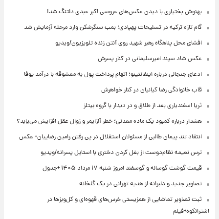
بهنوش بختیاری با دیدن عکس‌های عروسی اکبر عبدی دلتنگ شد!
گام تازه ترکیه در تسلیحات پهپادی؛ بمب سنگرشکن وارد مرحله آزمایش شد
افشای محل پناهگاه‌ رهبر شهید روی آنتن زنده تلویزیون/ویدیو
عکس شاد سپند امیرسلیمانی در کنار پسرش
ادعای جنجالی درباره اینفانتینو؛ اتهام پرداخت پول به معشوقه با درآمد یوفا
قاب خانوادگی رضا کیانیان در کنار خواهرش
ثریا اسفندیاری بعد از طلاق و در دیدار با گروه بیتلز
هشدار درباره کمبود یک ماده معدنی؛ خطر آلزایمر و زوال عقل افزایش می‌یابد؟
انتقاد تند پیمان طالبی از مسئولان استقلال در پی رفتن رامین رضاییان+ عکس
ترس نعیمه نظام‌دوست از بغل کردن دختری با استایل پسرانه/ویدیو
قیمت گوشت گوساله و گوسفند امروز شنبه ۱۷ مرداد ۱۴۰۵ +جدول
تصاویر جدید و دلبرانه از هدیه تهرانی در یک گلخانه
ثبت تصاویر تماشایی از همزیستی خرس‌های قهوه‌ای و کل‌وبزها در
اشترانکوه+فیلم