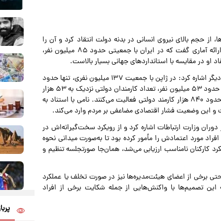
، از حجم بالای نیروی انسانی در بدنه دولت انتقاد کرد و آن را
عاملی برای تحمیل هزینه‌های سنگین به جامعه دانست. او با ارائه آماری گفت که در ایران با جمعیتی حدود ۸۵ میلیون نفر،
نامی برای روشن‌تر شدن این موضوع، به آمارهایی از چند کشور دیگر اشاره کرد: در ژاپن با جمعیت ۱۳۷ میلیون نفری، تنها حدود
۱۴۰ هزار کارمند دولتی وجود دارد. در کره جنوبی نیز با جمعیتی حدود ۵۳ میلیون نفر، تعداد کارمندان دولتی نزدیک به ۵۳ هزار
نفر است. همچنین در چین با جمعیتی بالغ بر ۱.۲ میلیارد نفر، حدود ۸۴۰ هزار کارمند دولتی فعالیت می‌کنند. نامی با استناد به
ست و این وضعیت فشار اقتصادی مضاعفی بر مردم وارد می‌کند.
وران وزارت ارتباطات اشاره کرد و از رویکرد سخت‌گیرانه‌اش در
 افراد مورد اعتمادش را مأمور کرده بود تا به‌صورت میدانی نحوه
رد کارکنان نامناسب ارزیابی می‌شد، همان‌جا صورتجلسه تنظیم و
 حتی برخی از اعضای هیئت‌مدیره‌ها نیز در صورت تخلف یا عملکرد
 این تصمیم‌ها با واکنش‌هایی از جمله شکایت برخی از افراد
پربا