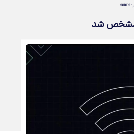
9810
 مشخص شد