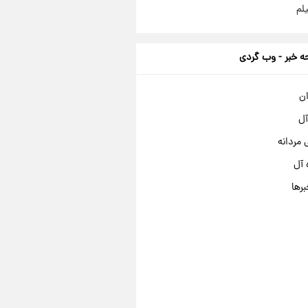
لم
 خبر - وب گردی
ان
آل
مردانه
 آل
برها