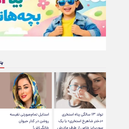
پن
تولد ۱۳ سالگی پناه استخری
استایل تمام‌صورتی نفیسه
«دختر شاهرخ استخری» با یک
روشن در کنار حیوان
سورپرایز خاص از طرف مادرش
خانگی‌اش!