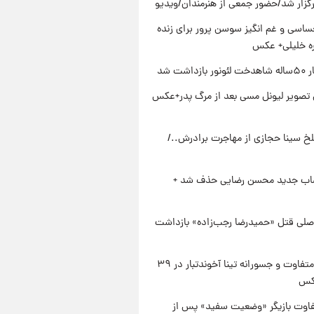
رگزار شد/حضور جمعی از هنرمندان/ویدیو
اسی و غم انگیز سوسن پرور برای زنده
ره خلیلی+ عکس
زداشت شد
تصویر لیونل مسی بعد از مرگ پدر+عکس
تلخ سینا حجازی از مهاجرت برادرش../
صاب جدید محسن رضایی حذف شد +
صلی قتل «حمیدرضا رجب‌زاده» بازداشت
استایل متفاوت و جسورانه تینا آخوندتبار در ۳۹
کس
فاوت بازیگر «وضعیت سفید» پس از