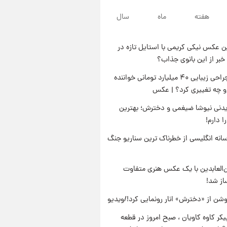
۱۸ ساعت پیش
هفته
ماه
سال
پست جدید محسن رضایی در
شورای عالی امنیت ملی
 عکس نیکی کریمی با استایل تازه در
۲۲ ساعت پیش
خبر از این بانوی جذاب؟
آتش‌سوزی در لوناپارک شیراز؛
آخرین وضعیت خزندگان خطرناک
جنجال جراحی زیبایی ۴۰ میلیارد تومانی خواننده
پس از حادثه
او چه تغییری کرد؟ | عکس
۲۳ ساعت پیش
خواستگار ۵۰ساله شاهدخت
دنی نیوشا ضیغمی و دخترش؛ بهترین
لئونور بازداشت شد
 دارم!
انه انگلیسی از خطرناک ترین سناریو جنگ
‌العابدین با یک عکس هنری متفاوت
از شد!
شن از «دخترش» انار رونمایی کرد!/ویدیو
کر کاوه کاویان ، صبح امروز در قطعه