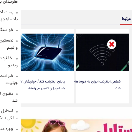
هنرمندان ب
پست احس
 مرتبط
یاد ماهچه
خواستگار ۵۰ساله شاهدخت لئونور با
نخستین 
و فیلم
⁨ خاطره 
ویدیو
خبر انت
قطعی اینترنت ایران به دوماهه
پایان اینترنت کند/ «‌وای‌فای ۷»
جزئیات
شد
همه‌چیز را تغییر می‌دهد
مظنون ا
شد
سالگی + ع
چهره مت