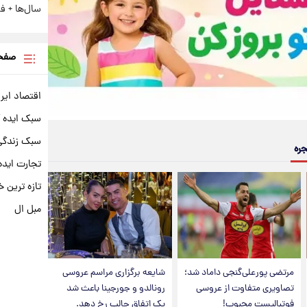
سال‌ها + فی
صفحه
اقتصاد ایر
سبک ایده 
سبک زندگی 
جره
تجارت ایده
تازه ترین خ
مبل ال
مرتضی پورعلی‌گنجی داماد شد؛
شایعه برگزاری مراسم عروسی
تصاویری متفاوت از عروسی
رونالدو و جورجینا باعث شد
فوتبالیست محبوب!
یک اتفاق جالب رخ دهد.