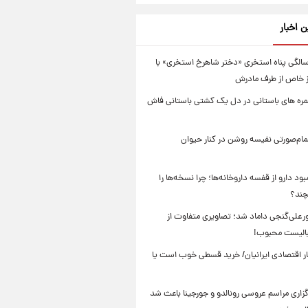
ن اخبار
لد ۱۳ سالگی پناه استخری «دختر شاهرخ استخری» با
ز خاص از طرف مادرش
 ۱۰۰ خمره های باستانی در دل یک کشتی باستانی فاش
مام‌صورتی نفیسه روشن در کنار حیوان
ود دارو از قفسه داروخانه‌ها؛ چرا نسخه‌ها را
چند؟
رعلی‌گنجی داماد شد؛ تصاویری متفاوت از
الیست محبوب!
تار اقتصادی ایرانیان/ خرید قسطی خوب است یا
زاری مراسم عروسی رونالدو و جورجینا باعث شد