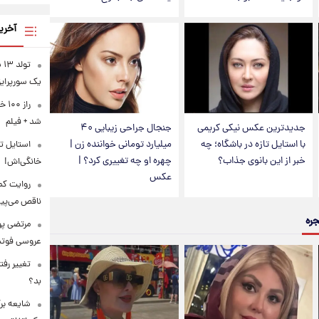
آخری
تو
یک سورپرای
راز
شد + فیلم
جدیدترین عکس نیکی کریمی
جنجال جراحی زیبایی ۴۰
با استایل تازه در باشگاه؛ چه
میلیارد تومانی خواننده زن |
استایل ت
خبر از این بانوی جذاب؟
چهره او چه تغییری کرد؟ |
خانگی‌اش!
عکس
روایت کمب
ناقص می‌پی
جره
مرتضی پو
عروسی فوتب
تغییر رف
بد؟
شایعه برگ