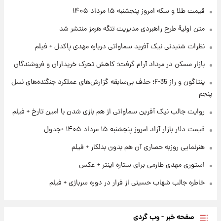
فال روزانه واقعی پنجشنبه ۱۵ مرداد ۱۴۰۵
قیمت طلا و سکه امروز پنجشنبه ۱۵ مرداد ۱۴۰۵
متن اولیۀ طرح راهبردی مدیریت تنگه هرمز منتشر شد
۱ روز پیش
نظرات شنیدنی نیک آفرید سماواتی درباره مهدی پاکدل + فیلم
ارزش سهام عدالت برای امروز چهارشنبه ۱۴ مرداد
+ جدول
بازار مسکن در مرداد آرام گرفت؛ کاهش تحرک خریداران و فروشندگان
پنتاگون و راز F-35؛ حذف بی‌سابقه گزارش‌های عملکرد جنگنده‌های نسل
۱ روز پیش
آغاز طرح جدید فروش مشارکت در تولید سایپا؛
پنجم
نام خودرو، مبلغ پیش پرداخت و زمان تحویل |
روایت جالب نیک آفرین سماواتی از هم بازی شدن با امین تارخ + فیلم
سود مشارکت چند درصد است؟
قیمت دلار بازار آزاد امروز پنجشنبه ۱۵ مرداد ۱۴۰۵ +جدول
هنرنمایی روزبه حصاری آن هم بدون بدلکار + فیلم
استوری مهدی طارمی برای ستاره اینتر + عکس
خاطره جالب شهاب حسینی از فرار در دوره سربازی + فیلم
صفحه خبر - وب گردی