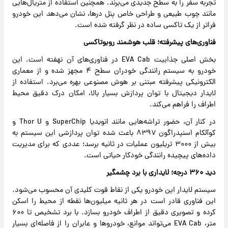
تجربه سفر را به سطح جدیدی می‌برند. همچنین استفاده از متریال‌هایی
مانند چوب طبیعی و طراحی خاص پنل درها، نشان می‌دهد این خودرو
فراتر از یک تاکسی ساده در نظر گرفته شده است.
فناوری‌های پیشرفته؛ قلب هوشمند روبوتاکسی
بخش اصلی جذابیت EVA Cab در فناوری‌های آن نهفته است. این
خودرو به سیستم رانندگی خودران سطح ۴ مجهز شده و از معماری
الکترونیکی پیشرفته مبتنی بر هوش مصنوعی بهره می‌برد. استفاده از
لایدار دیجیتال با توان پردازش بسیار بالا، امکان درک دقیق محیط
اطراف را فراهم می‌کند.
در کنار آن، حضور تراشه‌هایی مانند انویدیا SuperChip و Thor U و
کوآلکام اسنپدراگون ۸۳۹۷ باعث شده توان پردازشی این سیستم به
بیش از ۳۰۰۰ تریلیون عملیات در ثانیه برسد؛ عددی که برای مدیریت
داده‌های پیچیده رانندگی خودکار حیاتی است.
دید ۳۶۰ درجه؛ لایداری با برد چشمگیر
سیستم لایدار این خودرو یکی از نقاط قوت کلیدی آن محسوب می‌شود.
این فناوری قادر است در هر ثانیه میلیون‌ها نقطه از محیط را اسکن
کرده و تصویری دقیق از اطراف خودرو بسازد. با برد تشخیص تا ۶۰۰
متر، EVA Cab می‌تواند موانع، خودروها و عابران را از فاصله‌ای بسیار