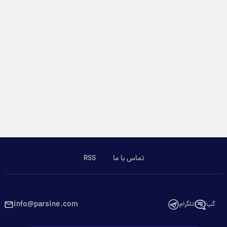
تماس با ما
RSS
info@parsine.com
گپ
تلگرام