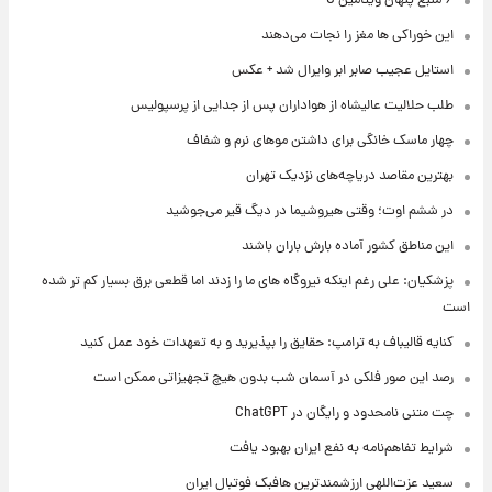
۶ منبع پنهان ویتامین C
این خوراکی ها مغز را نجات می‌دهند
استایل عجیب صابر ابر وایرال شد + عکس
طلب حلالیت عالیشاه از هواداران پس از جدایی از پرسپولیس
چهار ماسک خانگی برای داشتن موهای نرم و شفاف
بهترین مقاصد دریاچه‌های نزدیک تهران
در ششم اوت؛ وقتی هیروشیما در دیگ قیر می‌جوشید
این مناطق کشور آماده بارش باران باشند
پزشکیان: علی رغم اینکه نیروگاه های ما را زدند اما قطعی برق بسیار کم تر شده
است
کنایه قالیباف به ترامپ: حقایق را بپذیرید و به تعهدات خود عمل کنید
رصد این صور فلکی در آسمان شب بدون هیچ تجهیزاتی ممکن است
چت متنی نامحدود و رایگان در ChatGPT
شرایط تفاهم‌نامه به نفع ایران بهبود یافت
سعید عزت‌اللهی ارزشمندترین هافبک فوتبال ایران