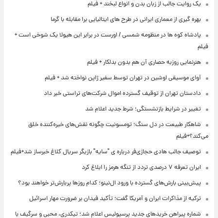
یک روایت جالب از زبان بدن و انواع لبخند + فیلم
بهره گیری از معماری ایرانی در طرح های ایتالیایی برا مقابله با گرما
پادشاه کوه ها در منظومه شمسی / اورست در برابر این هیولا یک شوخی است +
فیلم
هنرنمایی روزبه حصاری آن هم بدون بدلکار + فیلم
آوای موسیقی اوشین در تهران توسط سفیر ژاپن نواخته شد + فیلم
دادستان تهران از توقیف گسترده اموال شرکت‌های تراستی خبر داد
تغییر در شرایط بازنشستگی؛ شرط جدید اعلام شد
شاهکار طبیعت در دل سنگ؛ تومسونیت چگونه نقش‌های خیره‌کننده خلق
می‌کند؟+فیلم
توصیف جالب هادی حجازی‌فر درباره ی "سایه" بازیگر سریال کلاغ خبرساز شد+فیلم
ایران تعرفه ۷ درصدی تردد از تنگه هرمز را ابلاغ کرد
پیش‌بینی بارش‌های گسترده با ورود ال‌نینو؛ کدام روزها پربارش‌تر خواهند بود؟
ترکیه از مذاکرات ایران و آمریکا گفت؛ تأکید فیدان بر ضرورت مهار اسرائیل
شماره پیراهن خریدهای جدید پرسپولیس اعلام شد؛ تیکدری، محبی و سرگیف با