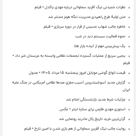
نظرات شنیدنی نیک آفرید سماواتی درباره مهدی پاکدل + فیلم
متن اولیۀ طرح راهبردی مدیریت تنگه هرمز منتشر شد
خاطره جالب شهاب حسینی از فرار در دوره سربازی + فیلم
نحوه فعالیت سیستم دید در شب
یک پیش‌بینی مهم از آینده بازار طلا
یحیی سریع از عملیات گسترده تجمعات نظامی وابسته به عربستان خبر داد +
فیلم
قیمت انواع گوشی موبایل امروز پنجشنبه ۱۵ مرداد ۱۴۰۵ + جدول
گزارش جدید آسوشیتدپرس آسیب مغزی صدها نظامی آمریکایی در جنگ علیه
ایران
جزئیات شرط جدید بازنشستگی اعلام شد
استوری مهدی طارمی برای ستاره اینتر + عکس
گران‌ترین خرید تاریخ رئال مادرید رونمایی شد
روایت جالب نیک آفرین سماواتی از هم بازی شدن با امین تارخ + فیلم