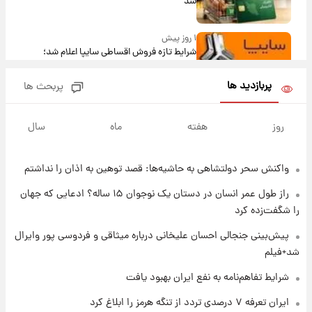
شد
۱ روز پیش
شرایط تازه فروش اقساطی سایپا اعلام شد؛
شاهین، کوییک، اطلس، سهند و ساینا با اقساط
بلندمدت + جدول
پربازدید ها
پربحث ها
۱ روز پیش
سیگنال‌های جدید برای بازار طلا؛ پیش‌بینی
روز
هفته
ماه
سال
قیمت سکه و طلا فردا
واکنش سحر دولتشاهی به حاشیه‌ها: قصد توهین به اذان را نداشتم
۱ روز پیش
فال حافظ پنجشنبه ۱۵ مرداد ماه ۱۴۰۵
راز طول عمر انسان در دستان یک نوجوان ۱۵ ساله؟ ادعایی که جهان
را شگفت‌زده کرد
۱ روز پیش
پیش‌بینی جنجالی احسان علیخانی درباره میثاقی و فردوسی پور وایرال
فال قهوه روزانه پنجشنبه ۱۵ مرداد ماه ۱۴۰۵
شد+فیلم
شرایط تفاهم‌نامه به نفع ایران بهبود یافت
۱ روز پیش
ایران تعرفه ۷ درصدی تردد از تنگه هرمز را ابلاغ کرد