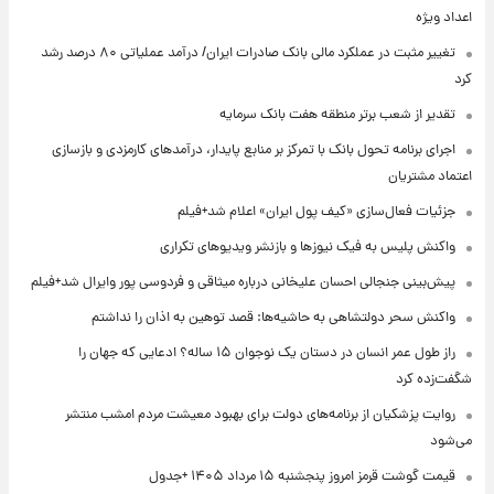
اعداد ویژه
تغییر مثبت در عملکرد مالی بانک صادرات ایران/ درآمد عملیاتی ۸۰ درصد رشد
کرد
تقدیر از شعب برتر منطقه هفت بانک سرمایه
اجرای برنامه تحول بانک با تمرکز بر منابع پایدار، درآمدهای کارمزدی و بازسازی
اعتماد مشتریان
جزئیات فعال‌سازی «کیف پول ایران» اعلام شد+فیلم
واکنش پلیس به فیک نیوزها و بازنشر ویدیوهای تکراری
پیش‌بینی جنجالی احسان علیخانی درباره میثاقی و فردوسی پور وایرال شد+فیلم
واکنش سحر دولتشاهی به حاشیه‌ها: قصد توهین به اذان را نداشتم
راز طول عمر انسان در دستان یک نوجوان ۱۵ ساله؟ ادعایی که جهان را
شگفت‌زده کرد
روایت پزشکیان از برنامه‌های دولت برای بهبود معیشت مردم امشب منتشر
می‌شود
قیمت گوشت قرمز امروز پنجشنبه ۱۵ مرداد ۱۴۰۵ +جدول