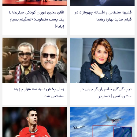
فقیهه سلطانی و افسانه چهره‌آزاد در
آقای مجریِ دوران کودکی خیلی‌ها با
فیلم جدید بهاره رهنما
یک پست متفاوت؛ «غمگینم بسیار
زیاد»!
تیپ گل‌گلی خانم بازیگر جوان در
زمان پخش «مرد سه هزار چهره»
جشن نفس | تصاویر
مشخص شد