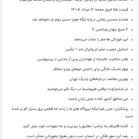
قیمت طلا امروز جمعه ۱۶ مرداد ۱۴۰۵
هشدار محسن رضایی درباره تنگه هرمز؛ مسیر دوم باز نخواهد شد
۶ منبع پنهان ویتامین C
این خوراکی ها مغز را نجات می‌دهند
استایل عجیب صابر ابر وایرال شد + عکس
طلب حلالیت عالیشاه از هواداران پس از جدایی از پرسپولیس
چهار ماسک خانگی برای داشتن موهای نرم و شفاف
بهترین مقاصد دریاچه‌های نزدیک تهران
در ششم اوت؛ وقتی هیروشیما در دیگ قیر می‌جوشید
این مناطق کشور آماده بارش باران باشند
پزشکیان: علی رغم اینکه نیروگاه های ما را زدند اما قطعی برق بسیار کم تر شده
است
کنایه قالیباف به ترامپ: حقایق را بپذیرید و به تعهدات خود عمل کنید
رصد این صور فلکی در آسمان شب بدون هیچ تجهیزاتی ممکن است