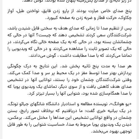
در زیر لایه‌ای از صدای پس‌زمینه پنهان شده بودند، گوش دهند.
پنج صدای خاص عبارت بودند از پارو زدن قایق، نواختن طبل، آواز
چکاوک، حرکت قطار و ضربه زدن به صفحه کیبورد.
پس از تنظیم صدا تا زمانی که صدای هدف به سختی قابل شنیدن باشد،
شرکت‌کنندگان سعی کردند تشخیص دهند که چیست؟ آنها در حالی که
چشمانشان بسته بود، در حالی که به یک صفحه خالی نگاه می‌کردند، در
حالی که یک تصویر ثابت را مشاهده می‌کردند و در حالی که ویدیویی را
تماشا می‌کردند که با صدا مطابقت داشت ، گوش می‌دادند.
هر صدا به مدت پنج ثانیه پخش شد. این نتایج به درک چگونگی
پردازش بهتر صدا توسط مغز در یک محیط پر سر و صدا کمک می‌کند.
وقتی شرکت‌کنندگان چشمان خود را بستند، توانایی آنها در تشخیص
صدای هدف کاهش یافت و از سوی دیگر، تماشای یک ویدیوی پویا که
با صدا همگام‌سازی شده بود، شنوایی آنها را بسیار تیزتر کرد.
«یو هوانگ»، نویسنده مطالعه و استادیار دانشگاه شانگهای جیائو تونگ،
در یک بیانیه خبری گفت: ما دریافتیم که برخلاف تصور رایج، بستن
چشمان در واقع توانایی تشخیص این صداها را مختل می‌کند. برعکس،
دیدن یک ویدیوی پویا مربوط به صدا، حساسیت شنوایی را به طور قابل
توجهی بهبود می‌بخشد.