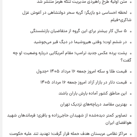
متن اولیۀ طرح راهبردی مدیریت تنگه هرمز منتشر شد
جزئیات فعال‌سازی «کیف پول ایران» اعلام
شد+فیلم
لحظه احساسی دو بازیگر؛ گریه سحر دولتشاهی در آغوش غزل
شاکری+فیلم
۱ روز پیش
۵ سال کار بیشتر برای این گروه از متقاضیان بازنشستگی
تغییر تند قیمت محصولات ایران‌خودرو و سایپا
امروز پنجشنبه ۱۵ مرداد ۱۴۰۵ +جدول
در ششم اوت؛ وقتی هیروشیما در دیگ قیر می‌جوشید
پشت پرده عکس جدید ترامپ؛ مقام آمریکایی درباره وضعیت او چه
۱ روز پیش
گفت؟
قیمت طلا و سکه امروز پنجشنبه ۱۵ مرداد ۱۴۰۵
قیمت طلا و سکه امروز جمعه ۱۶ مرداد ۱۴۰۵ +جدول
قیمت دلار در بازار آزاد امروز جمعه ۱۶ مرداد ۱۴۰۵
۱ روز پیش
شارژ جدید کالابرگ برای سه دهک؛ جزئیات اعلام
این مناطق کشور آماده بارش باران باشند
شد
بهترین مقاصد دریاچه‌های نزدیک تهران
تصاویر کمتر دیده‌شده از شهیدان حاجی‌زاده و باقری؛ فرماندهان شهید
هوافضای ایران
مراکز نظامی عربستان هدف حمله قرار گرفت؛ تهدید تند علیه حکومت