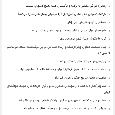
ریاض: توافق دفاعی با ترکیه و پاکستان علیه هیچ کشوری نیست
بازداشت مردی که با لباس «عزرائیل» به بیماران بیمارستان خیره می‌شد!
همه چیز درباره فروش موی زنان
خبر خوش برای سرخ پوشان بیفوما در پرسپولیس ماندنی شد
گربه بازیگوش دلیل قطع برق این شهر
پیام تسلیت معاون وزیر فرهنگ و ارشاد اسلامی در پی درگذشت استاد ابوالقاسم
قاسم‌زاده
وینیسیوس در رئال مادرید ماندنی شد
معادله جدید در تنگه هرمز؛ توافق تهران و مسقط خارج از سناریوی ترامپ
ترامپ از پایان سریع جنگ با ایران خبر داد
تصاویر کمتر دیده‌شده از شهیدان حاجی‌زاده و باقری؛ فرماندهان شهید هوافضای
ایران
هشدار درباره تخلفات سرویس مدارس؛ راهکار شکایت والدین اعلام شد
پدرام پاک آیین نماینده مدیران مسئول در هیأت نظارت بر مطبوعات