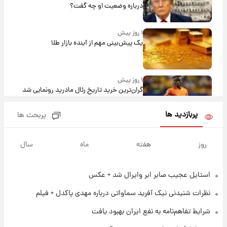
درباره وضعیت او چه گفت؟
۱ روز پیش
یک پیش‌بینی مهم از آینده بازار طلا
۱ روز پیش
گران‌ترین خرید تاریخ رئال مادرید رونمایی شد
پربازدید ها
پربحث ها
۱ روز پیش
پیش‌بینی بارش‌های گسترده با ورود ال‌نینو؛ کدام
روز
هفته
ماه
سال
روزها پربارش‌تر خواهند بود؟
استایل عجیب صابر ابر وایرال شد + عکس
۱ روز پیش
شماره پیراهن خریدهای جدید پرسپولیس اعلام
نظرات شنیدنی نیک آفرید سماواتی درباره مهدی پاکدل + فیلم
شد؛ تیکدری، محبی و سرگیف با اعداد ویژه
شرایط تفاهم‌نامه به نفع ایران بهبود یافت
۱ روز پیش