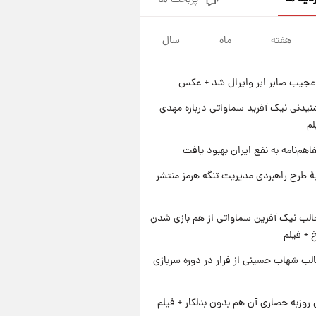
پربحث ها
قیمت طلا و سکه امروز پنجشنبه
۱۵ مرداد ۱۴۰۵
هفته
ماه
سال
۱ روز پیش
شارژ جدید کالابرگ برای سه
دهک؛ جزئیات اعلام شد
عجیب صابر ابر وایرال شد + عکس
۱ روز پیش
شرایط تازه فروش اقساطی سایپا
یدنی نیک آفرید سماواتی درباره مهدی
اعلام شد؛ شاهین، کوییک، اطلس،
لم
سهند و ساینا با اقساط بلندمدت +
۱ روز پیش
اهم‌نامه به نفع ایران بهبود یافت
جدول
سیگنال‌های جدید برای بازار طلا؛
پیش‌بینی قیمت سکه و طلا فردا
ۀ طرح راهبردی مدیریت تنگه هرمز منتشر
الب نیک آفرین سماواتی از هم بازی شدن
خ + فیلم
لب شهاب حسینی از فرار در دوره سربازی
 روزبه حصاری آن هم بدون بدلکار + فیلم