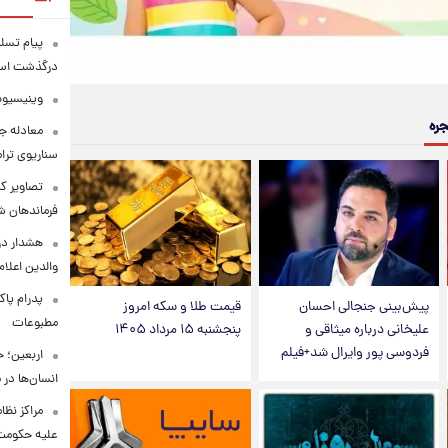
پیام تسل
درگذشت استا
وینیسیوس
جره
معادله جد
سناریوی ترا
تصاویر کم
فرماندهان ش
هشدار در
والدین اعلا
پدرام پاک
پیش‌بینی جنجالی احسان
قیمت طلا و سکه امروز
مطبوعات
علیخانی درباره میثاقی و
پنجشنبه ۱۵ مرداد ۱۴۰۵
فردوسی پور وایرال شد+فیلم
اربعین؛ 
انسان‌ها در
مراکز نظ
علیه حکوم