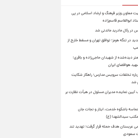
یت معاون وزیر فرهنگ و ارشاد اسلامی در پی
د ابوالقاسم قاسم‌زاده
 در رئال مادرید ماندنی شد
ید در تنگه هرمز؛ توافق تهران و مسقط خارج از
مپ
تر دیده‌شده از شهیدان حاجی‌زاده و باقری؛
هید هوافضای ایران
باره تخلفات سرویس مدارس؛ راهکار شکایت
م شد
 آیین نماینده مدیران مسئول در هیأت نظارت بر
حماسه باشکوه خدمت، ایثار و نجات جان
 مکتب سیدالشهدا (ع)
امی عربستان هدف حمله قرار گرفت؛ تهدید تند
ت سعودی