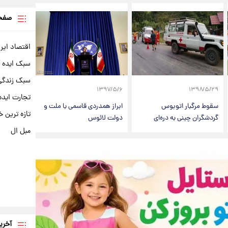
صفحه
اقتصاد ایر
سبک ایده 
سبک زندگی 
۱۳۹۷/۵/۶
۱۳۹۸/۵/۲۹
تجارت ایده
سقوط مرگبار اتوبوس
ابراز همدردی قاسمی با ملت و
تازه ترین خ
گردشگران چینی به دره‌ای
دولت لائوس
مبل ال
آخری