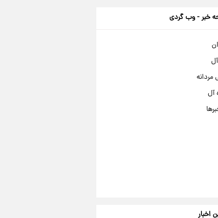
 خبر - وب گردی
ان
آل
مردانه
 آل
برها
ن اخبار