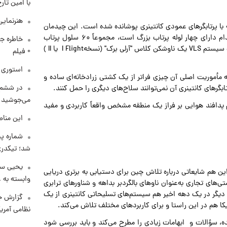
با امین تار
هنرنمایی
با پرتابگرهای عمودی کانتینری پوشانده شده است. این چیدمان
که در پنج ردیف عرضی و سه ردیف طولی نصب شده و هر کدام دارای چهار لوله پرتاب بزرگ است، مجموعاً ۶۰ سلول پرتاب
خاطره جا
عمودی بزرگ را در شناور ایجاد کرده که معادل دو-سوم ظرفیت سیستم VLS یک ناوشکن کلاس "آرلی برک" (نسخهI Flight یا II )
+ فیلم
استوری م
ه مأموریت اصلی آن چیزی فراتر از یک کشتی زرادخانه‌ای ساده و
در ششم 
گرهای کانتینری آن نمی‌توانند سلاح‌های دیگری را حمل کنند.
می‌جوشید
 پدافند هوایی بر فراز یک منطقه مشخص واقعاً کاربردی و مفید
این مناط
شماره پ
شد؛ تیکدری
یحیی سر
این هم شایعاتی درباره تلاش چین برای دستیابی به برتری دریایی
وابسته به ع
‌های تجاری به‌عنوان ناوهای بالگردبر بداهه و شناورهای ترابری
ی دیگر در یک دهه اخیر هم سیستم‌های تسلیحاتی کانتینری از یک
گزارش ج
کا هم در این راستا و برای کاربردهای مختلف تلاش می‌کند.
نظامی آمری
، سؤالات و ابهامات زیادی را مطرح می‌کند و باید بررسی شود