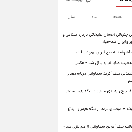
پربحث ها
قیمت طلا و سکه امروز پنجشنبه
۱۵ مرداد ۱۴۰۵
هفته
ماه
سال
۱ روز پیش
شارژ جدید کالابرگ برای سه
دهک؛ جزئیات اعلام شد
 جنجالی احسان علیخانی درباره میثاقی و
۱ روز پیش
 وایرال شد+فیلم
شرایط تازه فروش اقساطی سایپا
اعلام شد؛ شاهین، کوییک، اطلس،
اهم‌نامه به نفع ایران بهبود یافت
سهند و ساینا با اقساط بلندمدت +
۱ روز پیش
عجیب صابر ابر وایرال شد + عکس
جدول
سیگنال‌های جدید برای بازار طلا؛
پیش‌بینی قیمت سکه و طلا فردا
یدنی نیک آفرید سماواتی درباره مهدی
لم
ۀ طرح راهبردی مدیریت تنگه هرمز منتشر
ایران تعرفه ۷ درصدی تردد از تنگه هرمز را ابلاغ
الب نیک آفرین سماواتی از هم بازی شدن