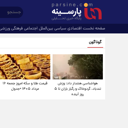
صفحه نخست
اقتصادی
سیاسی
بین‌الملل
اجتماعی
فرهنگی
ورزشی
گوناگون
هواشناسی هشدار داد: وزش
قیمت طلا و سکه امروز جمعه ۱۶
تندباد، گردوخاک و رگبار باران تا ۵
مرداد ۱۴۰۵ +جدول
روز آینده