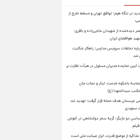
ید در تنگه هرمز؛ توافق تهران و مسقط خارج از
مپ
تر دیده‌شده از شهیدان حاجی‌زاده و باقری؛
هید هوافضای ایران
باره تخلفات سرویس مدارس؛ راهکار شکایت
م شد
 آیین نماینده مدیران مسئول در هیأت نظارت بر
حماسه باشکوه خدمت، ایثار و نجات جان
 مکتب سیدالشهدا (ع)
امی عربستان هدف حمله قرار گرفت؛ تهدید تند
ت سعودی
اسی دو بازیگر؛ گریه سحر دولتشاهی در آغوش
فیلم
 مذاکره از موضع قدرت، ابزار صیانت ملی است