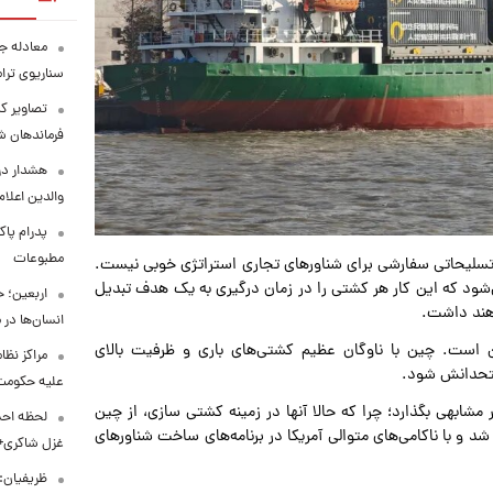
معادله جد
سناریوی ترا
تصاویر کم
فرماندهان ش
هشدار در
والدین اعلا
پدرام پاک
مطبوعات
تسلیحاتی سفارشی برای شناورهای تجاری استراتژی خوبی نیست.
ی‌شود که این کار هر کشتی را در زمان درگیری به یک هدف تبدیل
اربعین؛ 
اهند داشت.
انسان‌ها در
 روشن است. چین با ناوگان عظیم کشتی‌های باری و ظرفیت بالای
مراکز نظ
 متحدانش شود.
علیه حکوم
ر مشابهی بگذارد؛ چرا که حالا آنها در زمینه کشتی سازی، از چین
لحظه احس
شد و با ناکامی‌های متوالی آمریکا در برنامه‌های ساخت شناورهای
غزل شاکری+
ظریفیان: