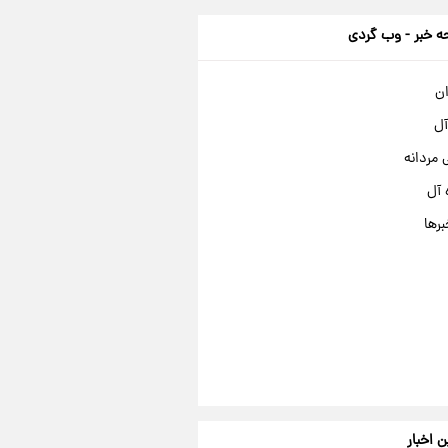
 خبر - وب گردی
ان
آل
مردانه
 آل
برها
ن اخبار