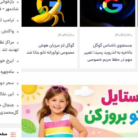
بازخوان
شادمهر + ف
ترامپ از
واکنش هم
۱۴۰۴/۷/۲۰
۱۴۰۴/۷/۳۰
مراکز نظ
جستجوی ناشناس گوگل
گوگل لنز میزبان هوش
تهدید تند
بالاخره به اندروید رسید؛ تغییر
مصنوعی نوآورانه نانو بنانا شد
مهم در حفظ حریم خصوصی
ایرج خو
ماه‌چهره
سحر دول
این علائ
جنجال جد
گل‌محمدی!
صفحه