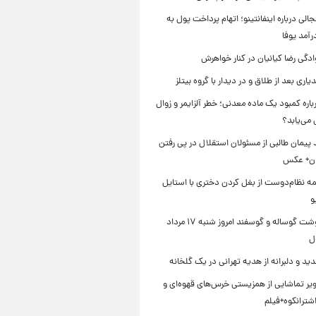
الی درباره اینفانتینو؛ اتهام پرداخت پول به
رآمد یوفا
دگی رضا کیانیان در کنار خواهرش
یاری بعد از طلاق و در دیدار با گروه بیتلز
اره کمبود یک ماده معدنی؛ خطر آلزایمر و زوال
می‌یابد؟
د پیمان طالبی از مسئولان استقلال در پی رفتن
یان+ عکس
ه نظام‌دوست از بغل کردن دختری با استایل
و
قیمت گوشت گوساله و گوسفند امروز شنبه ۱۷ مرداد
ید و دلبرانه از هدیه تهرانی در یک گلخانه
یر تماشایی از همزیستی خرس‌های قهوه‌ای و
اشترانکوه+فیلم