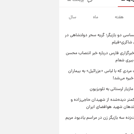
پربحث ها
تصاویر کمتر دیده‌شده از شهیدان
حاجی‌زاده و باقری؛ فرماندهان
شهید هوافضای ایران
هفته
ماه
سال
۲۳ ساعت پیش
قیمت خودروهای سایپا تغییر کرد؛
لیست قیمت جمعه ۱۶ مرداد
اسی دو بازیگر؛ گریه سحر دولتشاهی در
منتشر شد
۱ روز پیش
شاکری+فیلم
جدول قیمت ایران‌خودرو امروز
جمعه ۱۶ مرداد؛ قیمت‌ها تغییر کرد
برگزاری فارس درباره خبر انتصاب محسن
بیری شعام
۱ روز پیش
قیمت طلا و سکه امروز جمعه ۱۶
مردی که با لباس «عزرائیل» به بیماران
مرداد ۱۴۰۵ +جدول
خیره می‌شد!
ازیار لرستانی به تلویزیون
متر دیده‌شده از شهیدان حاجی‌زاده و
اندهان شهید هوافضای ایران
‌زده سه بازیگر زن در مراسم یادبود مریم