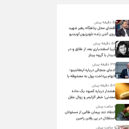
۵ دقیقه پیش
افشای محل پناهگاه‌ رهبر شهید
روی آنتن زنده تلویزیون/ویدیو
۵۱ دقیقه پیش
ثریا اسفندیاری بعد از طلاق و در
دیدار با گروه بیتلز
۳۲ دقیقه پیش
ادعای جنجالی درباره اینفانتینو؛
اتهام پرداخت پول به معشوقه با
درآمد یوفا
۵۷ دقیقه پیش
هشدار درباره کمبود یک ماده
معدنی؛ خطر آلزایمر و زوال عقل
افزایش می‌یابد؟
۱ ساعت پیش
انتقاد تند پیمان طالبی از مسئولان
استقلال در پی رفتن رامین
رضاییان+ عکس
۱ ساعت پیش