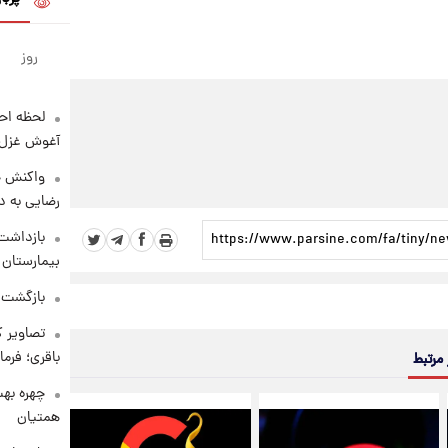
روز
لحظه احس
آغوش غزل 
واکنش خ
رضایی به د
بازداشت 
بیمارستان 
بازگشت م
تصاویر ک
باقری؛ فرم
 مرتبط
چهره بهت
همتیان