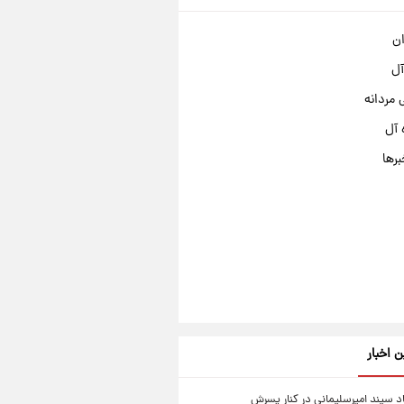
ان
آل
مردانه
 آل
برها
ن اخبار
سپند امیرسلیمانی در کنار پسرش