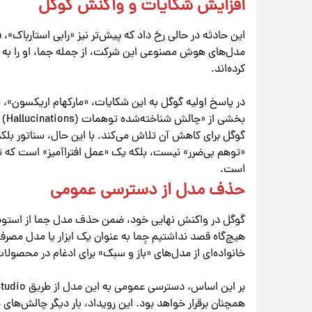
افزایش شکایات و واکنش گوگل
این حادثه در حالی رخ داد که پیش‌تر نیز «رابی استارباک»،
مدل‌های هوش مصنوعی این شرکت، از جمله جما، او را به ا
کرده‌اند.
در پاسخ اولیه گوگل به این شکایات، «مارکهام اریکسون»، 
بخش
گوگل برای کاهش آن تلاش می‌کند. با این حال، سناتور بلکبر
«توهم بی‌ضرر» نیست، بلکه یک «عمل افتراآمیز» است ک
است.
حذف مدل از دسترسی عمومی
گوگل در واکنش نهایی خود، ضمن حذف مدل جما از استودیو
هیچ‌گاه قصد نداشتیم جِما به عنوان یک ابزار یا مدل مصرفی
خانواده‌ای از مدل‌های «باز و سبک» برای ادغام در محصول
همچنان برقرار خواهد بود. این رویداد، بار دیگر چالش‌ه