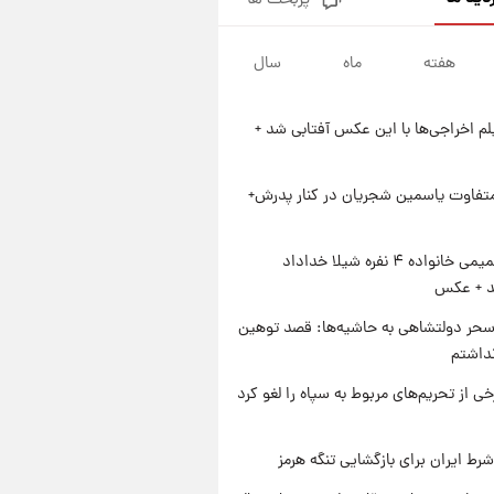
پربحث ها
فال روزانه واقعی پنجشنبه ۱۵
مرداد ۱۴۰۵
هفته
ماه
سال
۱ روز پیش
ارزش سهام عدالت برای امروز
چهارشنبه ۱۴ مرداد + جدول
یلم اخراجی‌ها با این عکس آفتابی شد +
۱ روز پیش
آغاز طرح جدید فروش مشارکت در
تولید سایپا؛ نام خودرو، مبلغ پیش
متفاوت یاسمین شجریان در کنار پدرش+
پرداخت و زمان تحویل | سود
۱ روز پیش
مشارکت چند درصد است؟
زمان پخش «مرد سه هزار چهره»
ژست صمیمی خانواده ۴ نفره شیلا خداداد
مشخص شد
شد + عکس
حر دولتشاهی به حاشیه‌ها: قصد توهین
نداشتم
رخی از تحریم‌های مربوط به سپاه را لغو کرد
رط ایران برای بازگشایی تنگه هرمز