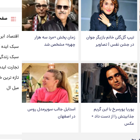
صفحه
اقتصاد ایر
تیپ گل‌گلی خانم بازیگر جوان
زمان پخش «مرد سه هزار
در جشن نفس | تصاویر
چهره» مشخص شد
سبک ایده 
سبک زندگی 
تجارت ایده
تازه ترین خ
مبل ال
پوریا پورسرخ با این گریم
استایل جالب سوپرمدل روس
جذابیتش را از دست داد +
در اصفهان
عکس