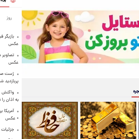
روز
بازیگر ف
عکس
تصاویر 
عکس
پربازدید 
جره
واکنش س
به اذان را 
آمریکا ب
+ عکس
جزئیات ش