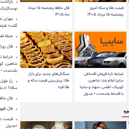
بازگشت م
قیمت طلا و سکه امروز
فال حافظ پنجشنبه ۱۵ مرداد
نوستالژیک 
پنجشنبه ۱۵ مرداد ۱۴۰۵
ماه ۱۴۰۵
مهران غف
گفت+ فیلم
حمله لفظ
فال روزانه و
شرایط تا
شاهین، کوی
بلندمدت +
شرایط تازه فروش اقساطی
سیگنال‌های جدید برای بازار
سایپا اعلام شد؛ شاهین،
طلا؛ پیش‌بینی قیمت سکه و
کوییک، اطلس، سهند و ساینا
طلا فردا
ساله؟ ادعا
با اقساط بلندمدت + جدول
فال حافظ پنجشنب
فال قهوه روزان
جره
+جدول