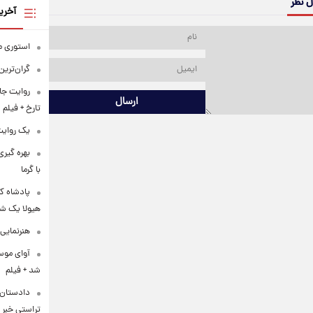
ل نظر
آخری
استوری م
گران‌ترین
روایت جا
ارسال
تارخ + فیلم
یک روایت 
بهره گیری
با گرما
پادشاه کو
هیولا یک ش
هنرنمایی 
آوای موس
شد + فیلم
دادستان 
تراستی خبر 