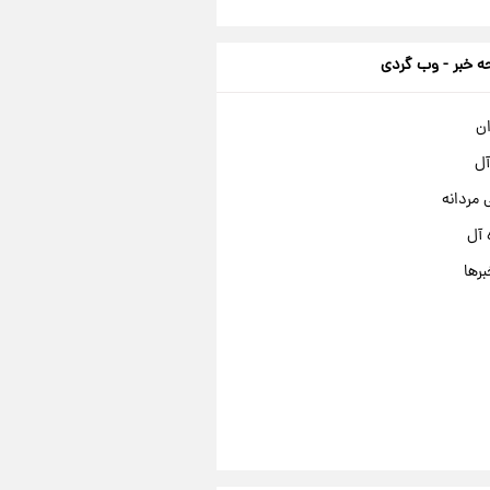
 خبر - وب گردی
ان
آل
مردانه
 آل
برها