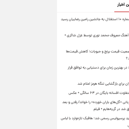
ن اخبار
پیراهن شماره ۱۰ استقلال به جانشین رامین رضاییان رسید
 آهنگ معروف محمد نوری توسط غزل شاکری +
عیت قیمت برنج و حبوبات؛ کاهش قیمت‌ها
؟
در بهترین زمان برای دستیابی به توافق قرار
ن برای بازگشایی تنگه هرمز اعلام شد
ت افسانه بایگان در ۶۴ سالگی + عکس
بانی «گل‌های باران خورده» را خواند/ رفتی و بعد
رق شد در گریه‌هایم + فیلم
د پرسپولیس رسمی شد؛ هافبک تازه‌وارد با لباس