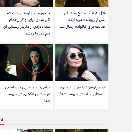
قتل هولناک مداح سرشناس
حضور مازیار لرستانی در ختم
پس از ربوده شدن؛ فیلم
اکبر عبدی برای او گران تمام
جنایت برای خانواده ارسال شد
شد!/ دزدی از مازیار لرستانی آن
هم در روز روشن
الهام پاوه‌نژاد با ورزش لاکچری
سلفی‌های پی‌درپی هلیا امامی
و استایل خاصش خبرساز شد!
در ماشین لاکچری‌اش خبرساز
شد!
پن