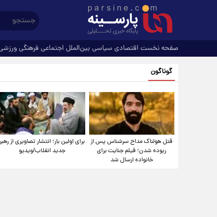
صفحه نخست
اقتصادی
سیاسی
بین‌الملل
اجتماعی
فرهنگی
ورزشی
گوناگون
قتل هولناک مداح سرشناس پس از
برای اولین بار؛ انتشار تصاویری از رهبر
ربوده شدن؛ فیلم جنایت برای
جدید انقلاب/ویدیو
خانواده ارسال شد