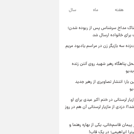
۱۳ ساعت پیش
هفته
ماه
سال
با قدرتمندترین و بادوام ترین
تانک جهان آشنا شوید+ فیلم
ناک مداح سرشناس پس از ربوده شدن؛
۱۴ ساعت پیش
 برای خانواده ارسال شد
قیمت طلا ۱۸عیار امروز شنبه ۱۷
مرداد ۱۴۰۵ +جدول
‌زده سه بازیگر زن در مراسم یادبود مریم
۱۴ ساعت پیش
قیمت محصولات ایران‌خودرو و
ل پناهگاه‌ رهبر شهید روی آنتن زنده
سایپا امروز شنبه ۱۷ مرداد ۱۴۰۵
یدیو
ن بار؛ انتشار تصاویری از رهبر جدید
یو
یار لرستانی در ختم اکبر عبدی برای او
د!/ دزدی از مازیار لرستانی آن هم در روز
پیمان قاسم‌خانی، یکی از بهاره رهنما و
یترا ابراهیمی؛ در یک قاب!