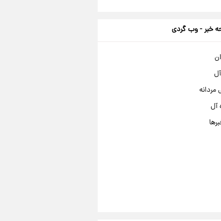
 خبر - وب گردی
ان
آل
مردانه
 آل
برها