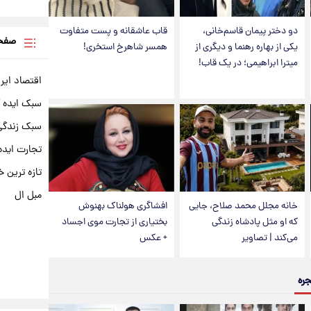
دو دختر پیمان قاسم‌خانی،
قاب عاشقانه و پست متفاوت
صفحه
یکی از بهاره رهنما و دیگری از
همسر شاهرخ استخری!
میترا ابراهیمی؛ در یک قاب!
اقتصاد ایر
سبک ایده 
سبک زندگی 
تجارت ایده
تازه ترین خ
مبل ال
خانه مجلل محمد صلاح، جایی
افشاگری هولناک بهنوش
که او مثل پادشاه زندگی
بختیاری از تجارت موی اجساد
می‌کند | تصاویر
+ عکس
جره