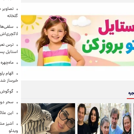
تصاویر ج
گلخانه
سلفی‌های
لاکچری‌اش 
ترس نعیم
استایل پسر
ماه‌چهره
الهام پا
خبرساز شد!
گوگوش در
جره
سحر دول
این علائ
آشپز مشه
ویدئو