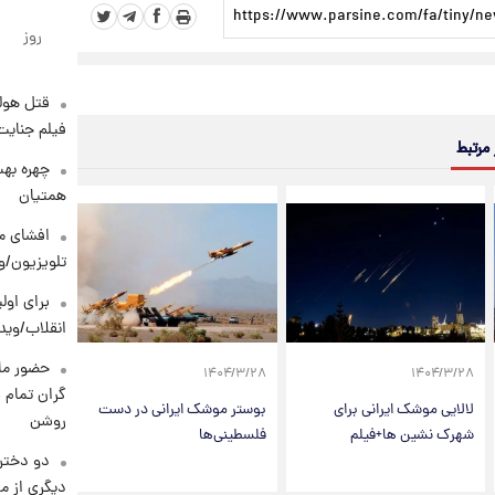
روز
قتل هول
فیلم جنایت
 مرتبط
چهره بهت
همتیان
افشای مح
تلویزیون/و
برای اولی
انقلاب/وید
حضور ماز
۱۴۰۴/۳/۲۸
۱۴۰۴/۳/۲۸
گران تمام ش
لالایی موشک ایرانی برای
بوستر موشک ایرانی در دست
روشن
شهرک نشین ها+فیلم
فلسطینی‌ها
دو دختر 
دیگری از م