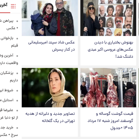
آخری
+ عکس
بازخوانی
بهنوش بختیاری با دیدن
عکس شاد سپند امیرسلیمانی
فیلم
عکس‌های عروسی اکبر عبدی
در کنار پسرش
آخرین وض
دلتنگ شد!
واقعیت دارد
پزشکیان: 
داریم
شروط ایرا
استایل متفاو
علیرضا قر
قیمت گوشت گوساله و
تصاویر جدید و دلبرانه از هدیه
از تو دنیا غ
گوسفند امروز شنبه ۱۷ مرداد
تهرانی در یک گلخانه
خرید جدی
۱۴۰۵ +جدول
سرخ + عکس