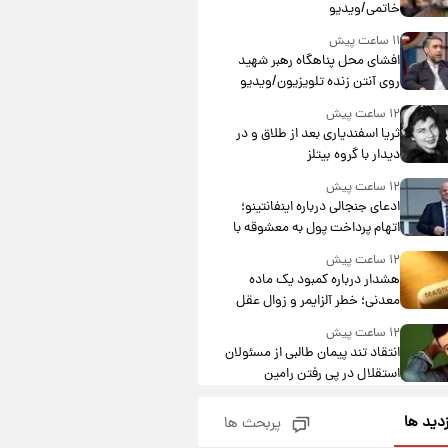
خاتمی/ویدیو
۱۱ ساعت پیش
افشای محل پناهگاه‌ رهبر شهید
روی آنتن زنده تلویزیون/ویدیو
۱۲ ساعت پیش
ثریا اسفندیاری بعد از طلاق و در
دیدار با گروه بیتلز
۱۲ ساعت پیش
ادعای جنجالی درباره اینفانتینو؛
اتهام پرداخت پول به معشوقه با
درآمد یوفا
۱۲ ساعت پیش
هشدار درباره کمبود یک ماده
معدنی؛ خطر آلزایمر و زوال عقل
افزایش می‌یابد؟
۱۲ ساعت پیش
انتقاد تند پیمان طالبی از مسئولان
استقلال در پی رفتن رامین
رضاییان+ عکس
۱۳ ساعت پیش
زدید ها
پربحث ها
قیمت گوشت گوساله و گوسفند
امروز شنبه ۱۷ مرداد ۱۴۰۵ +جدول