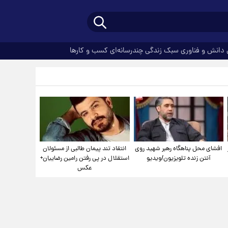
دانش و فناوری
سبک زندگی
چندرسانه‌ای
کسب و کارها
افشای محل پناهگاه‌ رهبر شهید روی
انتقاد تند پیمان طالبی از مسئولان
آنتن زنده تلویزیون/ویدیو
استقلال در پی رفتن رامین رضاییان+
عکس