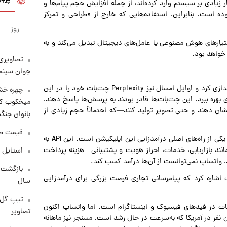
 زیادی بر سیستم وارد کرده‌اند، از جمله افزایش حجم پیام‌ها و
وده است. بنابراین، استفاده‌هایی که خارج از «طراحی و تمرکز
روز
تیارهای هوش مصنوعی یا عامل‌های دیجیتال تبدیل می‌کند و به
تصاویری 
جوان سینما
سال گذشته، OpenAI نسخه‌ای از ChatGPT را در واتساپ راه‌اندازی کرد و اوایل امسال نیز Perplexity چت‌بات خود را در این
چهره خشن
تا از پایگاه کاربری بیش از ۳ میلیارد نفری بهره ببرد. این چت‌بات‌ها قادر بودند به پرسش‌ها پاسخ دهند،
میخکوب کرد
نشان دهند و حتی تصویر تولید کنند—که احتمالاً حجم زیادی از
بانوان جنگ
قیمت طلا امر
اما مشکل بزرگ‌تری برای متا وجود داشت. API تجاری واتساپ یکی از راه‌های اصلی درآمدزایی این اپلیکیشن است. این API به
ند بازاریابی، خدمات، احراز هویت و پشتیبانی—هزینه پرداخت
استایل 
ی سه‌ماهه اول ۲۰۲۵، مارک زاکربرگ اشاره کرد که پیام‌رسانی تجاری فرصت بزرگی برای درآمدزایی
سال
تیپ گل‌گ
ات در فیدهای فیسبوک و اینستاگرام است. اما واتساپ اکنون
تصاویر
لیارد کاربر فعال ماهانه دارد، با بیش از ۱۰۰ میلیون نفر در آمریکا که به‌سرعت در حال رشد است. مسنجر نیز ماهانه