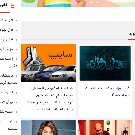
آخری
فال حافظ پنجشنبه
فال قهوه روزانه
جره
فال روزانه وا
بازیگر فی
عکس
پزشکیان: 
تصمیم گرفتن
فال روزانه واقعی پنجشنبه ۱۵
شرایط تازه فروش اقساطی
تصاویر م
مرداد ۱۴۰۵
سایپا اعلام شد؛ شاهین،
جزئیات شر
کوییک، اطلس، سهند و ساینا
با اقساط بلندمدت + جدول
حمله لفظی
غریب‌آباد
نیست