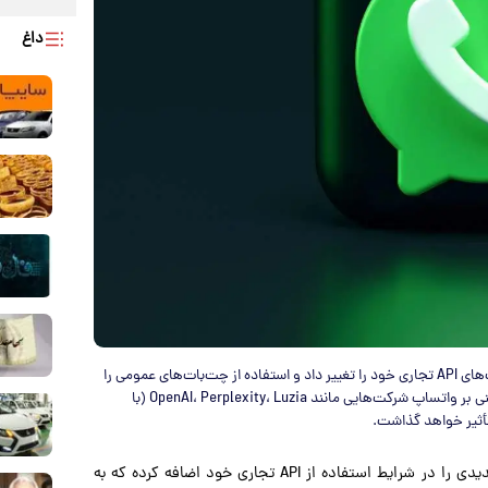
داغ
اپلیکیشن پیام‌رسان واتساپ، متعلق به شرکت متا، این هفته سیاست‌های API تجاری خود را تغییر داد و استفاده از چت‌بات‌های عمومی را
در پلتفرم خود ممنوع اعلام کرد. این تصمیم احتمالاً بر دستیارهای مبتنی بر واتساپ شرکت‌هایی مانند OpenAI، Perplexity، Luzia (با
و به نقل از techcrunch، واتساپ بخش جدیدی را در شرایط استفاده از API تجاری خود اضافه کرده که به