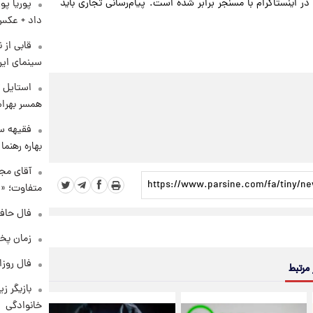
 در اینستاگرام با مسنجر برابر شده است. پیام‌رسانی تجاری باید
پوریا پو
داد + عکس
قابی از 
سینمای ایر
استایل ت
همسر بهرام
فقیهه سل
بهاره رهنما
آقای مجر
متفاوت؛ «غ
فال حافظ چهارش
زمان پخ
فال روزانه و
 مرتبط
بازیگر ز
خانوادگی