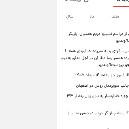
پربحث ها
قیمت دلار در بازار آزاد امروز
چهارشنبه ۱۴ مرداد ۱۴۰۵/ نرخ‌ها
ثابت ماند؟ +جدول
هفته
ماه
سال
۱۹ ساعت پیش
علی مطهری: اجرای کامل
تفاهم‌نامه اسلام‌آباد، پیروزی
از مراسم تشییع مریم همتیان، بازیگر
بزرگ‌تری برای ایران است
۱۹ ساعت پیش
/ویدیو
واکنش تند تاکر کارلسون به حمله
آمریکا به مدرسه میناب؛ «باید
 و انرژی زنانه سپیده خداوردی همه را
سیلی محکمی به صورت ترامپ زد»
؛ همسر رضا عطاران در اجل معلق به تیم
۲۰ ساعت پیش
قیمت طلا و سکه امروز چهارشنبه
جو پیوست!/ویدیو
۱۴ مرداد ۱۴۰۵/کاهش قیمت طلا
وز چهارشنبه ۱۴ مرداد ۱۴۰۵
و سکه
جالب سوپرمدل روس در اصفهان
بازگشت چهره خاطره‌ساز به تلویزیون بعد از ۳۳
لی خانم بازیگر جوان در جشن نفس |