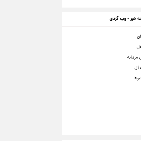
 خبر - وب گردی
ان
آل
مردانه
 آل
برها