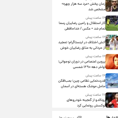
مشارکت چند درصد است؟
زمان پخش «مرد سه هزار چهره»
مشخص شد
۱۶ ساعت پیش
کار استقلال و رامین رضاییان رسما
تمام شد + عکس / خداحافظی
صمیمانه آبی ها با رامین!
۱۶ ساعت پیش
آتش اختلاف در اینستاگرام؛ تمجید
از حردانی به مذاق رضاییان خوش
نیامد+عکس
۱۶ ساعت پیش
پروین اعتصامی در دوران نوجوانی؛
اواخر دهه ۱۲۹۰ شمسی
۱۶ ساعت پیش
قدرت‌نمایی نظامی چین؛ بمب‌افکن
حامل موشک هسته‌ای در آسمان
ظاهر شد
۱۷ ساعت پیش
رونالدو از گنجینه خودروهای
لوکسش رونمایی کرد
۱۹ ساعت پیش
زدید ها