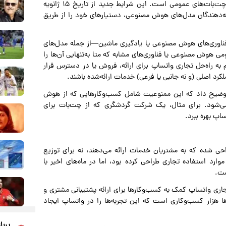
«ارائه‌دهندگان هوش مصنوعی» اختصاص دارد و تمرکز آن بر چت‌بات‌های عمومی است. این شرایط جدید از تاریخ ۱۵ ژانویه
ارائه‌دهندگان مدل‌های هوش مصنوعی، دستیارهای خود را از طریق
 فناوری‌های هوش مصنوعی یا یادگیری ماشین—از جمله مدل‌های
 هوش مصنوعی یا فناوری‌های مشابه که متا به‌تنهایی آن‌ها را
به راه‌حل تجاری واتساپ برای ارائه، فروش یا در دسترس قرار
لکرد اصلی (و نه جانبی یا فرعی) خدمات ارائه‌شده باشند.
گفت‌وگو با TechCrunch تأیید کرد و توضیح داد که این ممنوعیت شامل کسب‌وکارهایی که از هوش
می‌شود. برای مثال، یک شرکت گردشگری که از چت‌بات برای
وکارهایی طراحی شده که به مشتریان خدمات ارائه می‌دهند، نه برای توزیع
ومی. این شرکت گفت که اگرچه API را برای موارد استفاده تجاری طراحی کرده بود، اما در ماه‌های اخیر با
ست.
وی متا در گفت‌وگو با TechCrunch گفت: «هدف API تجاری واتساپ کمک به کسب‌وکارها برای ارائه پشتیبانی مشتری و
‌ها هزار کسب‌وکاری است که این تجربه‌ها را در واتساپ ایجاد
پربا