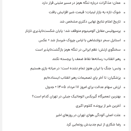
عمان: مذاکرات درباره تنگه هرمز در مسیر مثبتی قرار دارد
شوک تازه به بازار لبنیات؛ قیمت شیر افزایش یافت
تاریخ اعلام نتایج نهایی دکتری مشخص شد
پرسپولیس مقابل آلومینیوم متوقف شد؛ پایان شکست‌ناپذیری تارتار
استایل سحر دولتشاهی با لباس چروک خبرساز شد + عکس
سخنگوی ارتش: نظم ایرانی در تنگه هرمز بازگشت‌ناپذیر است
رهبر انقلاب: رسانه‌ها نقاط ضعف را برجسته نکنند
ونس: جنگ با ایران هنوز تمام نشده است؛ در میانه بازی هستیم
پزشکیان: تا آخر پای تصمیمات رهبر انقلاب ایستاده‌ایم
ارزش سهام عدالت برای امروز ۱۷ مرداد ۱۴۰۵ + جدول
بهترین تعمیرگاه گیربکس اتوماتیک جیلی در تهران کدام است؟
آخرین خبر از پرونده کلثوم اکبری
علت اصلی آلودگی هوای تهران در روزهای اخیر
رضا شکاری از تیم جدیدش رونمایی کرد