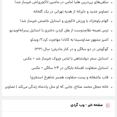
سلفی‌های پی‌درپی هلیا امامی در ماشین لاکچری‌اش خبرساز شد!
۲۱ ساعت پیش
تصاویر جدید و دلبرانه از هدیه تهرانی در یک گلخانه
افشای محل پناهگاه‌ رهبر شهید روی آنتن زنده
تلویزیون/ویدیو
الهام پاوه‌نژاد با ورزش لاکچری و استایل خاصش خبرساز شد!
ترس نعیمه نظام‌دوست از بغل کردن دختری با استایل پسرانه/ویدیو
۲۲ ساعت پیش
ثریا اسفندیاری بعد از طلاق و در دیدار با گروه
آشپز مشهور صداوسیما به کانادا مهاجرت کرد؟/ ویدئو
بیتلز
گوگوش در دو سالگی و در کنار مادرش؛ سال ۱۳۳۱
استایل سحر دولتشاهی با لباس چروک خبرساز شد + عکس
استایل متفاوت افسانه بایگان در ۶۴ سالگی + عکس
قاب عاشقانه و پست متفاوت همسر شاهرخ استخری!
خانه مجلل محمد صلاح، جایی که او مثل پادشاه زندگی می‌کند | تصاویر
صفحه خبر - وب گردی