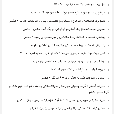
فال روزانه واقعی یکشنبه ۱۸ مرداد ۱۴۰۵
عراقچی: به توافق درباره مسیر موقت با عمان نزدیک شده‌ایم
تصویری عاشقانه از شاهرخ استخری و همسرش پس از شایعات جدایی + عکس
تصویر دیده‌نشده از بیتا فرهی و گوگوش در یک قاب خاص + عکس
پیراهن شماره ۱۰ استقلال به جانشین رامین رضاییان رسید + عکس
بازخوانی آهنگ معروف محمد نوری توسط غزل شاکری + فیلم
آخرین وضعیت قیمت برنج و حبوبات؛ کاهش قیمت‌ها واقعیت دارد؟
پزشکیان: در بهترین زمان برای دستیابی به توافق قرار داریم
شروط ایران برای بازگشایی تنگه هرمز اعلام شد
استایل متفاوت افسانه بایگان در ۶۴ سالگی + عکس
علیرضا قربانی «گل‌های باران خورده» را خواند/ رفتی و بعد از تو دنیا غرق شد در
گریه‌هایم + فیلم
خرید جدید پرسپولیس رسمی شد؛ هافبک تازه‌وارد با لباس سرخ + عکس
جشن تولد ۴۳ سالگی لیلا اوتادی با یک سورپرایز ویژه + فیلم