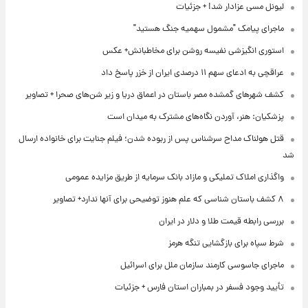
لیونل مسی عزادار شد! + جزئیات
ماجرای پیامک "مشمول سهمیه جنگ هستید"
استوری انگیزشی نفیسه روشن برای مخاطبانش+ عکس
عراقچی به ادعای سهم ۱۱ درصدی ایران از خزر پاسخ داد
کشف شهرهای گمشده مصر باستان در اعماق دریا و زیر شن‌های صحرا + تصاویر
پزشکیان: هنر، آوردن نگاه‌های مشترک به میدان است
قتل هولناک مداح سرشناس پس از ربوده شدن؛ فیلم جنایت برای خانواده ارسال
شد
واگذاری املاک تملیکی و مازاد بانک سرمایه از طریق مزایده عمومی
۸ کشف باستان شناسی که علم هنوز توضیحی برای آنها ندارد+ تصاویر
بررسی رابطه قیمت طلا و دلار در ایران
شرط سپاه برای بازگشایی تنگه هرمز
ماجرای جاسوسی کارمند سازمان ملل برای اسرائیل
تأیید وجود فسفر در بمباران استان فارس + جزئیات