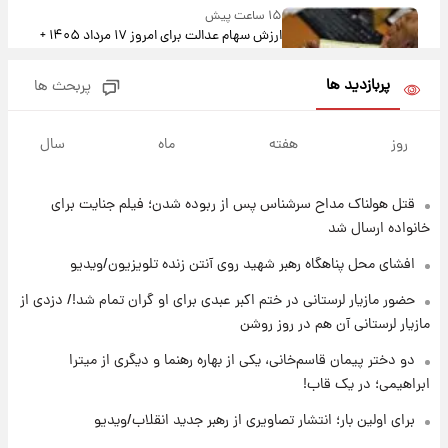
۱۵ ساعت پیش
ارزش سهام عدالت برای امروز ۱۷ مرداد ۱۴۰۵ +
جدول
پربازدید ها
پربحث ها
۱۶ ساعت پیش
لیونل مسی عزادار شد! + جزئیات
روز
هفته
ماه
سال
قتل هولناک مداح سرشناس پس از ربوده شدن؛ فیلم جنایت برای
۱۹ ساعت پیش
لحظه برخورد رعد و برق به ساختمان مرکز تجارت
خانواده ارسال شد
جهانی در آمریکا + فیلم
افشای محل پناهگاه‌ رهبر شهید روی آنتن زنده تلویزیون/ویدیو
۱۹ ساعت پیش
حضور مازیار لرستانی در ختم اکبر عبدی برای او گران تمام شد!/ دزدی از
برای اولین بار؛ انتشار تصاویری از رهبر جدید
مازیار لرستانی آن هم در روز روشن
انقلاب/ویدیو
دو دختر پیمان قاسم‌خانی، یکی از بهاره رهنما و دیگری از میترا
ابراهیمی؛ در یک قاب!
۱۹ ساعت پیش
تصاویر عمامه بستن به شیوه خاتمی/ویدیو
برای اولین بار؛ انتشار تصاویری از رهبر جدید انقلاب/ویدیو