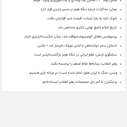
جشن تولد ۴۳ سالگی لیلا اوتادی با یک سورپرایز ویژه + فیلم
عمان: مذاکرات درباره تنگه هرمز در مسیر مثبتی قرار دارد
شوک تازه به بازار لبنیات؛ قیمت شیر افزایش یافت
تاریخ اعلام نتایج نهایی دکتری مشخص شد
پرسپولیس مقابل آلومینیوم متوقف شد؛ پایان شکست‌ناپذیری تارتار
استایل سحر دولتشاهی با لباس چروک خبرساز شد + عکس
سخنگوی ارتش: نظم ایرانی در تنگه هرمز بازگشت‌ناپذیر است
رهبر انقلاب: رسانه‌ها نقاط ضعف را برجسته نکنند
ونس: جنگ با ایران هنوز تمام نشده است؛ در میانه بازی هستیم
پزشکیان: تا آخر پای تصمیمات رهبر انقلاب ایستاده‌ایم