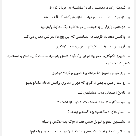
قیمت ارزهای دیجیتال امروز یکشنبه ۱۸ مرداد ۱۴۰۵
بنزین در انتظار تصمیم نهایی؛ افزایش کالابرگ قطعی شد
دورهمی بازیگران و هنرمندان در حاشیه یک نمایش/ویدیو
واکنش معنادار ظریف به سیاستی که این روزها اسرائیل دنبال می کند
فوری: ربیعی رفت، نکونام سرمربی جدید تراکتور
شیوع «کم‌کاری اجباری» در ایران/ افراد شاغل باید به ساعات کاری کمتر و دستمزد
کمتر رضایت دهند
بازار خودرو امروز ۱۸ مرداد چه تغییری کرد؟ +جدول
روایت رامین پرچمی از کاری که مهران مدیری برایش انجام داد/ویدیو
تاریخ احتمالی دربی مشخص شد
خواستگار ۵۰ساله شاهدخت لئونور بازداشت شد
انسان‌های «سگ‌سر» چه کسانی بودند؟
نخستین تصویر لیونل مسی بعد از مرگ پدر+عکس و فیلم
سلفی دیدنی نیوشا ضیغمی و دخترش؛ بهترین حال جهان را دارم!