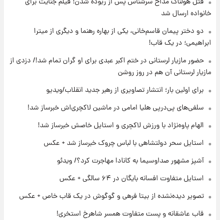
قتل هولناک مداح سرشناس پس از ربوده شدن؛ فیلم جنایت برای
۱۷ ساعت پیش
ارزش سهام عدالت برای امروز ۱۷ مرداد ۱۴۰۵ +
خانواده ارسال شد
جدول
دو دختر پیمان قاسم‌خانی، یکی از بهاره رهنما و دیگری از میترا
ابراهیمی؛ در یک قاب!
۱۸ ساعت پیش
لیونل مسی عزادار شد! + جزئیات
حضور مازیار لرستانی در ختم اکبر عبدی برای او گران تمام شد!/ دزدی از
مازیار لرستانی آن هم در روز روشن
برای اولین بار؛ انتشار تصاویری از رهبر جدید انقلاب/ویدیو
۲۱ ساعت پیش
لحظه برخورد رعد و برق به ساختمان مرکز تجارت
سلفی‌های پی‌درپی هلیا امامی در ماشین لاکچری‌اش خبرساز شد!
جهانی در آمریکا + فیلم
الهام پاوه‌نژاد با ورزش لاکچری و استایل خاصش خبرساز شد!
۲۱ ساعت پیش
استایل سحر دولتشاهی با لباس چروک خبرساز شد + عکس
برای اولین بار؛ انتشار تصاویری از رهبر جدید
انقلاب/ویدیو
آشپز مشهور صداوسیما به کانادا مهاجرت کرد؟/ ویدئو
استایل متفاوت افسانه بایگان در ۶۴ سالگی + عکس
۲۲ ساعت پیش
تصاویر عمامه بستن به شیوه خاتمی/ویدیو
تصویر دیده‌نشده از بیتا فرهی و گوگوش در یک قاب خاص + عکس
قاب عاشقانه و پست متفاوت همسر شاهرخ استخری!