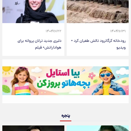
۱۴۰۴/۶/۲۲
۱۴۰۴/۶/۳۱
رودخانه کرگانرود تالش طغیان کرد +
دلبری جدید ترلان پروانه برای
ویدیو
هوادارانش+ فیلم
پنجره