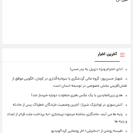
آخرین اخبار
ادای احترام ویژه دی‌پل به پدر مسی!
شهباز حسن‌پور: گروه مالی گردشگری با سرمایه‌گذاری در کرمان، الگویی موفق از
نقش‌آفرینی بخش خصوصی در توسعه استان است
هدی زین‌العابدین با یک عکس هنری متفاوت دوباره خبرساز شد!
آتش‌سوزی در لوناپارک شیراز؛ آخرین وضعیت خزندگان خطرناک پس از حادثه
رتبه ها می آیند، ماندگاری ساخته میشود؛پیشتازی «به پرداخت ملت فراتر از اعداد
و رتبه ها
نفیسه روشن از «دخترش» انار رونمایی کرد!/ویدیو