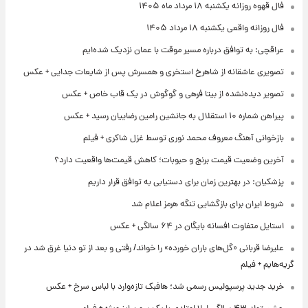
فال قهوه روزانه یکشنبه ۱۸ مرداد ماه ۱۴۰۵
فال روزانه واقعی یکشنبه ۱۸ مرداد ۱۴۰۵
عراقچی: به توافق درباره مسیر موقت با عمان نزدیک شده‌ایم
تصویری عاشقانه از شاهرخ استخری و همسرش پس از شایعات جدایی + عکس
تصویر دیده‌نشده از بیتا فرهی و گوگوش در یک قاب خاص + عکس
پیراهن شماره ۱۰ استقلال به جانشین رامین رضاییان رسید + عکس
بازخوانی آهنگ معروف محمد نوری توسط غزل شاکری + فیلم
آخرین وضعیت قیمت برنج و حبوبات؛ کاهش قیمت‌ها واقعیت دارد؟
پزشکیان: در بهترین زمان برای دستیابی به توافق قرار داریم
شروط ایران برای بازگشایی تنگه هرمز اعلام شد
استایل متفاوت افسانه بایگان در ۶۴ سالگی + عکس
علیرضا قربانی «گل‌های باران خورده» را خواند/ رفتی و بعد از تو دنیا غرق شد در
گریه‌هایم + فیلم
خرید جدید پرسپولیس رسمی شد؛ هافبک تازه‌وارد با لباس سرخ + عکس