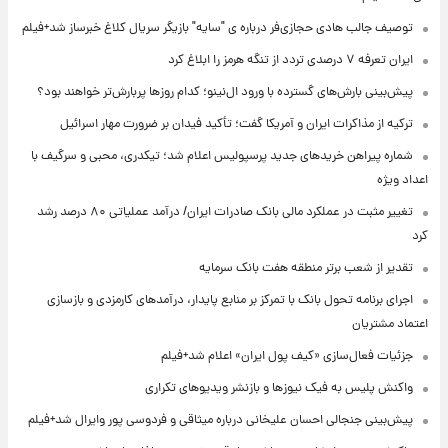
توصیف جالب هادی حجازی‌فر درباره ی "سایه" بازیگر سریال کلاغ خبرساز شد+فیلم
ایران تعرفه ۷ درصدی تردد از تنگه هرمز را ابلاغ کرد
پیش‌بینی بارش‌های گسترده با ورود ال‌نینو؛ کدام روزها پربارش‌تر خواهند بود؟
ترکیه از مذاکرات ایران و آمریکا گفت؛ تأکید فیدان بر ضرورت مهار اسرائیل
شماره پیراهن خریدهای جدید پرسپولیس اعلام شد؛ تیکدری، محبی و سرگیف با
اعداد ویژه
تغییر مثبت در عملکرد مالی بانک صادرات ایران/ درآمد عملیاتی ۸۰ درصد رشد
کرد
تقدیر از شعب برتر منطقه هفت بانک سرمایه
اجرای برنامه تحول بانک با تمرکز بر منابع پایدار، درآمدهای کارمزدی و بازسازی
اعتماد مشتریان
جزئیات فعال‌سازی «کیف پول ایران» اعلام شد+فیلم
واکنش پلیس به فیک نیوزها و بازنشر ویدیوهای تکراری
پیش‌بینی جنجالی احسان علیخانی درباره میثاقی و فردوسی پور وایرال شد+فیلم