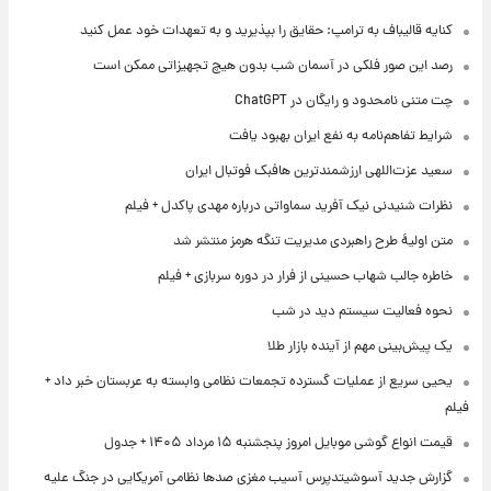
کنایه قالیباف به ترامپ: حقایق را بپذیرید و به تعهدات خود عمل کنید
رصد این صور فلکی در آسمان شب بدون هیچ تجهیزاتی ممکن است
چت متنی نامحدود و رایگان در ChatGPT
شرایط تفاهم‌نامه به نفع ایران بهبود یافت
سعید عزت‌اللهی ارزشمندترین هافبک فوتبال ایران
نظرات شنیدنی نیک آفرید سماواتی درباره مهدی پاکدل + فیلم
متن اولیۀ طرح راهبردی مدیریت تنگه هرمز منتشر شد
خاطره جالب شهاب حسینی از فرار در دوره سربازی + فیلم
نحوه فعالیت سیستم دید در شب
یک پیش‌بینی مهم از آینده بازار طلا
یحیی سریع از عملیات گسترده تجمعات نظامی وابسته به عربستان خبر داد +
فیلم
قیمت انواع گوشی موبایل امروز پنجشنبه ۱۵ مرداد ۱۴۰۵ + جدول
گزارش جدید آسوشیتدپرس آسیب مغزی صدها نظامی آمریکایی در جنگ علیه