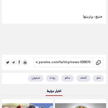
منبع:
برترینها
مغز
کشف
سالم
روده
میلیون
اخبار مرتبط