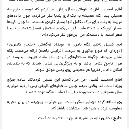
آقای اسمیت افزود: «وقتی خیال‌پردازی می‌کردم که دوست دارم چه
فسیلی پیدا کنم همیشه به یک لارو بندپا فکر می‌کردم، چون داده‌های
مربوط به رشد برای درک تکامل آنها بسیار کلیدی هستند. اما چون لاروها
بسیار کوچک و شکننده‌اند، فکر می‌کردم احتمال فسیل‌شدنشان تقریبا
صفر است. یا دست‌کم من این‌طور فکر می‌کردم!».
این فسیل نه‌تنها نگاه نادری به رویداد فرگشتی «انفجار کامبرین»
(دوره‌ای که تنوع جانوری به سرعت افزایش یافت) ارائه می‌دهد، بلکه
نشان می‌دهد چگونه ساختارهای کلیدی مغز مانند «پروتوسربروم» در
طول تاریخ تکامل یافته و به ویژگی‌هایی تبدیل شدند که به بندپایان
امکان داد در تقریبا هر محیطی روی زمین موفق شوند.
آقای اسمیت گفت: «من می‌دانستم این فسیل کرم‌مانند ساده چیزی
ویژه است، اما وقتی دیدم چنین ساختارهای ظریفی پس از نیم میلیارد
سال همچنان دست‌نخورده باقی مانده‌اند، شگفت‌زده شدم.»
وی اضافه کرد: «چطور ممکن است این جزئیات پیچیده در برابر تجزیه
مقاومت کرده و هنوز قابل مشاهده باشند؟».
نتایج تحقیق تازه در نشریه «نیچر» منتشر شده است.