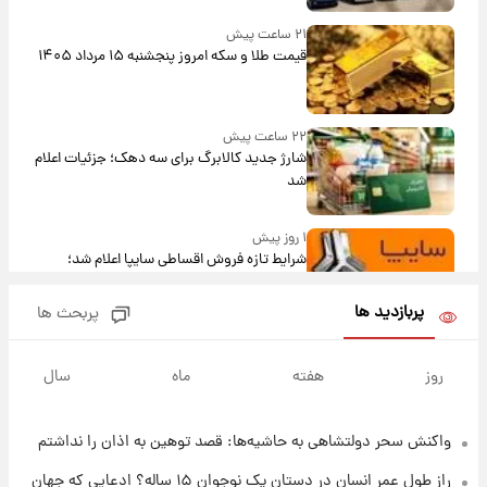
۲۱ ساعت پیش
قیمت طلا و سکه امروز پنجشنبه ۱۵ مرداد ۱۴۰۵
۲۲ ساعت پیش
شارژ جدید کالابرگ برای سه دهک؛ جزئیات اعلام
شد
۱ روز پیش
شرایط تازه فروش اقساطی سایپا اعلام شد؛
شاهین، کوییک، اطلس، سهند و ساینا با اقساط
بلندمدت + جدول
پربازدید ها
پربحث ها
۱ روز پیش
سیگنال‌های جدید برای بازار طلا؛ پیش‌بینی
روز
هفته
ماه
سال
قیمت سکه و طلا فردا
واکنش سحر دولتشاهی به حاشیه‌ها: قصد توهین به اذان را نداشتم
۱ روز پیش
فال حافظ پنجشنبه ۱۵ مرداد ماه ۱۴۰۵
راز طول عمر انسان در دستان یک نوجوان ۱۵ ساله؟ ادعایی که جهان