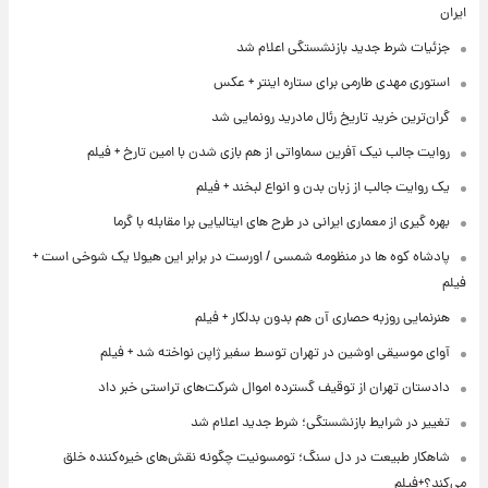
ایران
جزئیات شرط جدید بازنشستگی اعلام شد
استوری مهدی طارمی برای ستاره اینتر + عکس
گران‌ترین خرید تاریخ رئال مادرید رونمایی شد
روایت جالب نیک آفرین سماواتی از هم بازی شدن با امین تارخ + فیلم
یک روایت جالب از زبان بدن و انواع لبخند + فیلم
بهره گیری از معماری ایرانی در طرح های ایتالیایی برا مقابله با گرما
پادشاه کوه ها در منظومه شمسی / اورست در برابر این هیولا یک شوخی است +
فیلم
هنرنمایی روزبه حصاری آن هم بدون بدلکار + فیلم
آوای موسیقی اوشین در تهران توسط سفیر ژاپن نواخته شد + فیلم
دادستان تهران از توقیف گسترده اموال شرکت‌های تراستی خبر داد
تغییر در شرایط بازنشستگی؛ شرط جدید اعلام شد
شاهکار طبیعت در دل سنگ؛ تومسونیت چگونه نقش‌های خیره‌کننده خلق
می‌کند؟+فیلم