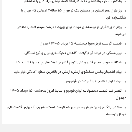
واکنش سحر دولتشاهی به حاشیه‌ها: قصد توهین به اذان را نداشتم
راز طول عمر انسان در دستان یک نوجوان ۱۵ ساله؟ ادعایی که جهان را
شگفت‌زده کرد
روایت پزشکیان از برنامه‌های دولت برای بهبود معیشت مردم امشب منتشر
می‌شود
قیمت گوشت قرمز امروز پنجشنبه ۱۵ مرداد ۱۴۰۵ +جدول
بازار مسکن در مرداد آرام گرفت؛ کاهش تحرک خریداران و فروشندگان
شکاف نجومی میان فقیر و غنی؛ تورم فشار بر دهک‌های پایین را تشدید کرد
پیام اطمینان‌بخش سخنگوی ارتش: ارتش در بالاترین سطح آمادگی قرار دارد
عرضه اولیه «احیا۱» ۱۹ مرداد در فرابورس
تغییر تند قیمت محصولات ایران‌خودرو و سایپا امروز پنجشنبه ۱۵ مرداد ۱۴۰۵
+جدول
هشدار بانک جهانی؛ هوش مصنوعی هم فرصت است، هم ریسک برای اقتصادهای
درحال توسعه