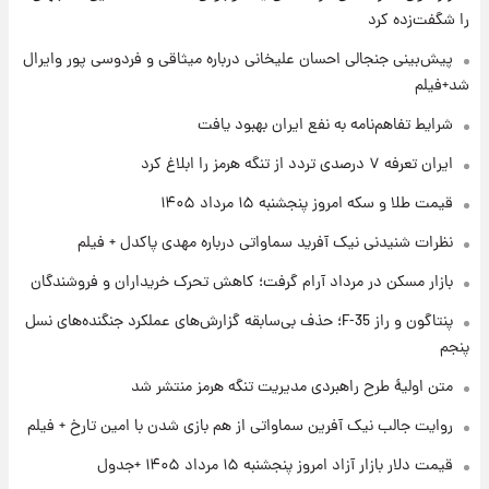
را شگفت‌زده کرد
۱ روز پیش
پیش‌بینی جنجالی احسان علیخانی درباره میثاقی و فردوسی پور وایرال
فال قهوه روزانه پنجشنبه ۱۵ مرداد ماه ۱۴۰۵
شد+فیلم
شرایط تفاهم‌نامه به نفع ایران بهبود یافت
۱ روز پیش
ایران تعرفه ۷ درصدی تردد از تنگه هرمز را ابلاغ کرد
فال روزانه واقعی پنجشنبه ۱۵ مرداد ۱۴۰۵
قیمت طلا و سکه امروز پنجشنبه ۱۵ مرداد ۱۴۰۵
نظرات شنیدنی نیک آفرید سماواتی درباره مهدی پاکدل + فیلم
۱ روز پیش
بازار مسکن در مرداد آرام گرفت؛ کاهش تحرک خریداران و فروشندگان
ارزش سهام عدالت برای امروز چهارشنبه ۱۴ مرداد
+ جدول
پنتاگون و راز F-35؛ حذف بی‌سابقه گزارش‌های عملکرد جنگنده‌های نسل
پنجم
۱ روز پیش
آغاز طرح جدید فروش مشارکت در تولید سایپا؛
متن اولیۀ طرح راهبردی مدیریت تنگه هرمز منتشر شد
نام خودرو، مبلغ پیش پرداخت و زمان تحویل |
روایت جالب نیک آفرین سماواتی از هم بازی شدن با امین تارخ + فیلم
سود مشارکت چند درصد است؟
قیمت دلار بازار آزاد امروز پنجشنبه ۱۵ مرداد ۱۴۰۵ +جدول