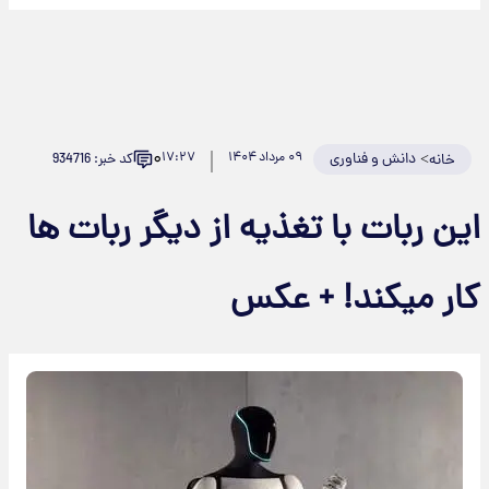
۰
>
دانش و فناوری
۰۹ مرداد ۱۴۰۴
۱۷:۲۷
کد خبر: 934716
خانه
این ربات با تغذیه از دیگر ربات ها
کار میکند! + عکس