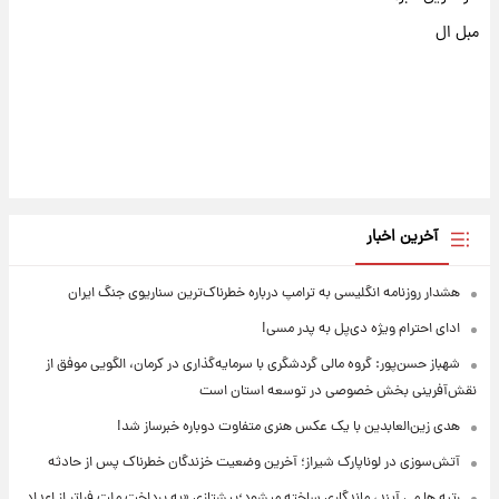
مبل ال
آخرین اخبار
هشدار روزنامه انگلیسی به ترامپ درباره خطرناک‌ترین سناریوی جنگ ایران
ادای احترام ویژه دی‌پل به پدر مسی!
شهباز حسن‌پور: گروه مالی گردشگری با سرمایه‌گذاری در کرمان، الگویی موفق از
نقش‌آفرینی بخش خصوصی در توسعه استان است
هدی زین‌العابدین با یک عکس هنری متفاوت دوباره خبرساز شد!
آتش‌سوزی در لوناپارک شیراز؛ آخرین وضعیت خزندگان خطرناک پس از حادثه
رتبه ها می آیند، ماندگاری ساخته میشود؛پیشتازی «به پرداخت ملت فراتر از اعداد