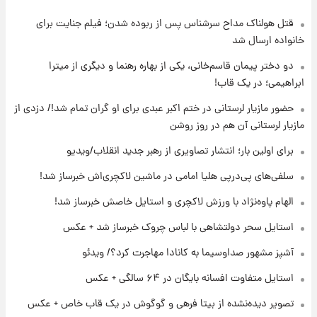
قتل هولناک مداح سرشناس پس از ربوده شدن؛ فیلم جنایت برای
۱۷ ساعت پیش
ارزش سهام عدالت برای امروز ۱۷ مرداد ۱۴۰۵ +
خانواده ارسال شد
جدول
دو دختر پیمان قاسم‌خانی، یکی از بهاره رهنما و دیگری از میترا
ابراهیمی؛ در یک قاب!
۱۸ ساعت پیش
لیونل مسی عزادار شد! + جزئیات
حضور مازیار لرستانی در ختم اکبر عبدی برای او گران تمام شد!/ دزدی از
مازیار لرستانی آن هم در روز روشن
برای اولین بار؛ انتشار تصاویری از رهبر جدید انقلاب/ویدیو
۲۱ ساعت پیش
لحظه برخورد رعد و برق به ساختمان مرکز تجارت
سلفی‌های پی‌درپی هلیا امامی در ماشین لاکچری‌اش خبرساز شد!
جهانی در آمریکا + فیلم
الهام پاوه‌نژاد با ورزش لاکچری و استایل خاصش خبرساز شد!
۲۱ ساعت پیش
استایل سحر دولتشاهی با لباس چروک خبرساز شد + عکس
برای اولین بار؛ انتشار تصاویری از رهبر جدید
انقلاب/ویدیو
آشپز مشهور صداوسیما به کانادا مهاجرت کرد؟/ ویدئو
استایل متفاوت افسانه بایگان در ۶۴ سالگی + عکس
۲۲ ساعت پیش
تصاویر عمامه بستن به شیوه خاتمی/ویدیو
تصویر دیده‌نشده از بیتا فرهی و گوگوش در یک قاب خاص + عکس