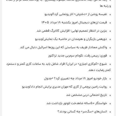
و رتبه ها
نفیسه روشن از «دخترش» انار رونمایی کرد!/ویدیو
قیمت ارزهای دیجیتال امروز یکشنبه ۱۸ مرداد ۱۴۰۵
بنزین در انتظار تصمیم نهایی؛ افزایش کالابرگ قطعی شد
دورهمی بازیگران و هنرمندان در حاشیه یک نمایش/ویدیو
واکنش معنادار ظریف به سیاستی که این روزها اسرائیل دنبال می کند
فوری: ربیعی رفت، نکونام سرمربی جدید تراکتور
شیوع «کم‌کاری اجباری» در ایران/ افراد شاغل باید به ساعات کاری کمتر و دستمزد
کمتر رضایت دهند
بازار خودرو امروز ۱۸ مرداد چه تغییری کرد؟ +جدول
روایت رامین پرچمی از کاری که مهران مدیری برایش انجام داد/ویدیو
تاریخ احتمالی دربی مشخص شد
خواستگار ۵۰ساله شاهدخت لئونور بازداشت شد
انسان‌های «سگ‌سر» چه کسانی بودند؟