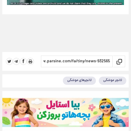
لانچر موشکی
لانچرهای موشکی