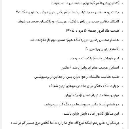
کدام ورزش‌ها در گرما برای سالمندان مناسب‌ترند؟
پشت پرده عکس جدید ترامپ؛ مقام آمریکایی درباره وضعیت او چه گفت؟
ائتلاف دفاعی جدید در ریاض؛ ترکیه، عربستان و پاکستان متحد می‌شوند
قیمت طلا امروز جمعه ۱۶ مرداد ۱۴۰۵
هشدار محسن رضایی درباره تنگه هرمز؛ مسیر دوم باز نخواهد شد
۶ منبع پنهان ویتامین C
این خوراکی ها مغز را نجات می‌دهند
استایل عجیب صابر ابر وایرال شد + عکس
طلب حلالیت عالیشاه از هواداران پس از جدایی از پرسپولیس
چهار ماسک خانگی برای داشتن موهای نرم و شفاف
بهترین مقاصد دریاچه‌های نزدیک تهران
در ششم اوت؛ وقتی هیروشیما در دیگ قیر می‌جوشید
این مناطق کشور آماده بارش باران باشند
پزشکیان: علی رغم اینکه نیروگاه های ما را زدند اما قطعی برق بسیار کم تر شده