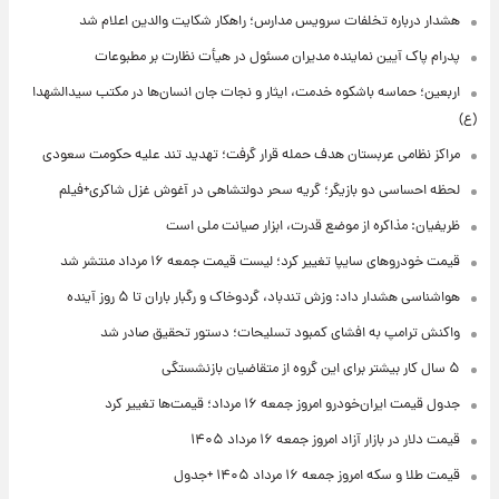
هشدار درباره تخلفات سرویس مدارس؛ راهکار شکایت والدین اعلام شد
پدرام پاک آیین نماینده مدیران مسئول در هیأت نظارت بر مطبوعات
اربعین؛ حماسه باشکوه خدمت، ایثار و نجات جان انسان‌ها در مکتب سیدالشهدا
(ع)
مراکز نظامی عربستان هدف حمله قرار گرفت؛ تهدید تند علیه حکومت سعودی
لحظه احساسی دو بازیگر؛ گریه سحر دولتشاهی در آغوش غزل شاکری+فیلم
ظریفیان: مذاکره از موضع قدرت، ابزار صیانت ملی است
قیمت خودروهای سایپا تغییر کرد؛ لیست قیمت جمعه ۱۶ مرداد منتشر شد
هواشناسی هشدار داد: وزش تندباد، گردوخاک و رگبار باران تا ۵ روز آینده
واکنش ترامپ به افشای کمبود تسلیحات؛ دستور تحقیق صادر شد
۵ سال کار بیشتر برای این گروه از متقاضیان بازنشستگی
جدول قیمت ایران‌خودرو امروز جمعه ۱۶ مرداد؛ قیمت‌ها تغییر کرد
قیمت دلار در بازار آزاد امروز جمعه ۱۶ مرداد ۱۴۰۵
قیمت طلا و سکه امروز جمعه ۱۶ مرداد ۱۴۰۵ +جدول