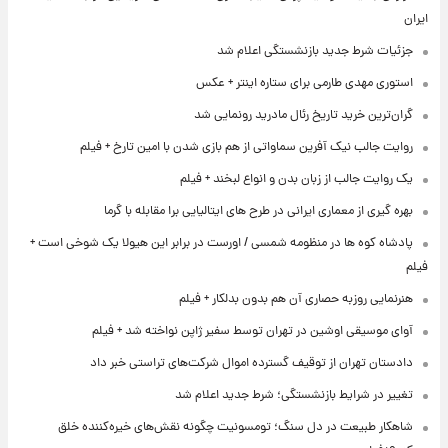
ایران
جزئیات شرط جدید بازنشستگی اعلام شد
استوری مهدی طارمی برای ستاره اینتر + عکس
گران‌ترین خرید تاریخ رئال مادرید رونمایی شد
روایت جالب نیک آفرین سماواتی از هم بازی شدن با امین تارخ + فیلم
یک روایت جالب از زبان بدن و انواع لبخند + فیلم
بهره گیری از معماری ایرانی در طرح های ایتالیایی برا مقابله با گرما
پادشاه کوه ها در منظومه شمسی / اورست در برابر این هیولا یک شوخی است +
فیلم
هنرنمایی روزبه حصاری آن هم بدون بدلکار + فیلم
آوای موسیقی اوشین در تهران توسط سفیر ژاپن نواخته شد + فیلم
دادستان تهران از توقیف گسترده اموال شرکت‌های تراستی خبر داد
تغییر در شرایط بازنشستگی؛ شرط جدید اعلام شد
شاهکار طبیعت در دل سنگ؛ تومسونیت چگونه نقش‌های خیره‌کننده خلق