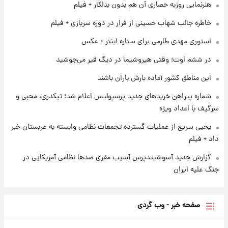
هنرنمایی روزبه حصاری آن هم بدون بدلکار + فیلم
۱ روز پیش
شرایط تازه فروش اقساطی سایپا اعلام شد؛
خاطره جالب شهاب حسینی از فرار در دوره سربازی + فیلم
شاهین، کوییک، اطلس، سهند و ساینا با اقساط
بلندمدت + جدول
استوری مهدی طارمی برای ستاره اینتر + عکس
۱ روز پیش
در ششم اوت؛ وقتی هیروشیما در دیگ قیر می‌جوشید
سیگنال‌های جدید برای بازار طلا؛ پیش‌بینی
قیمت سکه و طلا فردا
این مناطق کشور آماده بارش باران باشند
شماره پیراهن خریدهای جدید پرسپولیس اعلام شد؛ تیکدری، محبی و
سرگیف با اعداد ویژه
یحیی سریع از عملیات گسترده تجمعات نظامی وابسته به عربستان خبر
داد + فیلم
گزارش جدید آسوشیتدپرس آسیب مغزی صدها نظامی آمریکایی در
جنگ علیه ایران
صفحه خبر - وب گردی