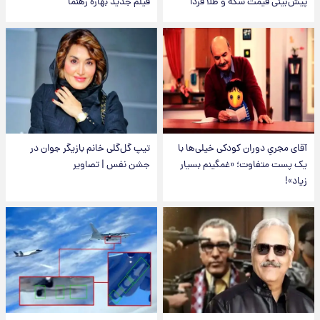
پیش‌بینی قیمت سکه و طلا فردا
فیلم جدید بهاره رهنما
آقای مجریِ دوران کودکی خیلی‌ها با
تیپ گل‌گلی خانم بازیگر جوان در
یک پست متفاوت؛ «غمگینم بسیار
جشن نفس | تصاویر
زیاد»!