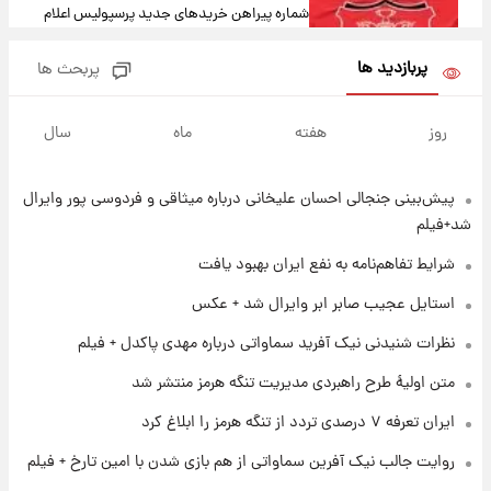
شماره پیراهن خریدهای جدید پرسپولیس اعلام
شد؛ تیکدری، محبی و سرگیف با اعداد ویژه
پربازدید ها
پربحث ها
۱ روز پیش
جزئیات فعال‌سازی «کیف پول ایران» اعلام
روز
هفته
ماه
سال
شد+فیلم
پیش‌بینی جنجالی احسان علیخانی درباره میثاقی و فردوسی پور وایرال
۱ روز پیش
تغییر تند قیمت محصولات ایران‌خودرو و سایپا
شد+فیلم
امروز پنجشنبه ۱۵ مرداد ۱۴۰۵ +جدول
شرایط تفاهم‌نامه به نفع ایران بهبود یافت
۱ روز پیش
استایل عجیب صابر ابر وایرال شد + عکس
قیمت طلا و سکه امروز پنجشنبه ۱۵ مرداد ۱۴۰۵
نظرات شنیدنی نیک آفرید سماواتی درباره مهدی پاکدل + فیلم
متن اولیۀ طرح راهبردی مدیریت تنگه هرمز منتشر شد
۱ روز پیش
ایران تعرفه ۷ درصدی تردد از تنگه هرمز را ابلاغ کرد
شارژ جدید کالابرگ برای سه دهک؛ جزئیات اعلام
شد
روایت جالب نیک آفرین سماواتی از هم بازی شدن با امین تارخ + فیلم