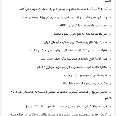
است
کنایه قالیباف به ترامپ: حقایق را بپذیرید و به تعهدات خود عمل کنید
رصد این صور فلکی در آسمان شب بدون هیچ تجهیزاتی ممکن است
چت متنی نامحدود و رایگان در ChatGPT
شرایط تفاهم‌نامه به نفع ایران بهبود یافت
سعید عزت‌اللهی ارزشمندترین هافبک فوتبال ایران
نظرات شنیدنی نیک آفرید سماواتی درباره مهدی پاکدل + فیلم
متن اولیۀ طرح راهبردی مدیریت تنگه هرمز منتشر شد
خاطره جالب شهاب حسینی از فرار در دوره سربازی + فیلم
نحوه فعالیت سیستم دید در شب
یک پیش‌بینی مهم از آینده بازار طلا
یحیی سریع از عملیات گسترده تجمعات نظامی وابسته به عربستان خبر داد +
فیلم
قیمت انواع گوشی موبایل امروز پنجشنبه ۱۵ مرداد ۱۴۰۵ + جدول
گزارش جدید آسوشیتدپرس آسیب مغزی صدها نظامی آمریکایی در جنگ علیه