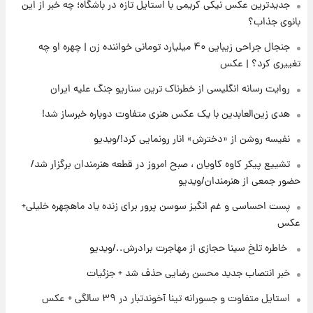
جدیدترین عکس نیکی کریمی با استایل تازه در باشگاه؛ چه خبر از این
۱۷ ساعت پیش
زمان برگزاری دربی ۱۰۷ اعلام شد؟
بانوی جذاب؟
جنجال جراحی زیبایی ۴۰ میلیارد تومانی خواننده زن | چهره او چه
تغییری کرد؟ | عکس
۱۸ ساعت پیش
خبر انتصاب جدید محسن رضایی حذف شد +
روایت رسانه انگلیسی از خطرناک ترین سناریو جنگ علیه ایران
جزئیات
هدی زین‌العابدین با یک عکس هنری متفاوت دوباره خبرساز شد!
۱۹ ساعت پیش
نفیسه روشن از «دخترش» انار رونمایی کرد!/ویدیو
پست جدید محسن رضایی در شورای عالی امنیت
ملی
تشییع پیکر کاوه کاویان ، صبح امروز در قطعه هنرمندان برگزار شد/
حضور جمعی از هنرمندان/ویدیو
۲۳ ساعت پیش
پست احساسی و غم انگیز سوسن پرور برای زنده یاد ماهچهره خلیلی+
آتش‌سوزی در لوناپارک شیراز؛ آخرین وضعیت
عکس
خزندگان خطرناک پس از حادثه
⁨ خاطره تلخ سینا حجازی از مهاجرت برادرش../ویدیو
۱ روز پیش
خبر انتصاب جدید محسن رضایی حذف شد + جزئیات
خواستگار ۵۰ساله شاهدخت لئونور بازداشت شد
استایل متفاوت و جسورانه تینا آخوندتبار در ۳۹ سالگی + عکس