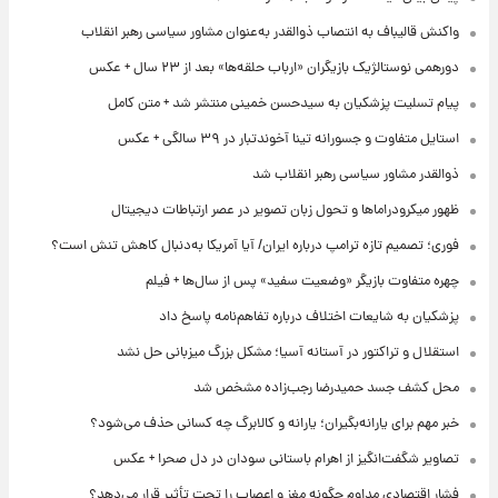
واکنش قالیباف به انتصاب ذوالقدر به‌عنوان مشاور سیاسی رهبر انقلاب
دورهمی نوستالژیک بازیگران «ارباب حلقه‌ها» بعد از ۲۳ سال + عکس
پیام تسلیت پزشکیان به سیدحسن خمینی منتشر شد + متن کامل
استایل متفاوت و جسورانه تینا آخوندتبار در ۳۹ سالگی + عکس
ذوالقدر مشاور سیاسی رهبر انقلاب شد
ظهور میکرودراماها و تحول زبان تصویر در عصر ارتباطات دیجیتال
فوری؛ تصمیم تازه ترامپ درباره ایران/ آیا آمریکا به‌دنبال کاهش تنش است؟
چهره متفاوت بازیگر «وضعیت سفید» پس از سال‌ها + فیلم
پزشکیان به شایعات اختلاف درباره تفاهم‌نامه پاسخ داد
استقلال و تراکتور در آستانه آسیا؛ مشکل بزرگ میزبانی حل نشد
محل کشف جسد حمیدرضا رجب‌زاده مشخص شد
خبر مهم برای یارانه‌بگیران؛ یارانه و کالابرگ چه کسانی حذف می‌شود؟
تصاویر شگفت‌انگیز از اهرام باستانی سودان در دل صحرا + عکس
فشار اقتصادی مداوم چگونه مغز و اعصاب را تحت تأثیر قرار می‌دهد؟