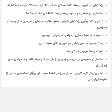
پزشکیان: ما امروز نیازمند دانشمندانی هستیم که گره از مشکلات جامعه بگشایند
هشدار جدی همتی در خصوص ممنوعیت اضافه ‌برداشت بانک‌ها
دیدار و گفت‌وگوی پزشکیان با رهبر معظم انقلاب همزمان با سومین سال ریاست
جمهوری
⁨ خاطره تلخ سینا حجازی از مهاجرت برادرش../ویدیو
پست جدید محسن رضایی در شورای عالی امنیت ملی
نکونام رسما سرمربی تراکتور شد
هشدار در خصوص جراحی های زیبایی: از بازار سیاه و مواد فله ای تا جراحی های
زیر زمینی
تشییع پیکر کاوه کاویان ، صبح امروز در قطعه هنرمندان برگزار شد/حضور جمعی از
هنرمندان/ویدیو