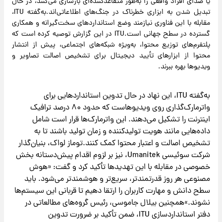
یا صدای افراد واقعی را به‌طور متقاعدکننده‌ای بازسازی می‌کنند، در حال
تبدیل شدن به ابزاری خطرناک در جنگ‌های اطلاعاتی‌اند.به‌گفته ITU،
مقابله با این فناوری نیازمند وضع استانداردهای سخت‌گیرانه و همکاری
گسترده در سطح جهانی است.ITU در این گزارش توصیه کرده است که
پلتفرم‌های توزیع محتوا، به‌ویژه شبکه‌های اجتماعی، پیش از انتشار
محتوا از ابزارهای تأیید دیجیتال برای تشخیص اصالت تصاویر و
ویدیوها بهره ببرند.
به‌گفته ITU، این نهاد در حال تدوین استانداردهایی برای
واترمارک‌گذاری روی ویدیوهاست که حدود ۸۰ درصد ترافیک
اینترنت را تشکیل می‌دهند. این واترمارک‌ها قرار است شامل
داده‌هایی مانند هویت تولیدکننده و زمان تولید باشند تا به
تشخیص اصالت و اعتبار محتوا کمک کنند.توماز لواک، بنیان‌گذار
شرکت سوئیسی Umanitek، نیز بر لزوم اقدام پیش‌دستانه بخش
خصوصی در مقابله با این تهدیدها تأکید کرد و گفت: «هوش
مصنوعی هر روز قدرتمندتر، سریع‌تر و هوشمندتر می‌شود. باید
سطح دانش و مهارت کاربران را ارتقا دهیم تا قربانی این سیستم‌ها
نشوند.»همچنین بیلال جاموسی، رئیس گروه‌های مطالعاتی در
دفتر استانداردسازی ITU، ضمن تأکید بر ضرورت تدوین