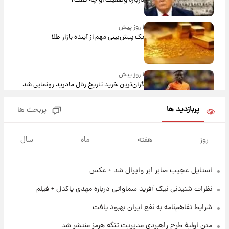
درباره وضعیت او چه گفت؟
۱ روز پیش
یک پیش‌بینی مهم از آینده بازار طلا
۱ روز پیش
گران‌ترین خرید تاریخ رئال مادرید رونمایی شد
پربازدید ها
پربحث ها
۱ روز پیش
پیش‌بینی بارش‌های گسترده با ورود ال‌نینو؛ کدام
روز
هفته
ماه
سال
روزها پربارش‌تر خواهند بود؟
استایل عجیب صابر ابر وایرال شد + عکس
۱ روز پیش
شماره پیراهن خریدهای جدید پرسپولیس اعلام
نظرات شنیدنی نیک آفرید سماواتی درباره مهدی پاکدل + فیلم
شد؛ تیکدری، محبی و سرگیف با اعداد ویژه
شرایط تفاهم‌نامه به نفع ایران بهبود یافت
۱ روز پیش
متن اولیۀ طرح راهبردی مدیریت تنگه هرمز منتشر شد
جزئیات فعال‌سازی «کیف پول ایران» اعلام