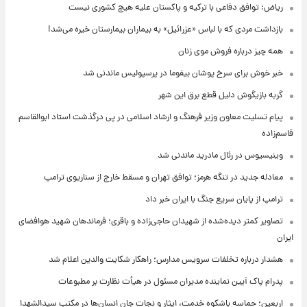
ریاض: توافق دفاعی با ترکیه و پاکستان علیه هیچ کشوری نیست
بازداشت مردی که با لباس «عزرائیل» به بیماران بیمارستان خیره می‌شد!
همه چیز درباره فروش موی زنان
خبر خوش برای سرخ پوشان بیفوما در پرسپولیس ماندنی شد
گربه بازیگوش دلیل قطع برق این شهر
پیام تسلیت معاون وزیر فرهنگ و ارشاد اسلامی در پی درگذشت استاد ابوالقاسم
قاسم‌زاده
وینیسیوس در رئال مادرید ماندنی شد
معادله جدید در تنگه هرمز؛ توافق تهران و مسقط خارج از سناریوی ترامپ
ترامپ از پایان سریع جنگ با ایران خبر داد
تصاویر کمتر دیده‌شده از شهیدان حاجی‌زاده و باقری؛ فرماندهان شهید هوافضای
ایران
هشدار درباره تخلفات سرویس مدارس؛ راهکار شکایت والدین اعلام شد
پدرام پاک آیین نماینده مدیران مسئول در هیأت نظارت بر مطبوعات
اربعین؛ حماسه باشکوه خدمت، ایثار و نجات جان انسان‌ها در مکتب سیدالشهدا