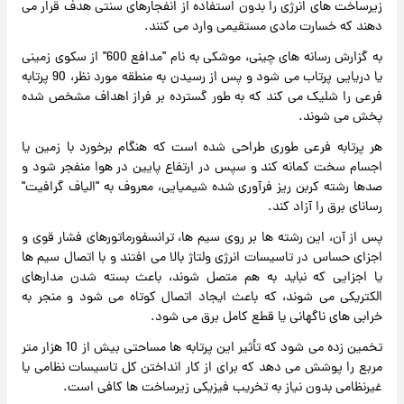
زیرساخت های انرژی را بدون استفاده از انفجارهای سنتی هدف قرار می
دهند که خسارت مادی مستقیمی وارد می کنند.
به گزارش رسانه های چینی، موشکی به نام "مدافع 600" از سکوی زمینی
یا دریایی پرتاب می شود و پس از رسیدن به منطقه مورد نظر، 90 پرتابه
فرعی را شلیک می کند که به طور گسترده بر فراز اهداف مشخص شده
پخش می شوند.
هر پرتابه فرعی طوری طراحی شده است که هنگام برخورد با زمین یا
اجسام سخت کمانه کند و سپس در ارتفاع پایین در هوا منفجر شود و
صدها رشته کربن ریز فرآوری شده شیمیایی، معروف به "الیاف گرافیت"
رسانای برق را آزاد کند.
پس از آن، این رشته ها بر روی سیم ها، ترانسفورماتورهای فشار قوی و
اجزای حساس در تاسیسات انرژی ولتاژ بالا می افتند و با اتصال سیم ها
یا اجزایی که نباید به هم متصل شوند، باعث بسته شدن مدارهای
الکتریکی می شوند، که باعث ایجاد اتصال کوتاه می شود و منجر به
خرابی های ناگهانی یا قطع کامل برق می شود.
تخمین زده می شود که تأثیر این پرتابه ها مساحتی بیش از 10 هزار متر
مربع را پوشش می دهد که برای از کار انداختن کل تاسیسات نظامی یا
غیرنظامی بدون نیاز به تخریب فیزیکی زیرساخت ها کافی است.