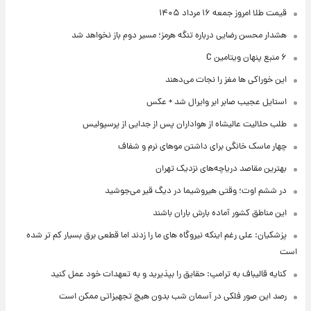
قیمت طلا امروز جمعه ۱۶ مرداد ۱۴۰۵
هشدار محسن رضایی درباره تنگه هرمز؛ مسیر دوم باز نخواهد شد
۶ منبع پنهان ویتامین C
این خوراکی ها مغز را نجات می‌دهند
استایل عجیب صابر ابر وایرال شد + عکس
طلب حلالیت عالیشاه از هواداران پس از جدایی از پرسپولیس
چهار ماسک خانگی برای داشتن موهای نرم و شفاف
بهترین مقاصد دریاچه‌های نزدیک تهران
در ششم اوت؛ وقتی هیروشیما در دیگ قیر می‌جوشید
این مناطق کشور آماده بارش باران باشند
پزشکیان: علی رغم اینکه نیروگاه های ما را زدند اما قطعی برق بسیار کم تر شده
است
کنایه قالیباف به ترامپ: حقایق را بپذیرید و به تعهدات خود عمل کنید
رصد این صور فلکی در آسمان شب بدون هیچ تجهیزاتی ممکن است