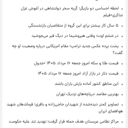
شد+فیلم
لحظه احساسی دو بازیگر؛ گریه سحر دولتشاهی در آغوش غزل
شاکری+فیلم
۱ روز پیش
۵ سال کار بیشتر برای این گروه از متقاضیان بازنشستگی
تغییر تند قیمت محصولات ایران‌خودرو و سایپا
امروز پنجشنبه ۱۵ مرداد ۱۴۰۵ +جدول
در ششم اوت؛ وقتی هیروشیما در دیگ قیر می‌جوشید
پشت پرده عکس جدید ترامپ؛ مقام آمریکایی درباره وضعیت او چه
۱ روز پیش
گفت؟
قیمت طلا و سکه امروز پنجشنبه ۱۵ مرداد ۱۴۰۵
قیمت طلا و سکه امروز جمعه ۱۶ مرداد ۱۴۰۵ +جدول
قیمت دلار در بازار آزاد امروز جمعه ۱۶ مرداد ۱۴۰۵
۱ روز پیش
شارژ جدید کالابرگ برای سه دهک؛ جزئیات اعلام
این مناطق کشور آماده بارش باران باشند
شد
بهترین مقاصد دریاچه‌های نزدیک تهران
تصاویر کمتر دیده‌شده از شهیدان حاجی‌زاده و باقری؛ فرماندهان شهید
هوافضای ایران
مراکز نظامی عربستان هدف حمله قرار گرفت؛ تهدید تند علیه حکومت