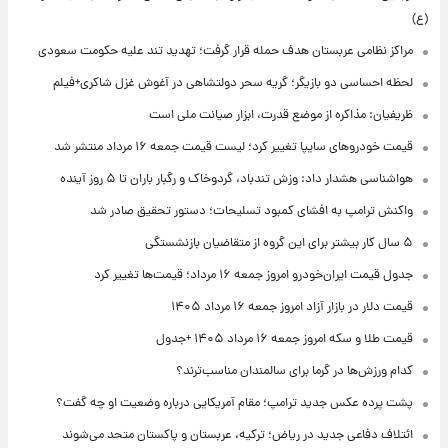
(ع)
مراکز نظامی عربستان هدف حمله قرار گرفت؛ تهدید تند علیه حکومت سعودی
لحظه احساسی دو بازیگر؛ گریه سحر دولتشاهی در آغوش غزل شاکری+فیلم
ظریفیان: مذاکره از موضع قدرت، ابزار صیانت ملی است
قیمت خودروهای سایپا تغییر کرد؛ لیست قیمت جمعه ۱۶ مرداد منتشر شد
هواشناسی هشدار داد: وزش تندباد، گردوخاک و رگبار باران تا ۵ روز آینده
واکنش ترامپ به افشای کمبود تسلیحات؛ دستور تحقیق صادر شد
۵ سال کار بیشتر برای این گروه از متقاضیان بازنشستگی
جدول قیمت ایران‌خودرو امروز جمعه ۱۶ مرداد؛ قیمت‌ها تغییر کرد
قیمت دلار در بازار آزاد امروز جمعه ۱۶ مرداد ۱۴۰۵
قیمت طلا و سکه امروز جمعه ۱۶ مرداد ۱۴۰۵ +جدول
کدام ورزش‌ها در گرما برای سالمندان مناسب‌ترند؟
پشت پرده عکس جدید ترامپ؛ مقام آمریکایی درباره وضعیت او چه گفت؟
ائتلاف دفاعی جدید در ریاض؛ ترکیه، عربستان و پاکستان متحد می‌شوند