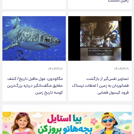
زمین نشست
۱۴۰۴/۴/۸
۱۴۰۴/۴/۹
تصاویر نفس‌گیر از بازگشت
مگالودون: غول ماقبل تاریخ/ کشف
فضانوردان به زمین | لحظات ترسناک
حقایق شگفت‌انگیز درباره بزرگ‌ترین
فرود کپسول فضایی
کوسه تاریخ زمین