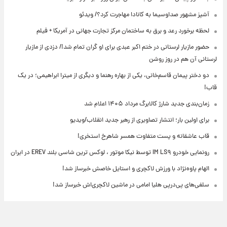
آشپز مشهور صداوسیما به کانادا مهاجرت کرد؟/ ویدئو
لحظه برخورد رعد و برق به ساختمان مرکز تجارت جهانی در آمریکا + فیلم
حضور مازیار لرستانی در ختم اکبر عبدی برای او گران تمام شد!/ دزدی از مازیار
لرستانی آن هم در روز روشن
دو دختر پیمان قاسم‌خانی، یکی از بهاره رهنما و دیگری از میترا ابراهیمی؛ در یک
قاب!
زمان‌بندی جدید شارژ کالابرگ مرداد ۱۴۰۵ اعلام شد
برای اولین بار؛ انتشار تصاویری از رهبر جدید انقلاب/ویدیو
قاب عاشقانه و پست متفاوت همسر شاهرخ استخری!
رونمایی خودرو IM LS۹ توسط نیکا موتور ، لوکس ترین شاسی بلند EREV در ایران
الهام پاوه‌نژاد با ورزش لاکچری و استایل خاصش خبرساز شد!
سلفی‌های پی‌درپی هلیا امامی در ماشین لاکچری‌اش خبرساز شد!