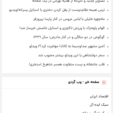
شوید+ فیلم
تصاویر جدید و دلبرانه از هدیه تهرانی در یک گلخانه
ترس نعیمه نظام‌دوست از بغل کردن دختری با استایل پسرانه/ویدیو
۲۰ ساعت پیش
قیمت طلا ۱۸عیار امروز شنبه ۱۷ مرداد ۱۴۰۵
ماه‌چهره خلیلی با لباس عروس در کنار پارسا پیروزفر
+جدول
الهام پاوه‌نژاد با ورزش لاکچری و استایل خاصش خبرساز شد!
گوگوش در دو سالگی و در کنار مادرش؛ سال ۱۳۳۱
آشپز مشهور صداوسیما به کانادا مهاجرت کرد؟/ ویدئو
سحر دولتشاهی با این ویدئو بیشتر محبوب شد
قاب عاشقانه و پست متفاوت همسر شاهرخ استخری!
صفحه خبر - وب گردی
اقتصاد ایران
سبک ایده آل