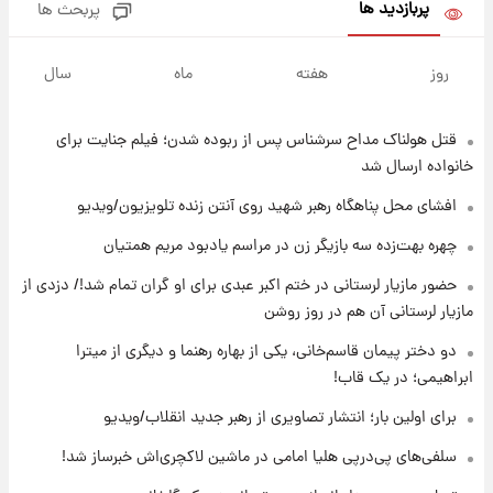
پربازدید ها
پربحث ها
۱۸ ساعت پیش
ادعای جنجالی درباره اینفانتینو؛ اتهام پرداخت
روز
هفته
ماه
سال
پول به معشوقه با درآمد یوفا
قتل هولناک مداح سرشناس پس از ربوده شدن؛ فیلم جنایت برای
۱۸ ساعت پیش
هشدار درباره کمبود یک ماده معدنی؛ خطر
خانواده ارسال شد
آلزایمر و زوال عقل افزایش می‌یابد؟
افشای محل پناهگاه‌ رهبر شهید روی آنتن زنده تلویزیون/ویدیو
۱۹ ساعت پیش
چهره بهت‌زده سه بازیگر زن در مراسم یادبود مریم همتیان
انتقاد تند پیمان طالبی از مسئولان استقلال در
حضور مازیار لرستانی در ختم اکبر عبدی برای او گران تمام شد!/ دزدی از
پی رفتن رامین رضاییان+ عکس
مازیار لرستانی آن هم در روز روشن
۱۹ ساعت پیش
دو دختر پیمان قاسم‌خانی، یکی از بهاره رهنما و دیگری از میترا
قیمت گوشت گوساله و گوسفند امروز شنبه ۱۷
ابراهیمی؛ در یک قاب!
مرداد ۱۴۰۵ +جدول
برای اولین بار؛ انتشار تصاویری از رهبر جدید انقلاب/ویدیو
۱۹ ساعت پیش
سلفی‌های پی‌درپی هلیا امامی در ماشین لاکچری‌اش خبرساز شد!
با قدرتمندترین و بادوام ترین تانک جهان آشنا