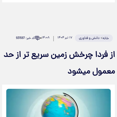
۰
>
دانش و فناوری
۱۷ تیر ۱۴۰۴
۱۴:۰۸
کد خبر: 931597
خانه
از فردا چرخش زمین سریع تر از حد
معمول میشود