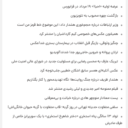
عرضه اولیه «احیا۱» ۱۹ مرداد در فرابورس
بازگشت چهره محبوب به تلویزیون
وزیر ارتباطات درباره حجم‌خوری هشدار داد: این موضوع خط قرمز من است
همیلتون عکس‌های خصوصی کیم‌ کارداشیان را منتشر کرد
چنگیز وثوقی، بازیگر قبلِ انقلاب در بیمارستان بستری شد/عکس
ترلان پروانه و شروین حاجی‌پور جدا شدند!/ویدیو
تبریک عارف به محسن رضایی برای مسئولیت جدید در شورای عالی امنیت ملی
عکس‌ آتلیه‌ای همسر سابق اشکان خطیبی جلب‌توجه کرد
هشدار ظریف درباره جنگ روایت‌ها؛ نگاه تهدیدمحور را کنار بگذاریم
فیلم ممنوعه امیر جدیدی و لیلی رشیدی منتشر شد
پست معنادار منوچهر هادی درباره خیانت و بی‌معرفتی
سلفی متفاوت حدیثه تهرانی در روز گربه؛ قاب متفاوت با گربه حیوان خانگی‌اش!
تولد ۱۳ سالگی پناه استخری «دختر شاهرخ استخری» با یک سورپرایز خاص از
طرف مادرش