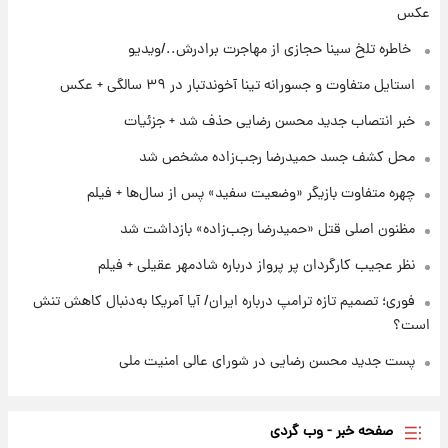
عکس
۲۰ ساعت پیش
پست جدید محسن رضایی در شورای عالی امنیت
⁨ خاطره تلخ سینا حجازی از مهاجرت برادرش../ویدیو
ملی
استایل متفاوت و جسورانه تینا آخوندتبار در ۳۹ سالگی + عکس
۲۳ ساعت پیش
خبر انتصاب جدید محسن رضایی حذف شد + جزئیات
آتش‌سوزی در لوناپارک شیراز؛ آخرین وضعیت
خزندگان خطرناک پس از حادثه
محل کشف جسد حمیدرضا رجب‌زاده مشخص شد
چهره متفاوت بازیگر «وضعیت سفید» پس از سال‌ها + فیلم
مظنون اصلی قتل «حمیدرضا رجب‌زاده» بازداشت شد
نظر عجیب کارگردان پر پرواز درباره شادمهر عقیلی + فیلم
فوری؛ تصمیم تازه ترامپ درباره ایران/ آیا آمریکا به‌دنبال کاهش تنش
است؟
پست جدید محسن رضایی در شورای عالی امنیت ملی
صفحه خبر - وب گردی