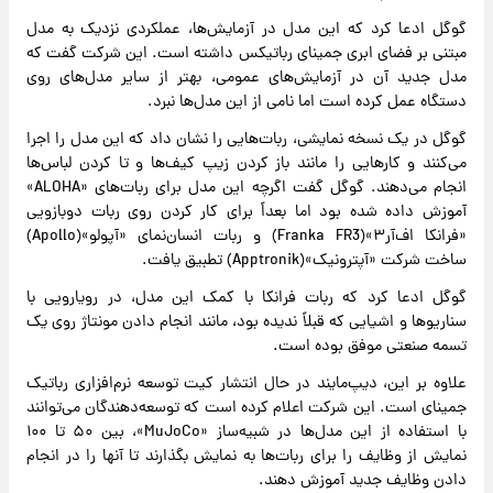
گوگل ادعا کرد که این مدل در آزمایش‌ها، عملکردی نزدیک به مدل
مبتنی بر فضای ابری جمینای رباتیکس داشته است. این شرکت گفت که
مدل جدید آن در آزمایش‌های عمومی، بهتر از سایر مدل‌های روی
دستگاه عمل کرده است اما نامی از این مدل‌ها نبرد.
گوگل در یک نسخه نمایشی، ربات‌هایی را نشان داد که این مدل را اجرا
می‌کنند و کارهایی را مانند باز کردن زیپ کیف‌ها و تا کردن لباس‌ها
انجام می‌دهند. گوگل گفت اگرچه این مدل برای ربات‌های «ALOHA»
آموزش داده شده بود اما بعداً برای کار کردن روی ربات دوبازویی
«فرانکا اف‌آر۳»(Franka FR3) و ربات انسان‌نمای «آپولو»(Apollo)
ساخت شرکت «آپترونیک»(Apptronik) تطبیق یافت.
گوگل ادعا کرد که ربات فرانکا با کمک این مدل، در رویارویی با
سناریوها و اشیایی که قبلاً ندیده بود، مانند انجام دادن مونتاژ روی یک
تسمه صنعتی موفق بوده است.
علاوه بر این، دیپ‌مایند در حال انتشار کیت توسعه نرم‌افزاری رباتیک
جمینای است. این شرکت اعلام کرده است که توسعه‌دهندگان می‌توانند
با استفاده از این مدل‌ها در شبیه‌ساز «MuJoCo»، بین ۵۰ تا ۱۰۰
نمایش از وظایف را برای ربات‌ها به نمایش بگذارند تا آنها را در انجام
دادن وظایف جدید آموزش دهند.