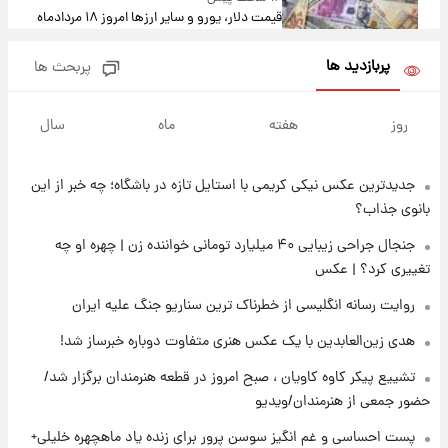
قیمت دلار، یورو و سایر ارزها امروز ۱۸ مردادماه
۱۴۰۵ + جدول
پربازدید ها
پربحث ها
۱۶ ساعت پیش
ارزش سهام عدالت برای امروز ۱۸ مرداد ۱۴۰۵ +
روز
هفته
ماه
سال
جدول
جدیدترین عکس نیکی کریمی با استایل تازه در باشگاه؛ چه خبر از این
۱۵ ساعت پیش
تصاویر شگفت‌انگیز از اهرام باستانی سودان در
بانوی جذاب؟
دل صحرا + عکس
جنجال جراحی زیبایی ۴۰ میلیارد تومانی خواننده زن | چهره او چه
تغییری کرد؟ | عکس
۱۸ ساعت پیش
زمان برگزاری دربی ۱۰۷ اعلام شد؟
روایت رسانه انگلیسی از خطرناک ترین سناریو جنگ علیه ایران
هدی زین‌العابدین با یک عکس هنری متفاوت دوباره خبرساز شد!
۱۹ ساعت پیش
تشییع پیکر کاوه کاویان ، صبح امروز در قطعه هنرمندان برگزار شد/
خبر انتصاب جدید محسن رضایی حذف شد +
حضور جمعی از هنرمندان/ویدیو
جزئیات
پست احساسی و غم انگیز سوسن پرور برای زنده یاد ماهچهره خلیلی+