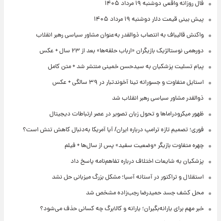
فال روزانه واقعی دوشنبه ۱۹ مرداد ۱۴۰۵
پیش‌ بینی قیمت دلار دوشنبه ۱۹ مرداد ۱۴۰۵
واکنش قالیباف به انتصاب ذوالقدر به‌عنوان مشاور سیاسی رهبر انقلاب
دورهمی نوستالژیک بازیگران «ارباب حلقه‌ها» بعد از ۲۳ سال + عکس
پیام تسلیت پزشکیان به سیدحسن خمینی منتشر شد + متن کامل
استایل متفاوت و جسورانه تینا آخوندتبار در ۳۹ سالگی + عکس
ذوالقدر مشاور سیاسی رهبر انقلاب شد
ظهور میکرودراماها و تحول زبان تصویر در عصر ارتباطات دیجیتال
فوری؛ تصمیم تازه ترامپ درباره ایران/ آیا آمریکا به‌دنبال کاهش تنش است؟
چهره متفاوت بازیگر «وضعیت سفید» پس از سال‌ها + فیلم
پزشکیان به شایعات اختلاف درباره تفاهم‌نامه پاسخ داد
استقلال و تراکتور در آستانه آسیا؛ مشکل بزرگ میزبانی حل نشد
محل کشف جسد حمیدرضا رجب‌زاده مشخص شد
خبر مهم برای یارانه‌بگیران؛ یارانه و کالابرگ چه کسانی حذف می‌شود؟