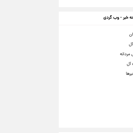
 خبر - وب گردی
ان
آل
مردانه
 آل
برها