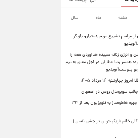
پربحث ها
قیمت دلار در بازار آزاد امروز
چهارشنبه ۱۴ مرداد ۱۴۰۵/ نرخ‌ها
ثابت ماند؟ +جدول
هفته
ماه
سال
۱۸ ساعت پیش
علی مطهری: اجرای کامل
تفاهم‌نامه اسلام‌آباد، پیروزی
از مراسم تشییع مریم همتیان، بازیگر
بزرگ‌تری برای ایران است
۱۸ ساعت پیش
/ویدیو
واکنش تند تاکر کارلسون به حمله
آمریکا به مدرسه میناب؛ «باید
 و انرژی زنانه سپیده خداوردی همه را
سیلی محکمی به صورت ترامپ زد»
؛ همسر رضا عطاران در اجل معلق به تیم
۱۹ ساعت پیش
قیمت طلا و سکه امروز چهارشنبه
جو پیوست!/ویدیو
۱۴ مرداد ۱۴۰۵/کاهش قیمت طلا
وز چهارشنبه ۱۴ مرداد ۱۴۰۵
و سکه
جالب سوپرمدل روس در اصفهان
بازگشت چهره خاطره‌ساز به تلویزیون بعد از ۳۳
لی خانم بازیگر جوان در جشن نفس |