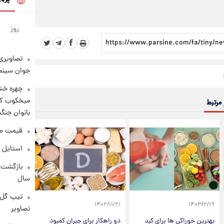
روز
تصاویری 
جوان سینما
چهره خشن
میخکوب کرد
 مرتبط
بانوان جنگ
قیمت طلا امر
استایل 
سال
تیپ گل‌گ
۱۴۰۲/۱۱/۲۱
۱۴۰۳/۲/۱۹
تصاویر
بهترین خوراکی ها برای کبد
دو راهکار برای جبران کمبود