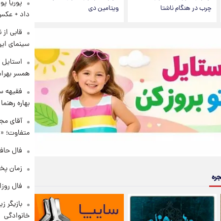
پوریا پو
چرب در هنگام ناشتا
ویتامین دی
داد + عکس
قابی از 
سینمای ایر
استایل ت
همسر بهرام
فقیهه سل
بهاره رهنما
آقای مجر
متفاوت؛ «غ
فال حافظ چهارش
زمان پخ
جره
فال روزانه و
بازیگر ز
خانوادگی