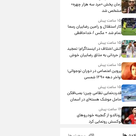
مشارکت چند درصد است؟
زمان پخش «مرد سه هزار چهره»
مشخص شد
۱۵ ساعت پیش
کار استقلال و رامین رضاییان رسما
تمام شد + عکس / خداحافظی
صمیمانه آبی ها با رامین!
۱۵ ساعت پیش
آتش اختلاف در اینستاگرام؛ تمجید
از حردانی به مذاق رضاییان خوش
نیامد+عکس
۱۵ ساعت پیش
پروین اعتصامی در دوران نوجوانی؛
اواخر دهه ۱۲۹۰ شمسی
۱۵ ساعت پیش
قدرت‌نمایی نظامی چین؛ بمب‌افکن
حامل موشک هسته‌ای در آسمان
ظاهر شد
۱۶ ساعت پیش
رونالدو از گنجینه خودروهای
لوکسش رونمایی کرد
۱۸ ساعت پیش
زدید ها