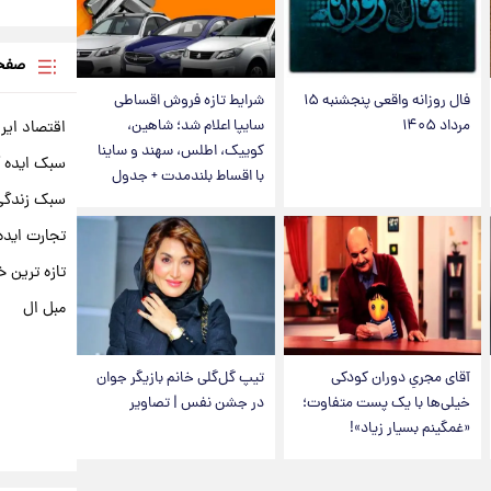
صفحه
فال روزانه واقعی پنجشنبه ۱۵
شرایط تازه فروش اقساطی
مرداد ۱۴۰۵
سایپا اعلام شد؛ شاهین،
اقتصاد ایر
کوییک، اطلس، سهند و ساینا
سبک ایده 
با اقساط بلندمدت + جدول
سبک زندگی 
تجارت ایده
تازه ترین خ
مبل ال
آقای مجریِ دوران کودکی
تیپ گل‌گلی خانم بازیگر جوان
خیلی‌ها با یک پست متفاوت؛
در جشن نفس | تصاویر
«غمگینم بسیار زیاد»!