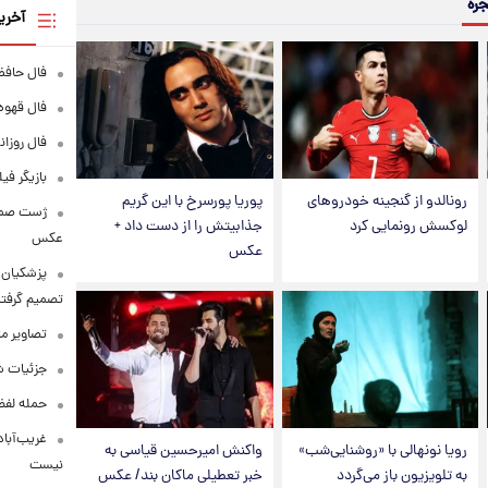
جره
آخری
فال حافظ پنجشنبه
فال قهوه روزانه
فال روزانه وا
بازیگر فی
رونالدو از گنجینه خودروهای
پوریا پورسرخ با این گریم
لوکسش رونمایی کرد
جذابیتش را از دست داد +
عکس
عکس
پزشکیان: 
تصمیم گرفتن
تصاویر م
جزئیات شر
حمله لفظی
غریب‌آباد
رویا نونهالی با «روشنایی‌شب»
واکنش امیرحسین قیاسی به
نیست
به تلویزیون باز می‌گردد
خبر تعطیلی ماکان بند/ عکس