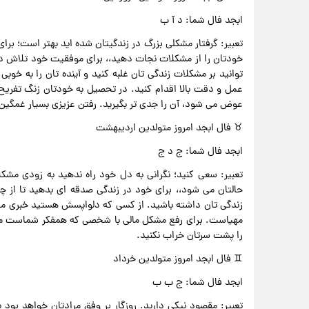
ابجد فال شما: د آ ب
تعبیر: گرفتار مشکلی بزرگ در زندگیتان شده اید بهتر است؛ بر
خودتان را از مشکلات نجات دهید،، برای موفقیت خود تلاش داشت
توانید بر مشکلات زندگی تان غلبه کنید و آینده تان را به خوبی
عمل و دقت بالا اقدام کنید. در تحصیل به خودتان زنگ تفریح 
عوض می شود، آن را جدی تر بگیرید. رفتن عزیزی بسیار غمگین‌ت
♉ فال ابجد امروز متولدین اردیبهشت
ابجد فال شما: ج د ج
تعبیر: سعی کنید؛ نگرانی به دل خود راه ندهید به زودی مش
حالتان می شود،، برای خود در زندگی صدقه ای بدهید تا از چ
زندگی تان داشته باشید. از کسی که دلواپسش هستید خبری می ر
مهیاست. برای رفع مشکل مالی با شخصی که همفکر شماست مشو
را پشت سرتان خراب نکنید.
♊ فال ابجد امروز متولدین خرداد
ابجد فال شما: ج ب ب
تعبیر: مقصود نیکی دارید. روزگار بر وفق مرادتان خواهد ب