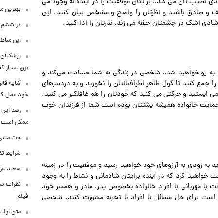
 نصیب تان می کند،، برایتان موفقیت را در آینده به وجود می
بهترین م
صف و صادق باشید و نظرتان را واضح و مشخص بیان کنید. این
ادی اشک در چشمتان حلقه می زند. نذرتان را ادا کنید.
در ششم ا
این مناطق
پزشکیان: 
برق بسیار ک
و به رو خواهید شد،، شخصی در زندگی به شما حسادت می‌کند و
ا جمع کنید تا گول ظاهر اطرافیانتان را نخورید و به دردسرهای
کنایه قال
ی ایستید و حرکتی می کنید که خودتان را هم غافلگیر می کنید.
خود عمل کن
حمایت خانواده همیشه پشتتان بوده است شما از فرزندان خوب
رصد این 
ممکن است
چت متنی نا
شرایط تفا
 به زودی به آرزوهای خود خواهید رسید و موفقیت را در زمینه
سعید عزت
 خواهید کرد که در آینده برایتان شادمانی و نشاط را به وجود
نظرات شن
 با مهربانی با افراد خانواده بخصوص پدر، مادر و همسر خود
فیلم
م است برای حل مسائل با افراد با تجربه مشورت کنید. شخصی
متن اولی