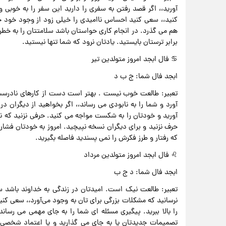
آورید،، اگر قصد رفتن به سفری را دارید این سفر را به خوبی
کنید،، سعی کنید احساس ناامیدی را خیلی زود از وجود خود خا
هم می گذرد. در انجام کاری حواستان باشد سلامتتان را به خطر
برابر ترستان بایستید. یادتان نرود که شما تنها نیستید.
♋ فال ابجد امروز متولدین تیر
ابجد فال شما: ج ب د
تعبیر: طالعت خوب نیست . بهتر است دست از کارهای نادرست خو
آورد و شما را به نابودی می رساند،، اگر بخواهید از دیگران 
آورید و خودتان را به شکست مواجه می کنید. حرفی نزنید که ن
حرف نزنید و برای دیگران نسخه نپیچید. امروز به خودتان فشار 
که رفتار و طرز فکرش را نمی پسندید فاصله بگیرید.
♌ فال ابجد امروز متولدین مرداد
ابجد فال شما: د ج ب
تعبیر: طالعت نیک است. امیدتان در زندگی به خداوند باشد سع
نرسانید که مشکلات بزرگی برای تان به وجود می‌آورد،، سعی کن
را بالا ببرید. پیگیری مسئله ای شما را به جای مهمی می رس
تصمیمات جدیدتان پا به جای می گذارید و یا اعتماد شخصی ر