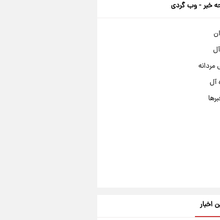
 خبر - وب گردی
ان
آل
مردانه
 آل
برها
ن اخبار