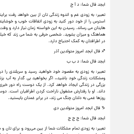
ابجد فال شما: د آ ج
تعبیر: به زودی غم و اندوه زندگی تان از بین خواهد رفت برای
استرس را از خود دور کنید به زودی اتفاقات خوب و خوشایند
هایتان می رساند. رسیدن به این خواسته زمان نیاز دارد و وق
هماهنگ و میزان بشوید. شخصی حرفی به شما می زند که خی
در اطرافتان به کمک احتیاج دارد.
♐ فال ابجد امروز متولدین آذر
ابجد فال شما: د ب ب
تعبیر: به زودی به مقصود خود خواهید رسید و سربلندی را د
ومشکلات زندگی خود باشید،، اگر بخواهید بی گدار به آب بز
بزرگی در زندگی ایجاد خواهد کرد. از یک دوست راه دور خ
داند. او با رفتارش مشغول ناراحت کردن اطرافیان است. دوس
روزها غمی به دلتان چنگ می زند، در برابر غمتان بایستید.
♑ فال ابجد امروز متولدین دی
ابجد فال شما: ج ج ج
تعبیر: به زودی تمام مشکلات شما از بین می‌رود و برای تان و 