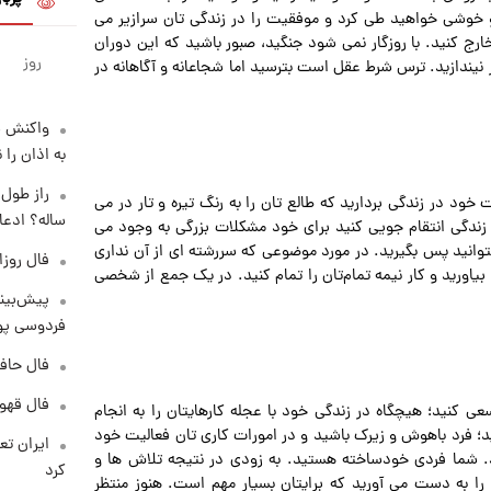
 و خوشی خواهید طی کرد و موفقیت را در زندگی تان سرازیر می
رج کنید. با روزگار نمی شود جنگید، صبور باشید که این دوران
روز
 نیندازید. ترس شرط عقل است بترسید اما شجاعانه و آگاهانه در
واکنش س
به اذان را 
د در زندگی بردارید که طالع تان را به رنگ تیره و تار در می
ساله؟ ادعا
در زندگی انتقام جویی کنید برای خود مشکلات بزرگی به وجود می
توانید پس بگیرید. در مورد موضوعی که سررشته ای از آن نداری
فال روزانه و
بیاورید و کار نیمه تمام‌تان را تمام کنید. در یک جمع از شخصی
پیش‌بینی
فردوسی پور
فال حافظ پنجشنب
فال قهوه روزان
ی کنید؛ هیچگاه در زندگی خود با عجله کارهایتان را به انجام
ید؛ فرد باهوش و زیرک باشید و در امورات کاری تان فعالیت خود
اند. شما فردی خودساخته هستید. به زودی در نتیجه تلاش ها و
کرد
ا به دست می آورید که برایتان بسیار مهم است. هنوز منتظر