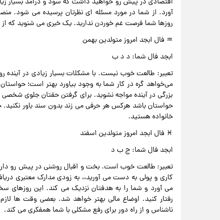
اقتصادی در پیش رو خواهید داشت که سود و درآمد بسیار زیادی
آورد. از شما در مورد مسئله ای نظرتان پرسیده می شود. من
روزها شما فرصت غم خوردن ندارید. یک خبری می شنوید که از ش
♒ فال ابجد امروز متولدین بهمن
ابجد فال شما: د د ب
تعبیر: طالعت خوب نیست. با مشکلات بسیار زیادی در آینده ر
می‌خواهد گره در کار شما به وجود بیاورد بهتر است؛ حواستان ر
بزرگی در آینده مواجه نشوید. برای گرفتن حقتان جلوی شخصی م
حواستان باشد هرکس هر حرفی می زند بدون سند باور نکنید. 
خانواده هستید.
♓ فال ابجد امروز متولدین اسفند
ابجد فال شما: ج ب د
تعبیر: طالعت خوب است. بخت و اقبال روشنی در پیش رو دارید
کاری و پولی به دست می آورید،، به زودی مدارک معتبری دریافت
می آورد و شما را به هدفتان نزدیک می کند. این روزهای سخت
رفتار کنید. اوضاع مالی بهتر خواهد شد. بعضی وقت ها لاز
ناشناس و از راه دور برای رفع مشکلی با شما همفکری می کند.