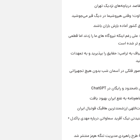
قاصد دریاچه‌های نزدیک تهران
وت؛ وقتی هیروشیما در دیگ قیر می‌جوشید
 کشور آماده بارش باران باشند
علی رغم اینکه نیروگاه های ما را زدند اما قطعی
م تر شده است
یباف به ترامپ: حقایق را بپذیرید و به تعهدات
ید
صور فلکی در آسمان شب بدون هیچ تجهیزاتی
محدود و رایگان در ChatGPT
هم‌نامه به نفع ایران بهبود یافت
‌اللهی ارزشمندترین هافبک فوتبال ایران
یدنی نیک آفرید سماواتی درباره مهدی پاکدل +
ۀ طرح راهبردی مدیریت تنگه هرمز منتشر شد