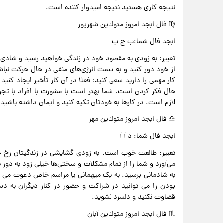
نتیجه کاری هستید نتیجه امیدوار کننده است.
♍ فال ابجد امروز متولدین شهریور
ابجد فال شما:ب ج ب
تعبیر: به زودی به مقصود خود در زندگی خواهید رسید و شادی 
از خود دور کنید و به سمت انرژی‌های منفی در حال حرکت نباشی
کار مهمی را دارید سعی کنید؛ فعلا در آن کار تأخیر ایجاد کن
حال فکر کردن است. شما بهتر است با مشورت با افراد با تج
لازم است. در کارها به خودتان تکیه کنید و ایمان داشته باشید ت
♎ فال ابجد امروز متولدین مهر
ابجد فال شما: د آ آ
تعبیر: طالعت خوب است. به زودی گشایشی در زندگیتان رخ خو
می‌آورد و شما را از تمام مشکلات و سختی‌ها خیلی زود به دور ن
به شادمانی برسید. به یک میهمانی یا مراسم خاص دعوت می ش
بودن را می توانید در شراکت و حضور در کنار دیگران به دس
قضاوت نکنید و دلسرد نشوید.
♏ فال ابجد امروز متولدین آبان