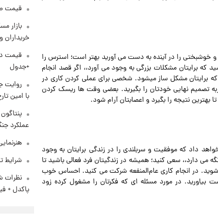
قیمت طلا و 
بازار مس
خریداران و
و خوشبختی را در آینده به دست می آورید بهتر است؛ استرس را
+جدول
د که برایتان مشکلات بزرگی به وجود می آورد،، اگر قصد انجام
ید که برایتان مشکل ساز میشود. شخصی برای عملی کردن کاری در
روایت ج
ربه تصمیم نهایی خودتان را بگیرید. بعضی وقت ها ریسک کردن
با امین تار
ا بهترین نتیجه را بگیرد و اعصابتان آرام شود.
عملکرد جنگ
هنرنمایی
اهد داد که موفقیت و سربلندی را در زندگی برایتان به وجود
شرایط تف
گه می دارد،، سعی کنید؛ همیشه در زندگیتان فرد فعالی باشید تا
وید. در انجام کاری عام‌المنفعه شرکت می کنید. احساس خوب
نظرات شن
ت بیاورید. در مورد مسئله ای که فکرتان را مشغول کرده زود
پاکدل + فی