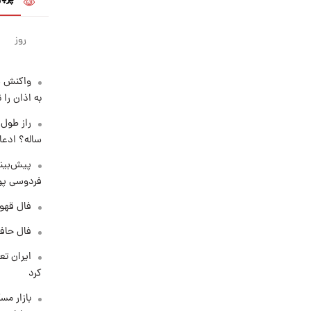
روز
واکنش س
به اذان را 
ساله؟ ادعا
پیش‌بینی
فردوسی پور
فال قهوه روزان
فال حافظ پنجشنب
کرد
بازار مس