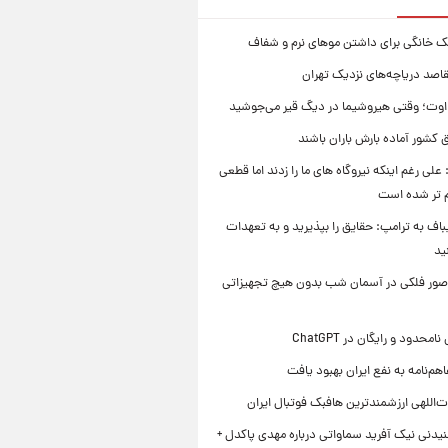
ک خانگی برای داشتن موهای نرم و شفاف
قاصد دریاچه‌های نزدیک تهران
وت؛ وقتی هیروشیما در دیگ قیر می‌جوشید
 کشور آماده بارش باران باشند
علی رغم اینکه نیروگاه های ما را زدند اما قطعی
م تر شده است
یباف به ترامپ: حقایق را بپذیرید و به تعهدات
ید
صور فلکی در آسمان شب بدون هیچ تجهیزاتی
محدود و رایگان در ChatGPT
هم‌نامه به نفع ایران بهبود یافت
‌اللهی ارزشمندترین هافبک فوتبال ایران
یدنی نیک آفرید سماواتی درباره مهدی پاکدل +