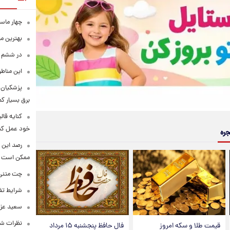
چهار ماس
بهترین م
در ششم ا
این مناطق
پزشکیان: 
برق بسیار ک
کنایه قال
خود عمل کن
جره
رصد این 
ممکن است
چت متنی نا
شرایط تفا
سعید عزت
نظرات شن
قیمت طلا و سکه امروز
فال حافظ پنجشنبه ۱۵ مرداد