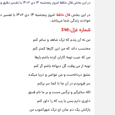
در این بخش فال حافظ امروز پنجشنبه ۱۴ دی ۱۴۰۲ با تفسیر دقیق و درست واقعی را ارائه کرده ایم.
در این بخش
فال حافظ
امروز پنجشنبه ۴
حوادث زندگی شما می‌باشد.
شماره غزل:346
من نه آن رندم که ترک شاهد و ساغر کنم
محتسب داند که من این کارها کمتر کنم
من که عیب توبه کاران کرده باشم بارها
توبه از می وقت گل دیوانه باشم گر کنم
عشق دردانه‌ست و من غواص و دریا میکده
سر فروبردم در آن جا تا کجا سر برکنم
لاله ساغرگیر و نرگس مست و بر ما نام فسق
داوری دارم بسی یا رب که را داور کنم
بازکش یک دم عنان ای ترک شهرآشوب من