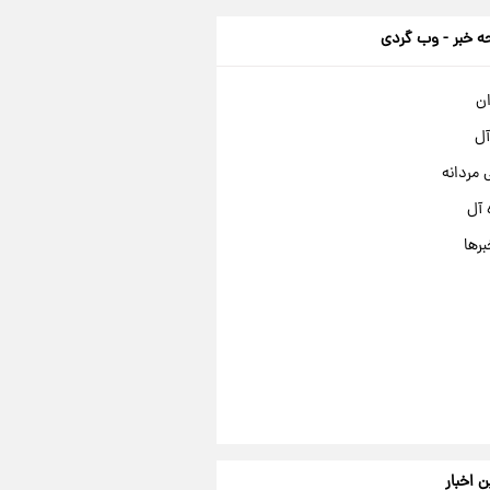
 خبر - وب گردی
ان
آل
مردانه
 آل
برها
ن اخبار