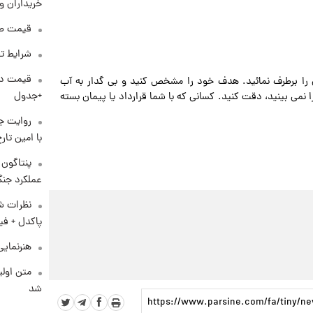
خریداران و
قیمت طلا و 
شرایط تف
 را برطرف نمائید. هدف خود را مشخص کنید و بی گدار به آب
+جدول
 نمی بینید، دقت کنید. کسانی که با شما قرارداد یا پیمان بسته
روایت ج
با امین تار
عملکرد جنگ
نظرات شن
پاکدل + فی
هنرنمایی
متن اولی
شد