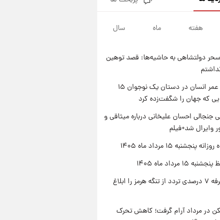
پربحث ها
فال قهوه روزانه پنجشنبه ۱۵ مرداد
ماه ۱۴۰۵
هفته
ماه
سال
۱ روز پیش
فال روزانه واقعی پنجشنبه ۱۵
مرداد ۱۴۰۵
حر دولتشاهی به حاشیه‌ها: قصد توهین
۱ روز پیش
نداشتم
ارزش سهام عدالت برای امروز
چهارشنبه ۱۴ مرداد + جدول
راز طول عمر انسان در دستان یک نوجوان ۱۵
یی که جهان را شگفت‌زده کرد
۱ روز پیش
آغاز طرح جدید فروش مشارکت در
 جنجالی احسان علیخانی درباره میثاقی و
تولید سایپا؛ نام خودرو، مبلغ پیش
 وایرال شد+فیلم
پرداخت و زمان تحویل | سود
مشارکت چند درصد است؟
ه پنجشنبه ۱۵ مرداد ماه ۱۴۰۵
ه ۱۵ مرداد ماه ۱۴۰۵
ایران تعرفه ۷ درصدی تردد از تنگه هرمز را ابلاغ
کن در مرداد آرام گرفت؛ کاهش تحرک