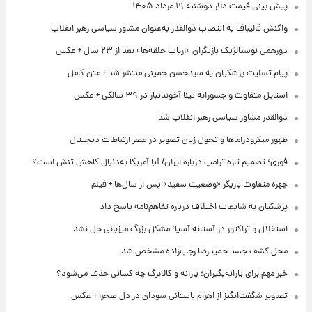
پیش‌ بینی قیمت دلار دوشنبه ۱۹ مرداد ۱۴۰۵
واکنش قالیباف به انتصاب ذوالقدر به‌عنوان مشاور سیاسی رهبر انقلاب
دورهمی نوستالژیک بازیگران «ارباب حلقه‌ها» بعد از ۲۳ سال + عکس
پیام تسلیت پزشکیان به سیدحسن خمینی منتشر شد + متن کامل
استایل متفاوت و جسورانه تینا آخوندتبار در ۳۹ سالگی + عکس
ذوالقدر مشاور سیاسی رهبر انقلاب شد
ظهور میکرودراماها و تحول زبان تصویر در عصر ارتباطات دیجیتال
فوری؛ تصمیم تازه ترامپ درباره ایران/ آیا آمریکا به‌دنبال کاهش تنش است؟
چهره متفاوت بازیگر «وضعیت سفید» پس از سال‌ها + فیلم
پزشکیان به شایعات اختلاف درباره تفاهم‌نامه پاسخ داد
استقلال و تراکتور در آستانه آسیا؛ مشکل بزرگ میزبانی حل نشد
محل کشف جسد حمیدرضا رجب‌زاده مشخص شد
خبر مهم برای یارانه‌بگیران؛ یارانه و کالابرگ چه کسانی حذف می‌شود؟
تصاویر شگفت‌انگیز از اهرام باستانی سودان در دل صحرا + عکس