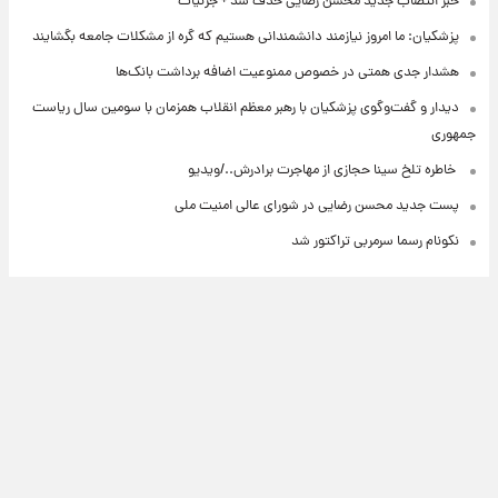
خبر انتصاب جدید محسن رضایی حذف شد + جزئیات
پزشکیان: ما امروز نیازمند دانشمندانی هستیم که گره از مشکلات جامعه بگشایند
هشدار جدی همتی در خصوص ممنوعیت اضافه ‌برداشت بانک‌ها
دیدار و گفت‌وگوی پزشکیان با رهبر معظم انقلاب همزمان با سومین سال ریاست
جمهوری
⁨ خاطره تلخ سینا حجازی از مهاجرت برادرش../ویدیو
پست جدید محسن رضایی در شورای عالی امنیت ملی
نکونام رسما سرمربی تراکتور شد