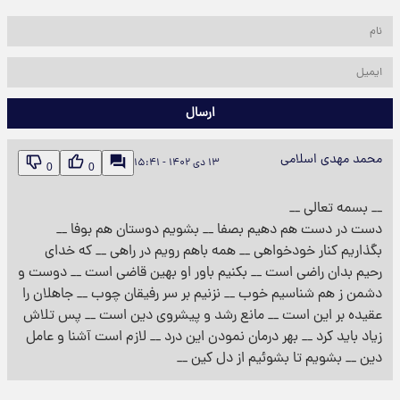
ارسال
محمد مهدی اسلامی
۱۳ دی ۱۴۰۲ - ۱۵:۴۱
0
0
__ بسمه تعالی __
دست در دست هم دهیم بصفا __ بشویم دوستان هم بوفا __
بگذاریم کنار خودخواهی __ همه باهم رویم در راهی __ که خدای
رحیم بدان راضی است __ بکنیم باور او بهین قاضی است __ دوست و
دشمن ز هم شناسیم خوب __ نزنیم بر سر رفیقان چوب __ جاهلان را
عقیده بر این است __ مانع رشد و پیشروی دین است __ پس تلاش
زیاد باید کرد __ بهر درمان نمودن این درد __ لازم است آشنا و عامل
دین __ بشویم تا بشوئیم از دل کین __