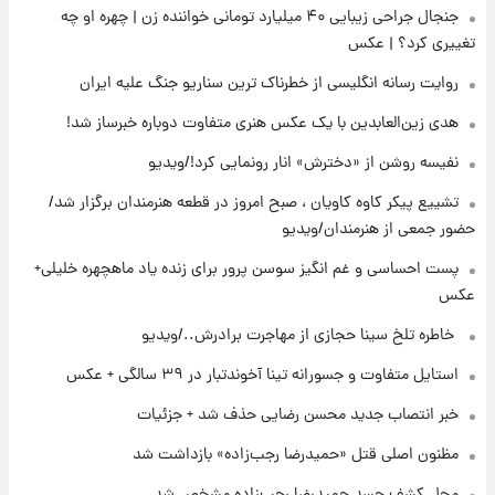
جنجال جراحی زیبایی ۴۰ میلیارد تومانی خواننده زن | چهره او چه
تغییری کرد؟ | عکس
۱۸ ساعت پیش
خبر انتصاب جدید محسن رضایی حذف شد +
روایت رسانه انگلیسی از خطرناک ترین سناریو جنگ علیه ایران
جزئیات
هدی زین‌العابدین با یک عکس هنری متفاوت دوباره خبرساز شد!
۱۹ ساعت پیش
نفیسه روشن از «دخترش» انار رونمایی کرد!/ویدیو
پست جدید محسن رضایی در شورای عالی امنیت
ملی
تشییع پیکر کاوه کاویان ، صبح امروز در قطعه هنرمندان برگزار شد/
حضور جمعی از هنرمندان/ویدیو
۲۳ ساعت پیش
پست احساسی و غم انگیز سوسن پرور برای زنده یاد ماهچهره خلیلی+
آتش‌سوزی در لوناپارک شیراز؛ آخرین وضعیت
عکس
خزندگان خطرناک پس از حادثه
⁨ خاطره تلخ سینا حجازی از مهاجرت برادرش../ویدیو
۱ روز پیش
استایل متفاوت و جسورانه تینا آخوندتبار در ۳۹ سالگی + عکس
خواستگار ۵۰ساله شاهدخت لئونور بازداشت شد
خبر انتصاب جدید محسن رضایی حذف شد + جزئیات
مظنون اصلی قتل «حمیدرضا رجب‌زاده» بازداشت شد
محل کشف جسد حمیدرضا رجب‌زاده مشخص شد