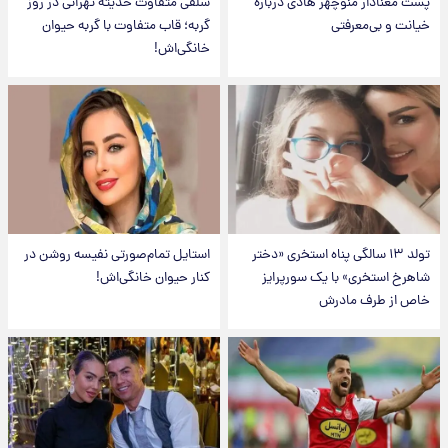
پست معنادار منوچهر هادی درباره
سلفی متفاوت حدیثه تهرانی در روز
خیانت و بی‌معرفتی
گربه؛ قاب متفاوت با گربه حیوان
خانگی‌اش!
تولد ۱۳ سالگی پناه استخری «دختر
استایل تمام‌صورتی نفیسه روشن در
شاهرخ استخری» با یک سورپرایز
کنار حیوان خانگی‌اش!
خاص از طرف مادرش