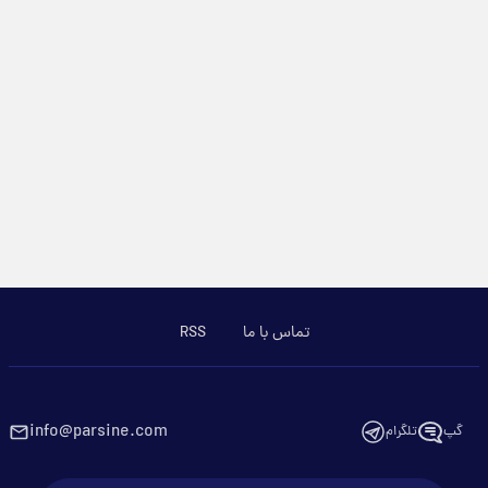
تماس با ما
RSS
info@parsine.com
گپ
تلگرام