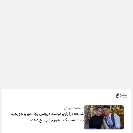
داغ
۱ ساعت پیش
شایعه برگزاری مراسم عروسی رونالدو و جورجینا
باعث شد یک اتفاق جالب رخ دهد.