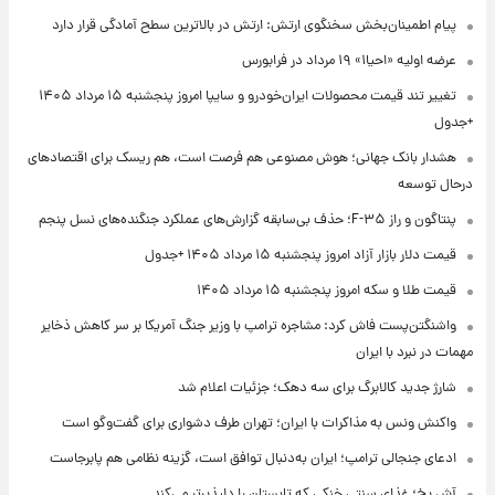
پیام اطمینان‌بخش سخنگوی ارتش: ارتش در بالاترین سطح آمادگی قرار دارد
عرضه اولیه «احیا۱» ۱۹ مرداد در فرابورس
تغییر تند قیمت محصولات ایران‌خودرو و سایپا امروز پنجشنبه ۱۵ مرداد ۱۴۰۵
+جدول
هشدار بانک جهانی؛ هوش مصنوعی هم فرصت است، هم ریسک برای اقتصادهای
درحال توسعه
پنتاگون و راز F-۳۵؛ حذف بی‌سابقه گزارش‌های عملکرد جنگنده‌های نسل پنجم
قیمت دلار بازار آزاد امروز پنجشنبه ۱۵ مرداد ۱۴۰۵ +جدول
قیمت طلا و سکه امروز پنجشنبه ۱۵ مرداد ۱۴۰۵
واشنگتن‌پست فاش کرد: مشاجره ترامپ با وزیر جنگ آمریکا بر سر کاهش ذخایر
مهمات در نبرد با ایران
شارژ جدید کالابرگ برای سه دهک؛ جزئیات اعلام شد
واکنش ونس به مذاکرات با ایران؛ تهران طرف دشواری برای گفت‌وگو است
ادعای جنجالی ترامپ؛ ایران به‌دنبال توافق است، گزینه نظامی هم پابرجاست
آش یخ؛ غذای سنتی خنکی که تابستان را دلپذیرتر می‌کند