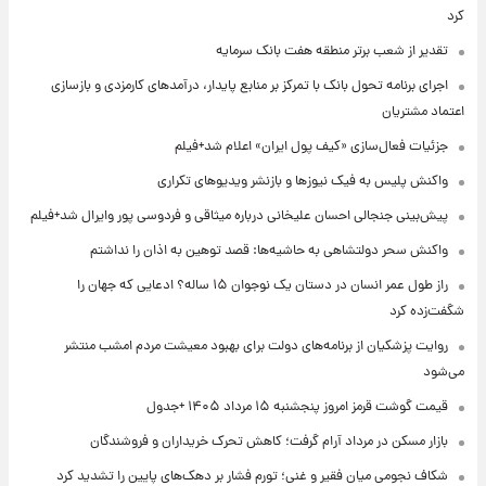
کرد
تقدیر از شعب برتر منطقه هفت بانک سرمایه
اجرای برنامه تحول بانک با تمرکز بر منابع پایدار، درآمدهای کارمزدی و بازسازی
اعتماد مشتریان
جزئیات فعال‌سازی «کیف پول ایران» اعلام شد+فیلم
واکنش پلیس به فیک نیوزها و بازنشر ویدیوهای تکراری
پیش‌بینی جنجالی احسان علیخانی درباره میثاقی و فردوسی پور وایرال شد+فیلم
واکنش سحر دولتشاهی به حاشیه‌ها: قصد توهین به اذان را نداشتم
راز طول عمر انسان در دستان یک نوجوان ۱۵ ساله؟ ادعایی که جهان را
شگفت‌زده کرد
روایت پزشکیان از برنامه‌های دولت برای بهبود معیشت مردم امشب منتشر
می‌شود
قیمت گوشت قرمز امروز پنجشنبه ۱۵ مرداد ۱۴۰۵ +جدول
بازار مسکن در مرداد آرام گرفت؛ کاهش تحرک خریداران و فروشندگان
شکاف نجومی میان فقیر و غنی؛ تورم فشار بر دهک‌های پایین را تشدید کرد