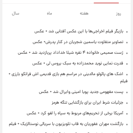
۱۳ ساعت پیش
فال قهوه روزانه پنجشنبه ۱۵ مرداد ماه ۱۴۰۵
روز
هفته
ماه
سال
بازیگر فیلم اخراجی‌ها با این عکس آفتابی شد + عکس
۱۴ ساعت پیش
فال روزانه واقعی پنجشنبه ۱۵ مرداد ۱۴۰۵
تصاویر متفاوت یاسمین شجریان در کنار پدرش+ عکس
ژست صمیمی خانواده ۴ نفره شیلا خداداد پربازدید شد + عکس
۲۱ ساعت پیش
قدرت نمایی نوید محمدزاده به سبک بروس لی + عکس
ارزش سهام عدالت برای امروز چهارشنبه ۱۴ مرداد
+ جدول
اشک های پائولو مالدینی در مراسم هم بازی قدیمی اش فرانکو بارزی +
فیلم
۱ روز پیش
پست مفهومی جدید پویا امینی وایرال شد + عکس
آغاز طرح جدید فروش مشارکت در تولید سایپا؛
نام خودرو، مبلغ پیش پرداخت و زمان تحویل |
جزئیات شرط ایران برای بازگشایی تنگه هرمز
سود مشارکت چند درصد است؟
آمریکا برخی از تحریم‌های مربوط به سپاه را لغو کرد + عکس
۱ روز پیش
زمان پخش «مرد سه هزار چهره» مشخص شد
بازگشت مهران غفوریان به قاب تلویزیون با سریالی نوستالژیک + فیلم