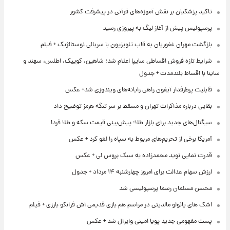
تاکید پزشکیان بر نقش آموزه‌های قرآنی در پیشرفت کشور
پرسپولیس پیش از آغاز لیگ به پیروزی رسید
بازگشت مهران غفوریان به قاب تلویزیون با سریالی نوستالژیک + فیلم
شرایط تازه فروش اقساطی سایپا اعلام شد؛ شاهین، کوییک، اطلس، سهند و
ساینا با اقساط بلندمدت + جدول
قابلیت پرطرفدار آیفون راهی رایانه‌های ویندوزی شد+ عکس
بقایی درباره مذاکرات تهران و مسقط بر سر تنگه هرمز توضیح داد
سیگنال‌های جدید برای بازار طلا؛ پیش‌بینی قیمت سکه و طلا فردا
آمریکا برخی از تحریم‌های مربوط به سپاه را لغو کرد + عکس
قدرت نمایی نوید محمدزاده به سبک بروس لی + عکس
ارزش سهام عدالت برای امروز چهارشنبه ۱۴ مرداد + جدول
محسن مسلمان رسما پرسپولیسی شد
اشک های پائولو مالدینی در مراسم هم بازی قدیمی اش فرانکو بارزی + فیلم
پست مفهومی جدید پویا امینی وایرال شد + عکس