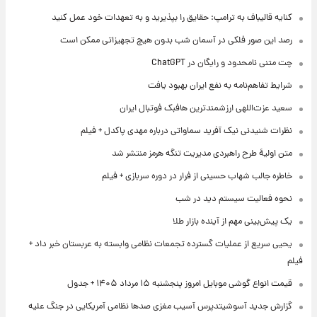
کنایه قالیباف به ترامپ: حقایق را بپذیرید و به تعهدات خود عمل کنید
رصد این صور فلکی در آسمان شب بدون هیچ تجهیزاتی ممکن است
چت متنی نامحدود و رایگان در ChatGPT
شرایط تفاهم‌نامه به نفع ایران بهبود یافت
سعید عزت‌اللهی ارزشمندترین هافبک فوتبال ایران
نظرات شنیدنی نیک آفرید سماواتی درباره مهدی پاکدل + فیلم
متن اولیۀ طرح راهبردی مدیریت تنگه هرمز منتشر شد
خاطره جالب شهاب حسینی از فرار در دوره سربازی + فیلم
نحوه فعالیت سیستم دید در شب
یک پیش‌بینی مهم از آینده بازار طلا
یحیی سریع از عملیات گسترده تجمعات نظامی وابسته به عربستان خبر داد +
فیلم
قیمت انواع گوشی موبایل امروز پنجشنبه ۱۵ مرداد ۱۴۰۵ + جدول
گزارش جدید آسوشیتدپرس آسیب مغزی صدها نظامی آمریکایی در جنگ علیه