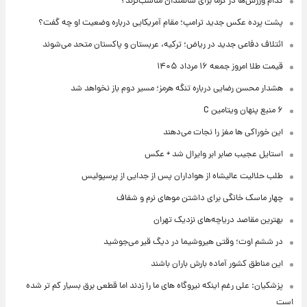
کدام ورزش‌ها در گرما برای سالمندان مناسب‌ترند؟
پشت پرده عکس جدید ترامپ؛ مقام آمریکایی درباره وضعیت او چه گفت؟
ائتلاف دفاعی جدید در ریاض؛ ترکیه، عربستان و پاکستان متحد می‌شوند
قیمت طلا امروز جمعه ۱۶ مرداد ۱۴۰۵
هشدار محسن رضایی درباره تنگه هرمز؛ مسیر دوم باز نخواهد شد
۶ منبع پنهان ویتامین C
این خوراکی ها مغز را نجات می‌دهند
استایل عجیب صابر ابر وایرال شد + عکس
طلب حلالیت عالیشاه از هواداران پس از جدایی از پرسپولیس
چهار ماسک خانگی برای داشتن موهای نرم و شفاف
بهترین مقاصد دریاچه‌های نزدیک تهران
در ششم اوت؛ وقتی هیروشیما در دیگ قیر می‌جوشید
این مناطق کشور آماده بارش باران باشند
پزشکیان: علی رغم اینکه نیروگاه های ما را زدند اما قطعی برق بسیار کم تر شده
است