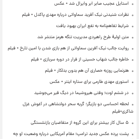
استایل عجیب صابر ابر وایرال شد + عکس
۱ روز پیش
تغییر تند قیمت محصولات ایران‌خودرو و سایپا
نظرات شنیدنی نیک آفرید سماواتی درباره مهدی پاکدل + فیلم
امروز پنجشنبه ۱۵ مرداد ۱۴۰۵ +جدول
شرایط تفاهم‌نامه به نفع ایران بهبود یافت
۱ روز پیش
متن اولیۀ طرح راهبردی مدیریت تنگه هرمز منتشر شد
قیمت طلا و سکه امروز پنجشنبه ۱۵ مرداد ۱۴۰۵
روایت جالب نیک آفرین سماواتی از هم بازی شدن با امین تارخ + فیلم
خاطره جالب شهاب حسینی از فرار در دوره سربازی + فیلم
۱ روز پیش
شارژ جدید کالابرگ برای سه دهک؛ جزئیات اعلام
هنرنمایی روزبه حصاری آن هم بدون بدلکار + فیلم
شد
استوری مهدی طارمی برای ستاره اینتر + عکس
۱ روز پیش
در ششم اوت؛ وقتی هیروشیما در دیگ قیر می‌جوشید
شرایط تازه فروش اقساطی سایپا اعلام شد؛
شاهین، کوییک، اطلس، سهند و ساینا با اقساط
لحظه احساسی دو بازیگر؛ گریه سحر دولتشاهی در آغوش غزل
بلندمدت + جدول
شاکری+فیلم
۱ روز پیش
۵ سال کار بیشتر برای این گروه از متقاضیان بازنشستگی
سیگنال‌های جدید برای بازار طلا؛ پیش‌بینی
قیمت سکه و طلا فردا
پشت پرده عکس جدید ترامپ؛ مقام آمریکایی درباره وضعیت او چه