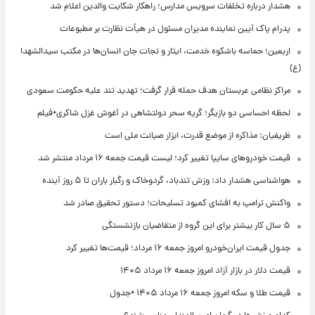
هشدار درباره تخلفات سرویس مدارس؛ راهکار شکایت والدین اعلام شد
پدرام پاک آیین نماینده مدیران مسئول در هیأت نظارت بر مطبوعات
اربعین؛ حماسه باشکوه خدمت، ایثار و نجات جان انسان‌ها در مکتب سیدالشهدا
(ع)
مراکز نظامی عربستان هدف حمله قرار گرفت؛ تهدید تند علیه حکومت سعودی
لحظه احساسی دو بازیگر؛ گریه سحر دولتشاهی در آغوش غزل شاکری+فیلم
ظریفیان: مذاکره از موضع قدرت، ابزار صیانت ملی است
قیمت خودروهای سایپا تغییر کرد؛ لیست قیمت جمعه ۱۶ مرداد منتشر شد
هواشناسی هشدار داد: وزش تندباد، گردوخاک و رگبار باران تا ۵ روز آینده
واکنش ترامپ به افشای کمبود تسلیحات؛ دستور تحقیق صادر شد
۵ سال کار بیشتر برای این گروه از متقاضیان بازنشستگی
جدول قیمت ایران‌خودرو امروز جمعه ۱۶ مرداد؛ قیمت‌ها تغییر کرد
قیمت دلار در بازار آزاد امروز جمعه ۱۶ مرداد ۱۴۰۵
قیمت طلا و سکه امروز جمعه ۱۶ مرداد ۱۴۰۵ +جدول