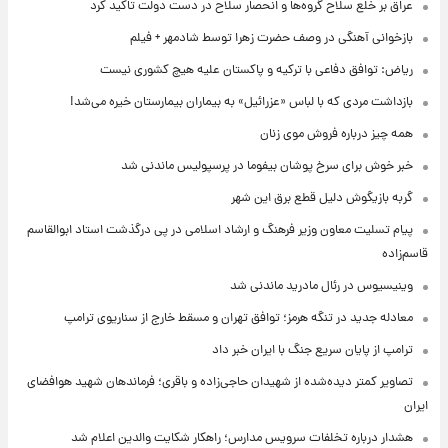
عراق بر خلع سلاح گروه‌ها و انحصار سلاح در دست دولت تاکید کرد
بازخوانی آهنگی در وصف حضرت زهرا توسط شادمهر + فیلم
ریاض: توافق دفاعی با ترکیه و پاکستان علیه هیچ کشوری نیست
بازداشت مردی که با لباس «عزرائیل» به بیماران بیمارستان خیره می‌شد!
همه چیز درباره فروش موی زنان
خبر خوش برای سرخ پوشان بیفوما در پرسپولیس ماندنی شد
گربه بازیگوش دلیل قطع برق این شهر
پیام تسلیت معاون وزیر فرهنگ و ارشاد اسلامی در پی درگذشت استاد ابوالقاسم
قاسم‌زاده
وینیسیوس در رئال مادرید ماندنی شد
معادله جدید در تنگه هرمز؛ توافق تهران و مسقط خارج از سناریوی ترامپ
ترامپ از پایان سریع جنگ با ایران خبر داد
تصاویر کمتر دیده‌شده از شهیدان حاجی‌زاده و باقری؛ فرماندهان شهید هوافضای
ایران
هشدار درباره تخلفات سرویس مدارس؛ راهکار شکایت والدین اعلام شد