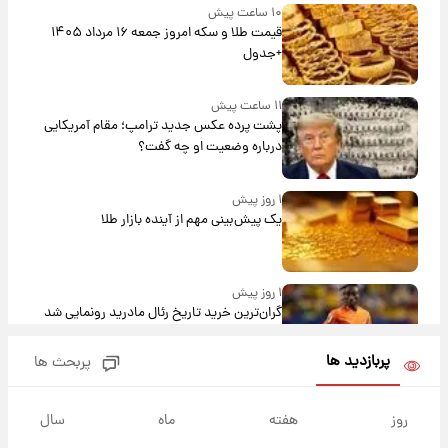
۱۰ ساعت پیش
قیمت طلا و سکه امروز جمعه ۱۶ مرداد ۱۴۰۵
+جدول
۱۱ ساعت پیش
پشت پرده عکس جدید ترامپ؛ مقام آمریکایی
درباره وضعیت او چه گفت؟
۱ روز پیش
یک پیش‌بینی مهم از آینده بازار طلا
۱ روز پیش
گران‌ترین خرید تاریخ رئال مادرید رونمایی شد
پربازدید ها
پربحث ها
۱ روز پیش
پیش‌بینی بارش‌های گسترده با ورود ال‌نینو؛ کدام
روز
هفته
ماه
سال
روزها پربارش‌تر خواهند بود؟