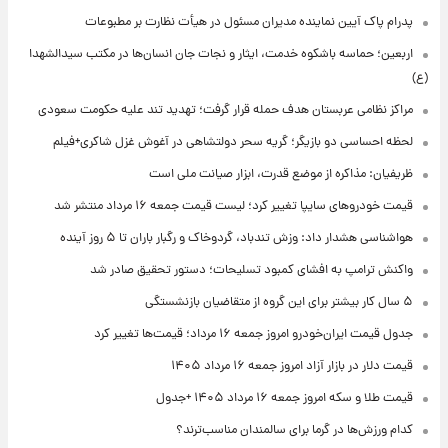
پدرام پاک آیین نماینده مدیران مسئول در هیأت نظارت بر مطبوعات
اربعین؛ حماسه باشکوه خدمت، ایثار و نجات جان انسان‌ها در مکتب سیدالشهدا
(ع)
مراکز نظامی عربستان هدف حمله قرار گرفت؛ تهدید تند علیه حکومت سعودی
لحظه احساسی دو بازیگر؛ گریه سحر دولتشاهی در آغوش غزل شاکری+فیلم
ظریفیان: مذاکره از موضع قدرت، ابزار صیانت ملی است
قیمت خودروهای سایپا تغییر کرد؛ لیست قیمت جمعه ۱۶ مرداد منتشر شد
هواشناسی هشدار داد: وزش تندباد، گردوخاک و رگبار باران تا ۵ روز آینده
واکنش ترامپ به افشای کمبود تسلیحات؛ دستور تحقیق صادر شد
۵ سال کار بیشتر برای این گروه از متقاضیان بازنشستگی
جدول قیمت ایران‌خودرو امروز جمعه ۱۶ مرداد؛ قیمت‌ها تغییر کرد
قیمت دلار در بازار آزاد امروز جمعه ۱۶ مرداد ۱۴۰۵
قیمت طلا و سکه امروز جمعه ۱۶ مرداد ۱۴۰۵ +جدول
کدام ورزش‌ها در گرما برای سالمندان مناسب‌ترند؟