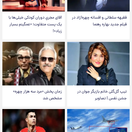
فقیهه سلطانی و افسانه چهره‌آزاد در
آقای مجریِ دوران کودکی خیلی‌ها با
فیلم جدید بهاره رهنما
یک پست متفاوت؛ «غمگینم بسیار
زیاد»!
تیپ گل‌گلی خانم بازیگر جوان در
زمان پخش «مرد سه هزار چهره»
جشن نفس | تصاویر
مشخص شد