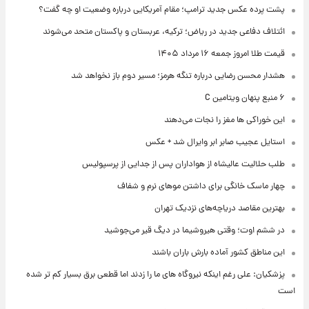
پشت پرده عکس جدید ترامپ؛ مقام آمریکایی درباره وضعیت او چه گفت؟
ائتلاف دفاعی جدید در ریاض؛ ترکیه، عربستان و پاکستان متحد می‌شوند
قیمت طلا امروز جمعه ۱۶ مرداد ۱۴۰۵
هشدار محسن رضایی درباره تنگه هرمز؛ مسیر دوم باز نخواهد شد
۶ منبع پنهان ویتامین C
این خوراکی ها مغز را نجات می‌دهند
استایل عجیب صابر ابر وایرال شد + عکس
طلب حلالیت عالیشاه از هواداران پس از جدایی از پرسپولیس
چهار ماسک خانگی برای داشتن موهای نرم و شفاف
بهترین مقاصد دریاچه‌های نزدیک تهران
در ششم اوت؛ وقتی هیروشیما در دیگ قیر می‌جوشید
این مناطق کشور آماده بارش باران باشند
پزشکیان: علی رغم اینکه نیروگاه های ما را زدند اما قطعی برق بسیار کم تر شده
است