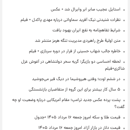
استایل عجیب صابر ابر وایرال شد + عکس
۱ روز پیش
شماره پیراهن خریدهای جدید پرسپولیس اعلام
نظرات شنیدنی نیک آفرید سماواتی درباره مهدی پاکدل + فیلم
شد؛ تیکدری، محبی و سرگیف با اعداد ویژه
شرایط تفاهم‌نامه به نفع ایران بهبود یافت
۱ روز پیش
متن اولیۀ طرح راهبردی مدیریت تنگه هرمز منتشر شد
جزئیات فعال‌سازی «کیف پول ایران» اعلام
شد+فیلم
خاطره جالب شهاب حسینی از فرار در دوره سربازی + فیلم
لحظه احساسی دو بازیگر؛ گریه سحر دولتشاهی در آغوش غزل
۱ روز پیش
شاکری+فیلم
تغییر تند قیمت محصولات ایران‌خودرو و سایپا
امروز پنجشنبه ۱۵ مرداد ۱۴۰۵ +جدول
در ششم اوت؛ وقتی هیروشیما در دیگ قیر می‌جوشید
۵ سال کار بیشتر برای این گروه از متقاضیان بازنشستگی
۱ روز پیش
قیمت طلا و سکه امروز پنجشنبه ۱۵ مرداد ۱۴۰۵
پشت پرده عکس جدید ترامپ؛ مقام آمریکایی درباره وضعیت او چه
گفت؟
قیمت طلا و سکه امروز جمعه ۱۶ مرداد ۱۴۰۵ +جدول
۱ روز پیش
شارژ جدید کالابرگ برای سه دهک؛ جزئیات اعلام
قیمت دلار در بازار آزاد امروز جمعه ۱۶ مرداد ۱۴۰۵
شد