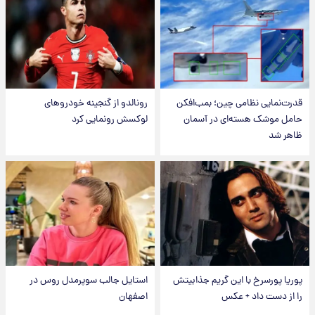
قدرت‌نمایی نظامی چین؛ بمب‌افکن
رونالدو از گنجینه خودروهای
حامل موشک هسته‌ای در آسمان
لوکسش رونمایی کرد
ظاهر شد
پوریا پورسرخ با این گریم جذابیتش
استایل جالب سوپرمدل روس در
را از دست داد + عکس
اصفهان