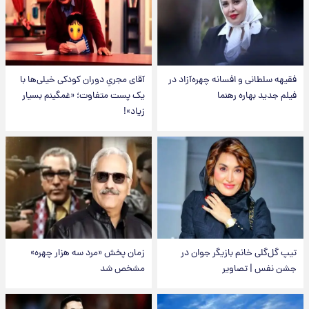
فقیهه سلطانی و افسانه چهره‌آزاد در
آقای مجریِ دوران کودکی خیلی‌ها با
فیلم جدید بهاره رهنما
یک پست متفاوت؛ «غمگینم بسیار
زیاد»!
تیپ گل‌گلی خانم بازیگر جوان در
زمان پخش «مرد سه هزار چهره»
جشن نفس | تصاویر
مشخص شد