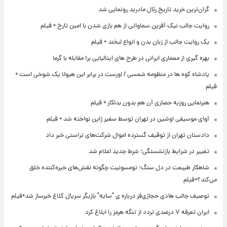
گران‌ترین خرید تاریخ رئال مادرید رونمایی شد
روایت جالب نیک آفرین سماواتی از هم بازی شدن با امین تارخ + فیلم
یک روایت جالب از زبان بدن و انواع لبخند + فیلم
بهره گیری از معماری ایرانی در طرح های ایتالیایی برا مقابله با گرما
پادشاه کوه ها در منظومه شمسی / اورست در برابر این هیولا یک شوخی است +
فیلم
هنرنمایی روزبه حصاری آن هم بدون بدلکار + فیلم
آوای موسیقی اوشین در تهران توسط سفیر ژاپن نواخته شد + فیلم
دادستان تهران از توقیف گسترده اموال شرکت‌های تراستی خبر داد
تغییر در شرایط بازنشستگی؛ شرط جدید اعلام شد
شاهکار طبیعت در دل سنگ؛ تومسونیت چگونه نقش‌های خیره‌کننده خلق
می‌کند؟+فیلم
توصیف جالب هادی حجازی‌فر درباره ی "سایه" بازیگر سریال کلاغ خبرساز شد+فیلم
ایران تعرفه ۷ درصدی تردد از تنگه هرمز را ابلاغ کرد