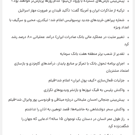
پیش‌بینی بارش‌های گسترده با ورود ال‌نینو؛ کدام روزها پربارش‌تر خواهند بود؟
ترکیه از مذاکرات ایران و آمریکا گفت؛ تأکید فیدان بر ضرورت مهار اسرائیل
شماره پیراهن خریدهای جدید پرسپولیس اعلام شد؛ تیکدری، محبی و سرگیف با
اعداد ویژه
تغییر مثبت در عملکرد مالی بانک صادرات ایران/ درآمد عملیاتی ۸۰ درصد رشد
کرد
تقدیر از شعب برتر منطقه هفت بانک سرمایه
اجرای برنامه تحول بانک با تمرکز بر منابع پایدار، درآمدهای کارمزدی و بازسازی
اعتماد مشتریان
جزئیات فعال‌سازی «کیف پول ایران» اعلام شد+فیلم
واکنش پلیس به فیک نیوزها و بازنشر ویدیوهای تکراری
پیش‌بینی جنجالی احسان علیخانی درباره میثاقی و فردوسی پور وایرال شد+فیلم
واکنش سحر دولتشاهی به حاشیه‌ها: قصد توهین به اذان را نداشتم
راز طول عمر انسان در دستان یک نوجوان ۱۵ ساله؟ ادعایی که جهان را
شگفت‌زده کرد