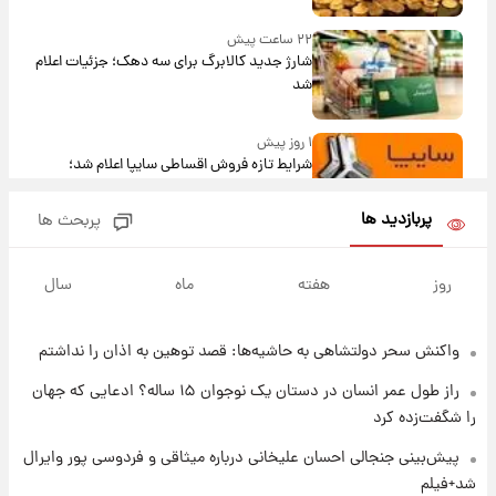
۲۲ ساعت پیش
شارژ جدید کالابرگ برای سه دهک؛ جزئیات اعلام
شد
۱ روز پیش
شرایط تازه فروش اقساطی سایپا اعلام شد؛
شاهین، کوییک، اطلس، سهند و ساینا با اقساط
بلندمدت + جدول
پربازدید ها
پربحث ها
۱ روز پیش
سیگنال‌های جدید برای بازار طلا؛ پیش‌بینی
روز
هفته
ماه
سال
قیمت سکه و طلا فردا
واکنش سحر دولتشاهی به حاشیه‌ها: قصد توهین به اذان را نداشتم
۱ روز پیش
فال حافظ پنجشنبه ۱۵ مرداد ماه ۱۴۰۵
راز طول عمر انسان در دستان یک نوجوان ۱۵ ساله؟ ادعایی که جهان
را شگفت‌زده کرد
۱ روز پیش
پیش‌بینی جنجالی احسان علیخانی درباره میثاقی و فردوسی پور وایرال
فال قهوه روزانه پنجشنبه ۱۵ مرداد ماه ۱۴۰۵
شد+فیلم