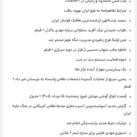
چت متنی نامحدود و رایگان در ChatGPT
شرایط تفاهم‌نامه به نفع ایران بهبود یافت
سعید عزت‌اللهی ارزشمندترین هافبک فوتبال ایران
نظرات شنیدنی نیک آفرید سماواتی درباره مهدی پاکدل + فیلم
متن اولیۀ طرح راهبردی مدیریت تنگه هرمز منتشر شد
خاطره جالب شهاب حسینی از فرار در دوره سربازی + فیلم
نحوه فعالیت سیستم دید در شب
یک پیش‌بینی مهم از آینده بازار طلا
یحیی سریع از عملیات گسترده تجمعات نظامی وابسته به عربستان خبر داد +
فیلم
قیمت انواع گوشی موبایل امروز پنجشنبه ۱۵ مرداد ۱۴۰۵ + جدول
گزارش جدید آسوشیتدپرس آسیب مغزی صدها نظامی آمریکایی در جنگ علیه
ایران
جزئیات شرط جدید بازنشستگی اعلام شد
استوری مهدی طارمی برای ستاره اینتر + عکس