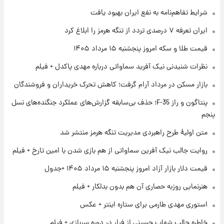
شرایط تفاهم‌نامه به نفع ایران بهبود یافت
۱ روز پیش
ایران تعرفه ۷ درصدی تردد از تنگه هرمز را ابلاغ کرد
فال روزانه واقعی پنجشنبه ۱۵ مرداد ۱۴۰۵
قیمت طلا و سکه امروز پنجشنبه ۱۵ مرداد ۱۴۰۵
نظرات شنیدنی نیک آفرید سماواتی درباره مهدی پاکدل + فیلم
۱ روز پیش
بازار مسکن در مرداد آرام گرفت؛ کاهش تحرک خریداران و فروشندگان
ارزش سهام عدالت برای امروز چهارشنبه ۱۴ مرداد
+ جدول
پنتاگون و راز F-35؛ حذف بی‌سابقه گزارش‌های عملکرد جنگنده‌های نسل
پنجم
۱ روز پیش
آغاز طرح جدید فروش مشارکت در تولید سایپا؛
متن اولیۀ طرح راهبردی مدیریت تنگه هرمز منتشر شد
نام خودرو، مبلغ پیش پرداخت و زمان تحویل |
روایت جالب نیک آفرین سماواتی از هم بازی شدن با امین تارخ + فیلم
سود مشارکت چند درصد است؟
قیمت دلار بازار آزاد امروز پنجشنبه ۱۵ مرداد ۱۴۰۵ +جدول
هنرنمایی روزبه حصاری آن هم بدون بدلکار + فیلم
استوری مهدی طارمی برای ستاره اینتر + عکس
خاطره جالب شهاب حسینی از فرار در دوره سربازی + فیلم