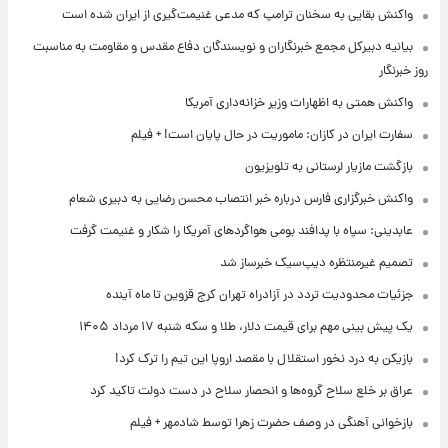
واکنش بقایی به سخنان ترامپ که مدعی غنیمت‌گیری از ایران شده است
بیانیه دبیرکل مجمع خبرنگاران و نویسندگان دفاع مقدس و مقاومت به مناسبت
روز خبرنگار
واکنش همتی به اظهارات وزیر خزانه‌داری آمریکا
سفارت ایران در کازان: ماموریت در حال پایان است! + فیلم
بازگشت مازیار لرستانی به تلویزیون
واکنش خبرگزاری فارس درباره خبر انتصاب محسن رضایی به دبیری شعام
عابدینی: سپاه با پدافند بومی هواگردهای آمریکا را شکار و غنیمت گرفت
تصمیم غیرمنتظره دیپ‌سیک خبرساز شد
جزئیات محدودیت تردد در آزادراه تهران کرج قزوین تا ماه آینده
یک پیش ‌بینی مهم برای قیمت دلار، طلا و سکه شنبه ۱۷ مرداد ۱۴۰۵
بازیکن به درد نخور استقلال با مقصد اروپا این تیم را ترک کرد!
عراق بر خلع سلاح گروه‌ها و انحصار سلاح در دست دولت تاکید کرد
بازخوانی آهنگی در وصف حضرت زهرا توسط شادمهر + فیلم