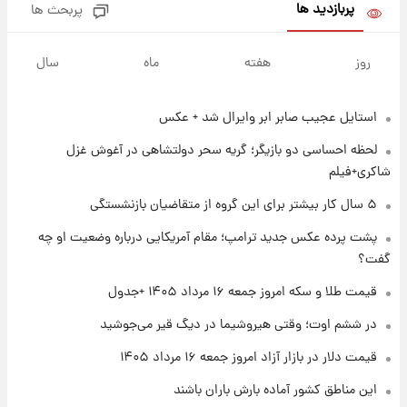
پربازدید ها
پربحث ها
۱ روز پیش
پیش‌بینی بارش‌های گسترده با ورود ال‌نینو؛ کدام
روز
هفته
ماه
سال
روزها پربارش‌تر خواهند بود؟
استایل عجیب صابر ابر وایرال شد + عکس
۱ روز پیش
شماره پیراهن خریدهای جدید پرسپولیس اعلام
لحظه احساسی دو بازیگر؛ گریه سحر دولتشاهی در آغوش غزل
شد؛ تیکدری، محبی و سرگیف با اعداد ویژه
شاکری+فیلم
۱ روز پیش
۵ سال کار بیشتر برای این گروه از متقاضیان بازنشستگی
جزئیات فعال‌سازی «کیف پول ایران» اعلام
پشت پرده عکس جدید ترامپ؛ مقام آمریکایی درباره وضعیت او چه
شد+فیلم
گفت؟
۱ روز پیش
قیمت طلا و سکه امروز جمعه ۱۶ مرداد ۱۴۰۵ +جدول
تغییر تند قیمت محصولات ایران‌خودرو و سایپا
امروز پنجشنبه ۱۵ مرداد ۱۴۰۵ +جدول
در ششم اوت؛ وقتی هیروشیما در دیگ قیر می‌جوشید
قیمت دلار در بازار آزاد امروز جمعه ۱۶ مرداد ۱۴۰۵
۱ روز پیش
این مناطق کشور آماده بارش باران باشند
قیمت طلا و سکه امروز پنجشنبه ۱۵ مرداد ۱۴۰۵