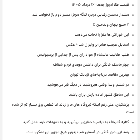
قیمت طلا امروز جمعه ۱۶ مرداد ۱۴۰۵
هشدار محسن رضایی درباره تنگه هرمز؛ مسیر دوم باز نخواهد شد
۶ منبع پنهان ویتامین C
این خوراکی ها مغز را نجات می‌دهند
استایل عجیب صابر ابر وایرال شد + عکس
طلب حلالیت عالیشاه از هواداران پس از جدایی از پرسپولیس
چهار ماسک خانگی برای داشتن موهای نرم و شفاف
بهترین مقاصد دریاچه‌های نزدیک تهران
در ششم اوت؛ وقتی هیروشیما در دیگ قیر می‌جوشید
این مناطق کشور آماده بارش باران باشند
پزشکیان: علی رغم اینکه نیروگاه های ما را زدند اما قطعی برق بسیار کم تر شده
است
کنایه قالیباف به ترامپ: حقایق را بپذیرید و به تعهدات خود عمل کنید
رصد این صور فلکی در آسمان شب بدون هیچ تجهیزاتی ممکن است