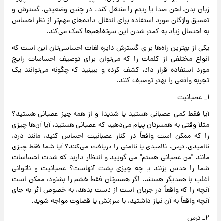
زبان بدن، لحن صدا یا ریتم را منتقل کند. در چنین وضعیتی، گسترش و
تعمیق واژگان مورد استفاده برای انتقال داده‌های مهم‌تر از نظر احساس
به احتمال زیاد به کمتر شدن این سوتفاهم‌ها کمک می‌کند.
یکی از بهترین راه‌ها برای گسترش دایره لغات احساسی‌تان این است که
انواع مختلفی از کلمات را که می‌توان برای توصیف احساسات رایج
مورد استفاده قرار داد، کشف کرده و ببینید که چگونه می‌توانند یک
تجربه واقعی را بهتر توصیف کنند.
۱_ عصبانیت
آیا فقط کمی عصبانی هستید یا شدیدا و از همه چیز عصبانی هستید؟
مثلا وقتی به همسرتان پیام می‌دهید که عصبانی هستید، آیا آن‌ها چیزی
را که ممکن است واقعاً در کنار عصبانیت احساس کنید، مانند درد،
ناامیدی، ترس، ناامیدی یا ناامنی را دریافت می‌کنند؟ آیا شما فقط چیزی
مانند "من عصبانی هستم" می گویید و انتظار دارید که شدت احساسات
شما را حدس بزنند یا چه چیزی پشت آنهاست؟ عصبانیت و ناتوانی
اغلب با همدیگر هستند. اگر همسرتان فقط خشم را بشنود، ممکن است
آنچه را که واقعاً در جریان است از دست بدهد، به خصوص اگر به جای
آنچه واقعاً به آن نیاز داشتید، با سرزنش یا قضاوت مواجه شوید.
۲_ ترس