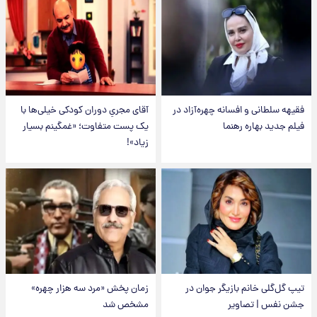
فقیهه سلطانی و افسانه چهره‌آزاد در
آقای مجریِ دوران کودکی خیلی‌ها با
فیلم جدید بهاره رهنما
یک پست متفاوت؛ «غمگینم بسیار
زیاد»!
تیپ گل‌گلی خانم بازیگر جوان در
زمان پخش «مرد سه هزار چهره»
جشن نفس | تصاویر
مشخص شد