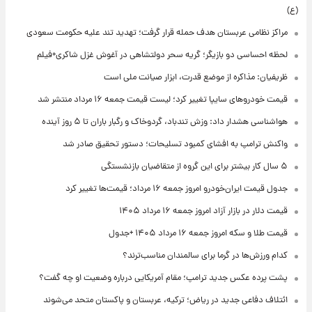
(ع)
مراکز نظامی عربستان هدف حمله قرار گرفت؛ تهدید تند علیه حکومت سعودی
لحظه احساسی دو بازیگر؛ گریه سحر دولتشاهی در آغوش غزل شاکری+فیلم
ظریفیان: مذاکره از موضع قدرت، ابزار صیانت ملی است
قیمت خودروهای سایپا تغییر کرد؛ لیست قیمت جمعه ۱۶ مرداد منتشر شد
هواشناسی هشدار داد: وزش تندباد، گردوخاک و رگبار باران تا ۵ روز آینده
واکنش ترامپ به افشای کمبود تسلیحات؛ دستور تحقیق صادر شد
۵ سال کار بیشتر برای این گروه از متقاضیان بازنشستگی
جدول قیمت ایران‌خودرو امروز جمعه ۱۶ مرداد؛ قیمت‌ها تغییر کرد
قیمت دلار در بازار آزاد امروز جمعه ۱۶ مرداد ۱۴۰۵
قیمت طلا و سکه امروز جمعه ۱۶ مرداد ۱۴۰۵ +جدول
کدام ورزش‌ها در گرما برای سالمندان مناسب‌ترند؟
پشت پرده عکس جدید ترامپ؛ مقام آمریکایی درباره وضعیت او چه گفت؟
ائتلاف دفاعی جدید در ریاض؛ ترکیه، عربستان و پاکستان متحد می‌شوند