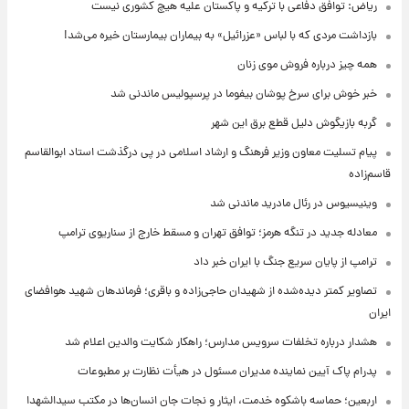
ریاض: توافق دفاعی با ترکیه و پاکستان علیه هیچ کشوری نیست
بازداشت مردی که با لباس «عزرائیل» به بیماران بیمارستان خیره می‌شد!
همه چیز درباره فروش موی زنان
خبر خوش برای سرخ پوشان بیفوما در پرسپولیس ماندنی شد
گربه بازیگوش دلیل قطع برق این شهر
پیام تسلیت معاون وزیر فرهنگ و ارشاد اسلامی در پی درگذشت استاد ابوالقاسم
قاسم‌زاده
وینیسیوس در رئال مادرید ماندنی شد
معادله جدید در تنگه هرمز؛ توافق تهران و مسقط خارج از سناریوی ترامپ
ترامپ از پایان سریع جنگ با ایران خبر داد
تصاویر کمتر دیده‌شده از شهیدان حاجی‌زاده و باقری؛ فرماندهان شهید هوافضای
ایران
هشدار درباره تخلفات سرویس مدارس؛ راهکار شکایت والدین اعلام شد
پدرام پاک آیین نماینده مدیران مسئول در هیأت نظارت بر مطبوعات
اربعین؛ حماسه باشکوه خدمت، ایثار و نجات جان انسان‌ها در مکتب سیدالشهدا