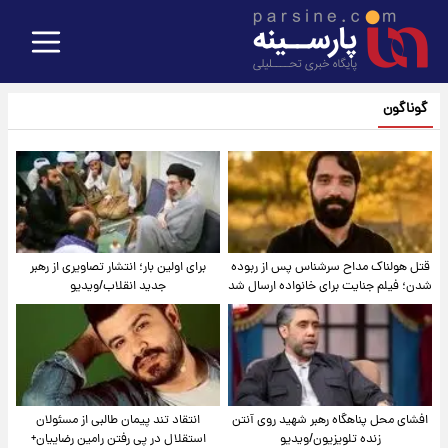
گوناگون
قتل هولناک مداح سرشناس پس از ربوده
برای اولین بار؛ انتشار تصاویری از رهبر
شدن؛ فیلم جنایت برای خانواده ارسال شد
جدید انقلاب/ویدیو
افشای محل پناهگاه‌ رهبر شهید روی آنتن
انتقاد تند پیمان طالبی از مسئولان
زنده تلویزیون/ویدیو
استقلال در پی رفتن رامین رضاییان+