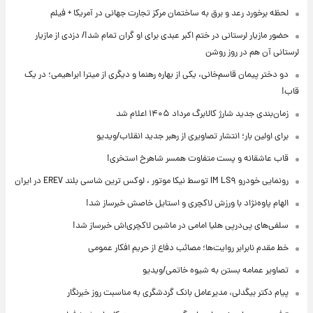
لحظه برخورد رعد و برق به ساختمان مرکز تجارت جهانی در آمریکا + فیلم
حضور مازیار لرستانی در ختم اکبر عبدی برای او گران تمام شد!/ دزدی از مازیار
لرستانی آن هم در روز روشن
دو دختر پیمان قاسم‌خانی، یکی از بهاره رهنما و دیگری از میترا ابراهیمی؛ در یک
قاب!
زمان‌بندی جدید شارژ کالابرگ مرداد ۱۴۰۵ اعلام شد
برای اولین بار؛ انتشار تصاویری از رهبر جدید انقلاب/ویدیو
قاب عاشقانه و پست متفاوت همسر شاهرخ استخری!
رونمایی خودرو IM LS۹ توسط نیکا موتور ، لوکس ترین شاسی بلند EREV در ایران
الهام پاوه‌نژاد با ورزش لاکچری و استایل خاصش خبرساز شد!
سلفی‌های پی‌درپی هلیا امامی در ماشین لاکچری‌اش خبرساز شد!
خط مقدم نابرابر روایت‌ها؛ مصائب دفاع از حریم افکار عمومی
تصاویر عمامه بستن به شیوه خاتمی/ویدیو
پیام دکتر بیگدلی، مدیرعامل بانک گردشگری به مناسبت روز خبرنگار