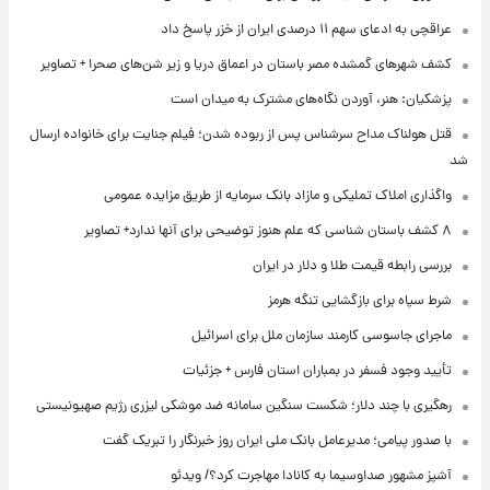
عراقچی به ادعای سهم ۱۱ درصدی ایران از خزر پاسخ داد
کشف شهرهای گمشده مصر باستان در اعماق دریا و زیر شن‌های صحرا + تصاویر
پزشکیان: هنر، آوردن نگاه‌های مشترک به میدان است
قتل هولناک مداح سرشناس پس از ربوده شدن؛ فیلم جنایت برای خانواده ارسال
شد
واگذاری املاک تملیکی و مازاد بانک سرمایه از طریق مزایده عمومی
۸ کشف باستان شناسی که علم هنوز توضیحی برای آنها ندارد+ تصاویر
بررسی رابطه قیمت طلا و دلار در ایران
شرط سپاه برای بازگشایی تنگه هرمز
ماجرای جاسوسی کارمند سازمان ملل برای اسرائیل
تأیید وجود فسفر در بمباران استان فارس + جزئیات
رهگیری با چند دلار؛ شکست سنگین سامانه ضد موشکی لیزری رژیم صهیونیستی
با صدور پیامی؛ مدیرعامل بانک ملی ایران روز خبرنگار را تبریک گفت
آشپز مشهور صداوسیما به کانادا مهاجرت کرد؟/ ویدئو