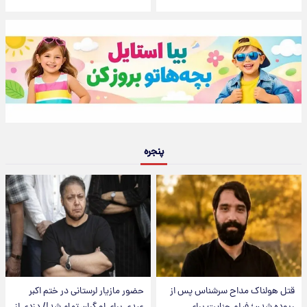
پنجره
قتل هولناک مداح سرشناس پس از
حضور مازیار لرستانی در ختم اکبر