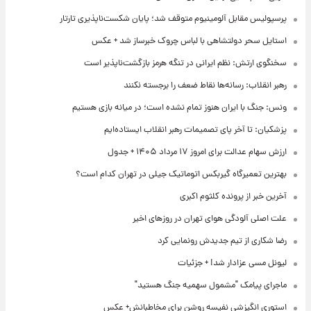
پرسپولیس مقابل آلومینیوم متوقف شد؛ پایان شکست‌ناپذیری تارتار
استایل سحر دولتشاهی با لباس چروک خبرساز شد + عکس
سخنگوی ارتش: نظم ایرانی در تنگه هرمز بازگشت‌ناپذیر است
رهبر انقلاب: رسانه‌ها نقاط ضعف را برجسته نکنند
ونس: جنگ با ایران هنوز تمام نشده است؛ در میانه بازی هستیم
پزشکیان: تا آخر پای تصمیمات رهبر انقلاب ایستاده‌ایم
ارزش سهام عدالت برای امروز ۱۷ مرداد ۱۴۰۵ + جدول
بهترین تعمیرگاه گیربکس اتوماتیک جیلی در تهران کدام است؟
آخرین خبر از پرونده کلثوم اکبری
علت اصلی آلودگی هوای تهران در روزهای اخیر
رضا شکاری از تیم جدیدش رونمایی کرد
لیونل مسی عزادار شد! + جزئیات
ماجرای پیامک "مشمول سهمیه جنگ هستید"
استوری انگیزشی نفیسه روشن برای مخاطبانش+ عکس