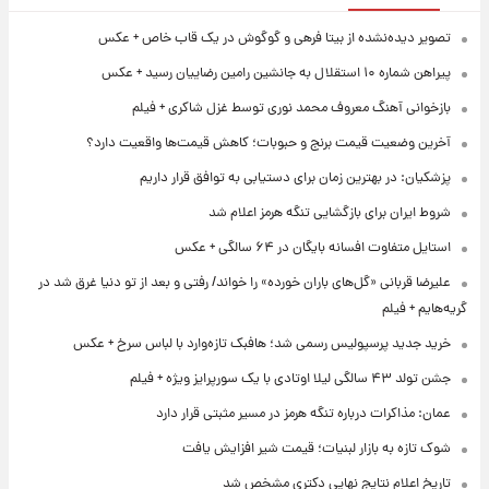
تصویر دیده‌نشده از بیتا فرهی و گوگوش در یک قاب خاص + عکس
پیراهن شماره ۱۰ استقلال به جانشین رامین رضاییان رسید + عکس
بازخوانی آهنگ معروف محمد نوری توسط غزل شاکری + فیلم
آخرین وضعیت قیمت برنج و حبوبات؛ کاهش قیمت‌ها واقعیت دارد؟
پزشکیان: در بهترین زمان برای دستیابی به توافق قرار داریم
شروط ایران برای بازگشایی تنگه هرمز اعلام شد
استایل متفاوت افسانه بایگان در ۶۴ سالگی + عکس
علیرضا قربانی «گل‌های باران خورده» را خواند/ رفتی و بعد از تو دنیا غرق شد در
گریه‌هایم + فیلم
خرید جدید پرسپولیس رسمی شد؛ هافبک تازه‌وارد با لباس سرخ + عکس
جشن تولد ۴۳ سالگی لیلا اوتادی با یک سورپرایز ویژه + فیلم
عمان: مذاکرات درباره تنگه هرمز در مسیر مثبتی قرار دارد
شوک تازه به بازار لبنیات؛ قیمت شیر افزایش یافت
تاریخ اعلام نتایج نهایی دکتری مشخص شد