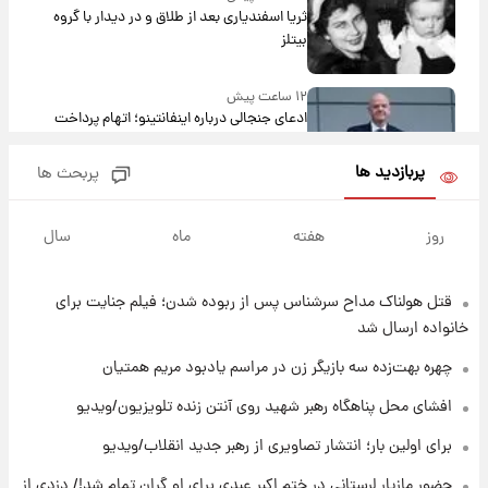
ثریا اسفندیاری بعد از طلاق و در دیدار با گروه
بیتلز
۱۲ ساعت پیش
ادعای جنجالی درباره اینفانتینو؛ اتهام پرداخت
پول به معشوقه با درآمد یوفا
پربازدید ها
پربحث ها
۱۲ ساعت پیش
هشدار درباره کمبود یک ماده معدنی؛ خطر
روز
هفته
ماه
سال
آلزایمر و زوال عقل افزایش می‌یابد؟
قتل هولناک مداح سرشناس پس از ربوده شدن؛ فیلم جنایت برای
۱۳ ساعت پیش
انتقاد تند پیمان طالبی از مسئولان استقلال در
خانواده ارسال شد
پی رفتن رامین رضاییان+ عکس
چهره بهت‌زده سه بازیگر زن در مراسم یادبود مریم همتیان
۱۳ ساعت پیش
افشای محل پناهگاه‌ رهبر شهید روی آنتن زنده تلویزیون/ویدیو
قیمت گوشت گوساله و گوسفند امروز شنبه ۱۷
برای اولین بار؛ انتشار تصاویری از رهبر جدید انقلاب/ویدیو
مرداد ۱۴۰۵ +جدول
حضور مازیار لرستانی در ختم اکبر عبدی برای او گران تمام شد!/ دزدی از