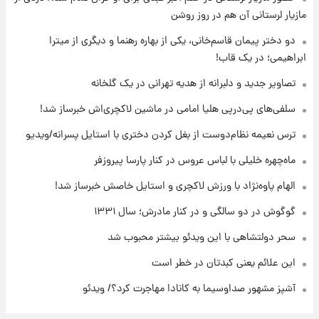
۱۳ ساعت پیش
مازیار لرستانی آن هم در روز روشن
با قدرتمندترین و بادوام ترین تانک جهان آشنا
شوید+ فیلم
دو دختر پیمان قاسم‌خانی، یکی از بهاره رهنما و دیگری از میترا
ابراهیمی؛ در یک قاب!
۱۴ ساعت پیش
تصاویر جدید و دلبرانه از هدیه تهرانی در یک گلخانه
قیمت طلا ۱۸عیار امروز شنبه ۱۷ مرداد ۱۴۰۵
+جدول
سلفی‌های پی‌درپی هلیا امامی در ماشین لاکچری‌اش خبرساز شد!
ترس نعیمه نظام‌دوست از بغل کردن دختری با استایل پسرانه/ویدیو
۱۴ ساعت پیش
قیمت محصولات ایران‌خودرو و سایپا امروز شنبه
ماه‌چهره خلیلی با لباس عروس در کنار پارسا پیروزفر
۱۷ مرداد ۱۴۰۵
الهام پاوه‌نژاد با ورزش لاکچری و استایل خاصش خبرساز شد!
گوگوش در دو سالگی و در کنار مادرش؛ سال ۱۳۳۱
سحر دولتشاهی با این ویدئو بیشتر محبوب شد
این علائم یعنی کبدتان در خطر است
آشپز مشهور صداوسیما به کانادا مهاجرت کرد؟/ ویدئو