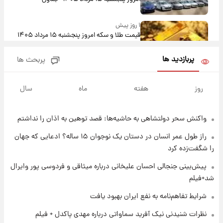
۱ روز پیش
قیمت طلا و سکه امروز پنجشنبه ۱۵ مرداد ۱۴۰۵
پربازدید ها
پربحث ها
۱ روز پیش
شارژ جدید کالابرگ برای سه دهک؛ جزئیات اعلام
روز
هفته
ماه
سال
شد
واکنش سحر دولتشاهی به حاشیه‌ها: قصد توهین به اذان را نداشتم
۱ روز پیش
شرایط تازه فروش اقساطی سایپا اعلام شد؛
راز طول عمر انسان در دستان یک نوجوان ۱۵ ساله؟ ادعایی که جهان
شاهین، کوییک، اطلس، سهند و ساینا با اقساط
را شگفت‌زده کرد
بلندمدت + جدول
۱ روز پیش
پیش‌بینی جنجالی احسان علیخانی درباره میثاقی و فردوسی پور وایرال
سیگنال‌های جدید برای بازار طلا؛ پیش‌بینی
شد+فیلم
قیمت سکه و طلا فردا
شرایط تفاهم‌نامه به نفع ایران بهبود یافت
۱ روز پیش
نظرات شنیدنی نیک آفرید سماواتی درباره مهدی پاکدل + فیلم
فال حافظ پنجشنبه ۱۵ مرداد ماه ۱۴۰۵