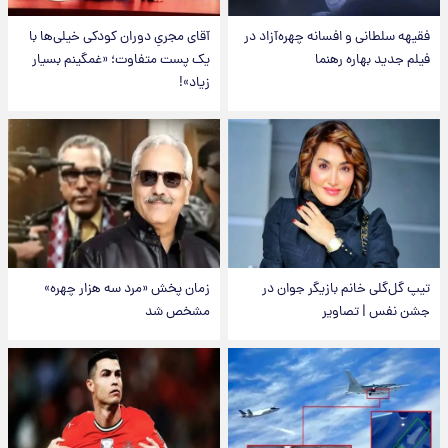
فقیهه سلطانی و افسانه چهره‌آزاد در
آقای مجریِ دوران کودکی خیلی‌ها با
فیلم جدید بهاره رهنما
یک پست متفاوت؛ «غمگینم بسیار
زیاد»!
تیپ گل‌گلی خانم بازیگر جوان در
زمان پخش «مرد سه هزار چهره»
جشن نفس | تصاویر
مشخص شد