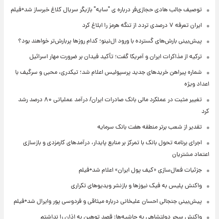
توصیف جالب هادی حجازی‌فر درباره ی "سایه" بازیگر سریال کلاغ خبرساز شد+فیلم
ایران تعرفه ۷ درصدی تردد از تنگه هرمز را ابلاغ کرد
پیش‌بینی بارش‌های گسترده با ورود ال‌نینو؛ کدام روزها پربارش‌تر خواهند بود؟
ترکیه از مذاکرات ایران و آمریکا گفت؛ تأکید فیدان بر ضرورت مهار اسرائیل
شماره پیراهن خریدهای جدید پرسپولیس اعلام شد؛ تیکدری، محبی و سرگیف با
اعداد ویژه
تغییر مثبت در عملکرد مالی بانک صادرات ایران/ درآمد عملیاتی ۸۰ درصد رشد
کرد
تقدیر از شعب برتر منطقه هفت بانک سرمایه
اجرای برنامه تحول بانک با تمرکز بر منابع پایدار، درآمدهای کارمزدی و بازسازی
اعتماد مشتریان
جزئیات فعال‌سازی «کیف پول ایران» اعلام شد+فیلم
واکنش پلیس به فیک نیوزها و بازنشر ویدیوهای تکراری
پیش‌بینی جنجالی احسان علیخانی درباره میثاقی و فردوسی پور وایرال شد+فیلم
واکنش سحر دولتشاهی به حاشیه‌ها: قصد توهین به اذان را نداشتم