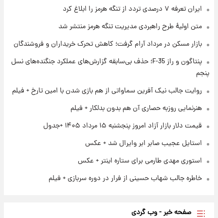
ایران تعرفه ۷ درصدی تردد از تنگه هرمز را ابلاغ کرد
متن اولیۀ طرح راهبردی مدیریت تنگه هرمز منتشر شد
۱ روز پیش
بازار مسکن در مرداد آرام گرفت؛ کاهش تحرک خریداران و فروشندگان
فال قهوه روزانه پنجشنبه ۱۵ مرداد ماه ۱۴۰۵
پنتاگون و راز F-35؛ حذف بی‌سابقه گزارش‌های عملکرد جنگنده‌های نسل
پنجم
۱ روز پیش
فال روزانه واقعی پنجشنبه ۱۵ مرداد ۱۴۰۵
روایت جالب نیک آفرین سماواتی از هم بازی شدن با امین تارخ + فیلم
هنرنمایی روزبه حصاری آن هم بدون بدلکار + فیلم
قیمت دلار بازار آزاد امروز پنجشنبه ۱۵ مرداد ۱۴۰۵ +جدول
استایل عجیب صابر ابر وایرال شد + عکس
استوری مهدی طارمی برای ستاره اینتر + عکس
خاطره جالب شهاب حسینی از فرار در دوره سربازی + فیلم
صفحه خبر - وب گردی