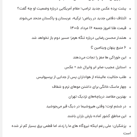
پشت پرده عکس جدید ترامپ؛ مقام آمریکایی درباره وضعیت او چه گفت؟
ائتلاف دفاعی جدید در ریاض؛ ترکیه، عربستان و پاکستان متحد می‌شوند
قیمت طلا امروز جمعه ۱۶ مرداد ۱۴۰۵
هشدار محسن رضایی درباره تنگه هرمز؛ مسیر دوم باز نخواهد شد
۶ منبع پنهان ویتامین C
این خوراکی ها مغز را نجات می‌دهند
استایل عجیب صابر ابر وایرال شد + عکس
طلب حلالیت عالیشاه از هواداران پس از جدایی از پرسپولیس
چهار ماسک خانگی برای داشتن موهای نرم و شفاف
بهترین مقاصد دریاچه‌های نزدیک تهران
در ششم اوت؛ وقتی هیروشیما در دیگ قیر می‌جوشید
این مناطق کشور آماده بارش باران باشند
پزشکیان: علی رغم اینکه نیروگاه های ما را زدند اما قطعی برق بسیار کم تر شده
است