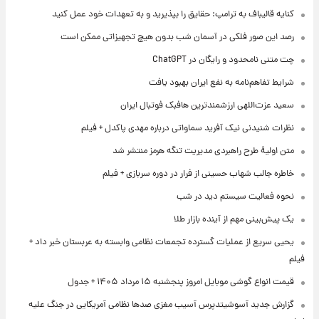
کنایه قالیباف به ترامپ: حقایق را بپذیرید و به تعهدات خود عمل کنید
رصد این صور فلکی در آسمان شب بدون هیچ تجهیزاتی ممکن است
چت متنی نامحدود و رایگان در ChatGPT
شرایط تفاهم‌نامه به نفع ایران بهبود یافت
سعید عزت‌اللهی ارزشمندترین هافبک فوتبال ایران
نظرات شنیدنی نیک آفرید سماواتی درباره مهدی پاکدل + فیلم
متن اولیۀ طرح راهبردی مدیریت تنگه هرمز منتشر شد
خاطره جالب شهاب حسینی از فرار در دوره سربازی + فیلم
نحوه فعالیت سیستم دید در شب
یک پیش‌بینی مهم از آینده بازار طلا
یحیی سریع از عملیات گسترده تجمعات نظامی وابسته به عربستان خبر داد +
فیلم
قیمت انواع گوشی موبایل امروز پنجشنبه ۱۵ مرداد ۱۴۰۵ + جدول
گزارش جدید آسوشیتدپرس آسیب مغزی صدها نظامی آمریکایی در جنگ علیه