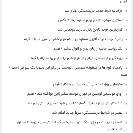
ایران
جزئیات شرط جدید بازنشستگی اعلام شد
استوری مهدی طارمی برای ستاره اینتر + عکس
گران‌ترین خرید تاریخ رئال مادرید رونمایی شد
روایت جالب نیک آفرین سماواتی از هم بازی شدن با امین تارخ + فیلم
یک روایت جالب از زبان بدن و انواع لبخند + فیلم
بهره گیری از معماری ایرانی در طرح های ایتالیایی برا مقابله با گرما
پادشاه کوه ها در منظومه شمسی / اورست در برابر این هیولا یک شوخی است +
فیلم
هنرنمایی روزبه حصاری آن هم بدون بدلکار + فیلم
آوای موسیقی اوشین در تهران توسط سفیر ژاپن نواخته شد + فیلم
دادستان تهران از توقیف گسترده اموال شرکت‌های تراستی خبر داد
تغییر در شرایط بازنشستگی؛ شرط جدید اعلام شد
شاهکار طبیعت در دل سنگ؛ تومسونیت چگونه نقش‌های خیره‌کننده خلق
می‌کند؟+فیلم