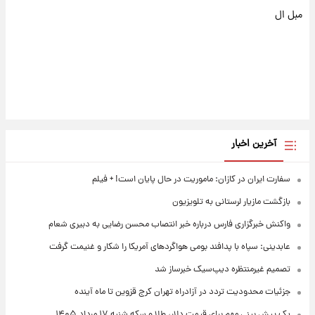
مبل ال
آخرین اخبار
سفارت ایران در کازان: ماموریت در حال پایان است! + فیلم
بازگشت مازیار لرستانی به تلویزیون
واکنش خبرگزاری فارس درباره خبر انتصاب محسن رضایی به دبیری شعام
عابدینی: سپاه با پدافند بومی هواگردهای آمریکا را شکار و غنیمت گرفت
تصمیم غیرمنتظره دیپ‌سیک خبرساز شد
جزئیات محدودیت تردد در آزادراه تهران کرج قزوین تا ماه آینده
یک پیش ‌بینی مهم برای قیمت دلار، طلا و سکه شنبه ۱۷ مرداد ۱۴۰۵