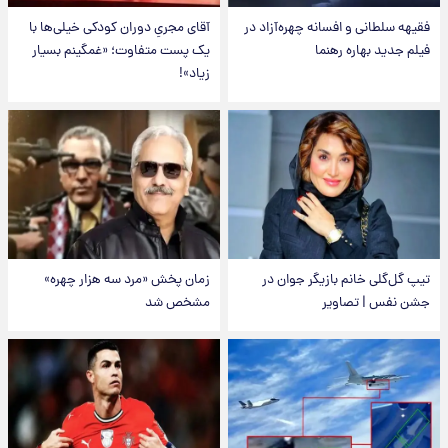
فقیهه سلطانی و افسانه چهره‌آزاد در
آقای مجریِ دوران کودکی خیلی‌ها با
فیلم جدید بهاره رهنما
یک پست متفاوت؛ «غمگینم بسیار
زیاد»!
تیپ گل‌گلی خانم بازیگر جوان در
زمان پخش «مرد سه هزار چهره»
جشن نفس | تصاویر
مشخص شد