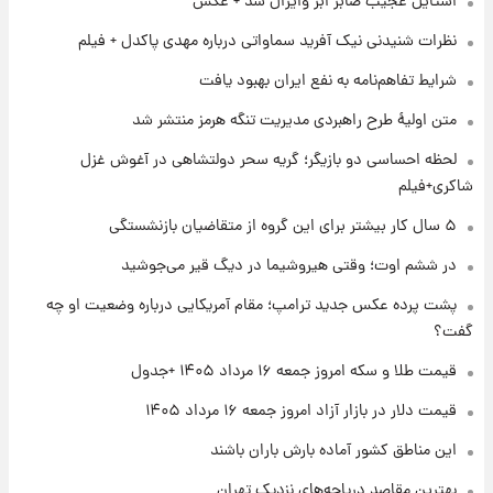
استایل عجیب صابر ابر وایرال شد + عکس
۱ روز پیش
شماره پیراهن خریدهای جدید پرسپولیس اعلام
نظرات شنیدنی نیک آفرید سماواتی درباره مهدی پاکدل + فیلم
شد؛ تیکدری، محبی و سرگیف با اعداد ویژه
شرایط تفاهم‌نامه به نفع ایران بهبود یافت
۱ روز پیش
متن اولیۀ طرح راهبردی مدیریت تنگه هرمز منتشر شد
جزئیات فعال‌سازی «کیف پول ایران» اعلام
شد+فیلم
لحظه احساسی دو بازیگر؛ گریه سحر دولتشاهی در آغوش غزل
شاکری+فیلم
۱ روز پیش
۵ سال کار بیشتر برای این گروه از متقاضیان بازنشستگی
تغییر تند قیمت محصولات ایران‌خودرو و سایپا
امروز پنجشنبه ۱۵ مرداد ۱۴۰۵ +جدول
در ششم اوت؛ وقتی هیروشیما در دیگ قیر می‌جوشید
پشت پرده عکس جدید ترامپ؛ مقام آمریکایی درباره وضعیت او چه
۱ روز پیش
گفت؟
قیمت طلا و سکه امروز پنجشنبه ۱۵ مرداد ۱۴۰۵
قیمت طلا و سکه امروز جمعه ۱۶ مرداد ۱۴۰۵ +جدول
قیمت دلار در بازار آزاد امروز جمعه ۱۶ مرداد ۱۴۰۵
۱ روز پیش
شارژ جدید کالابرگ برای سه دهک؛ جزئیات اعلام
این مناطق کشور آماده بارش باران باشند
شد
بهترین مقاصد دریاچه‌های نزدیک تهران