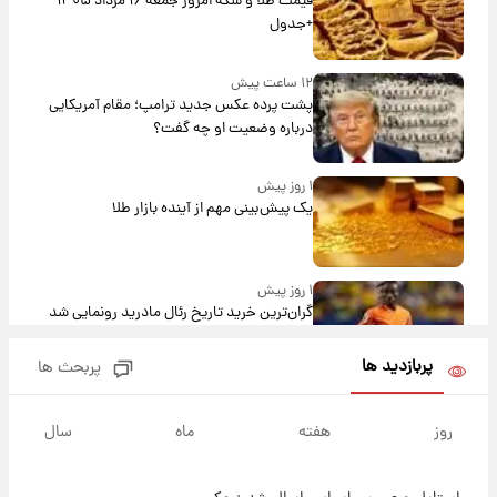
قیمت طلا و سکه امروز جمعه ۱۶ مرداد ۱۴۰۵
+جدول
۱۲ ساعت پیش
پشت پرده عکس جدید ترامپ؛ مقام آمریکایی
درباره وضعیت او چه گفت؟
۱ روز پیش
یک پیش‌بینی مهم از آینده بازار طلا
۱ روز پیش
گران‌ترین خرید تاریخ رئال مادرید رونمایی شد
پربازدید ها
پربحث ها
۱ روز پیش
پیش‌بینی بارش‌های گسترده با ورود ال‌نینو؛ کدام
روز
هفته
ماه
سال
روزها پربارش‌تر خواهند بود؟