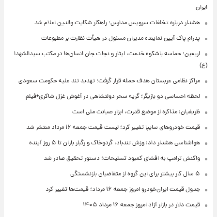
ایران
هشدار درباره تخلفات سرویس مدارس؛ راهکار شکایت والدین اعلام شد
پدرام پاک آیین نماینده مدیران مسئول در هیأت نظارت بر مطبوعات
اربعین؛ حماسه باشکوه خدمت، ایثار و نجات جان انسان‌ها در مکتب سیدالشهدا
(ع)
مراکز نظامی عربستان هدف حمله قرار گرفت؛ تهدید تند علیه حکومت سعودی
لحظه احساسی دو بازیگر؛ گریه سحر دولتشاهی در آغوش غزل شاکری+فیلم
ظریفیان: مذاکره از موضع قدرت، ابزار صیانت ملی است
قیمت خودروهای سایپا تغییر کرد؛ لیست قیمت جمعه ۱۶ مرداد منتشر شد
هواشناسی هشدار داد: وزش تندباد، گردوخاک و رگبار باران تا ۵ روز آینده
واکنش ترامپ به افشای کمبود تسلیحات؛ دستور تحقیق صادر شد
۵ سال کار بیشتر برای این گروه از متقاضیان بازنشستگی
جدول قیمت ایران‌خودرو امروز جمعه ۱۶ مرداد؛ قیمت‌ها تغییر کرد
قیمت دلار در بازار آزاد امروز جمعه ۱۶ مرداد ۱۴۰۵