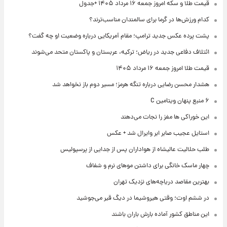
قیمت طلا و سکه امروز جمعه ۱۶ مرداد ۱۴۰۵ +جدول
کدام ورزش‌ها در گرما برای سالمندان مناسب‌ترند؟
پشت پرده عکس جدید ترامپ؛ مقام آمریکایی درباره وضعیت او چه گفت؟
ائتلاف دفاعی جدید در ریاض؛ ترکیه، عربستان و پاکستان متحد می‌شوند
قیمت طلا امروز جمعه ۱۶ مرداد ۱۴۰۵
هشدار محسن رضایی درباره تنگه هرمز؛ مسیر دوم باز نخواهد شد
۶ منبع پنهان ویتامین C
این خوراکی ها مغز را نجات می‌دهند
استایل عجیب صابر ابر وایرال شد + عکس
طلب حلالیت عالیشاه از هواداران پس از جدایی از پرسپولیس
چهار ماسک خانگی برای داشتن موهای نرم و شفاف
بهترین مقاصد دریاچه‌های نزدیک تهران
در ششم اوت؛ وقتی هیروشیما در دیگ قیر می‌جوشید
این مناطق کشور آماده بارش باران باشند