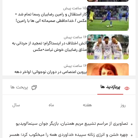
۱۵ ساعت پیش
کار استقلال و رامین رضاییان رسما تمام شد +
عکس / خداحافظی صمیمانه آبی ها با رامین!
۱۶ ساعت پیش
آتش اختلاف در اینستاگرام؛ تمجید از حردانی به
مذاق رضاییان خوش نیامد+عکس
۱۶ ساعت پیش
پروین اعتصامی در دوران نوجوانی؛ اواخر دهه
۱۲۹۰ شمسی
پربازدید ها
پربحث ها
۱۶ ساعت پیش
قدرت‌نمایی نظامی چین؛ بمب‌افکن حامل موشک
روز
هفته
ماه
سال
هسته‌ای در آسمان ظاهر شد
تصاویری از مراسم تشییع مریم همتیان، بازیگر جوان سینما/ویدیو
۱۷ ساعت پیش
رونالدو از گنجینه خودروهای لوکسش رونمایی
چهره خشن و انرژی زنانه سپیده خداوردی همه را میخکوب کرد؛ همسر
کرد