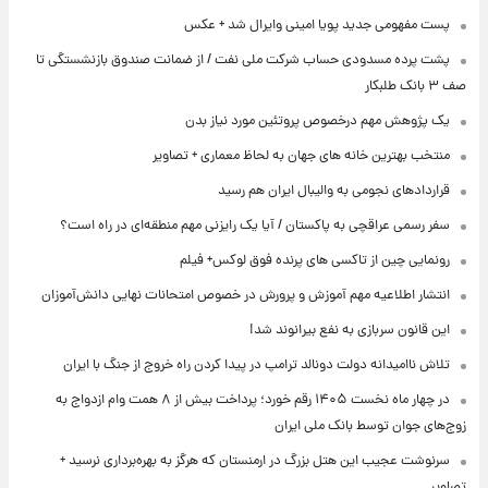
پست مفهومی جدید پویا امینی وایرال شد + عکس
پشت پرده‌ مسدودی حساب شرکت ملی نفت / از ضمانت صندوق بازنشستگی تا
صف ۳ بانک طلبکار
یک پژوهش مهم درخصوص پروتئین مورد نیاز بدن
منتخب بهترین خانه های جهان به لحاظ معماری + تصاویر
قراردادهای نجومی به والیبال ایران هم رسید
سفر رسمی عراقچی به پاکستان / آیا یک رایزنی مهم منطقه‌ای در راه است؟
رونمایی چین از تاکسی های پرنده فوق لوکس+ فیلم
انتشار اطلاعیه مهم آموزش و پرورش در خصوص امتحانات نهایی دانش‌آموزان
این قانون سربازی به نفع بیرانوند شد!
تلاش ناامیدانه‌ دولت دونالد ترامپ در پیدا کردن راه خروج از جنگ با ایران
در چهار ماه نخست ۱۴۰۵ رقم خورد؛ پرداخت بیش از ۸ همت وام ازدواج به
زوج‌های جوان توسط بانک ملی ایران
سرنوشت عجیب این هتل بزرگ در ارمنستان که هرگز به بهره‌برداری نرسید +
تصاویر