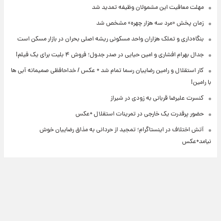
مهلت معافیت این مشمولان وظیفه تمدید شد
زمان پخش «مرد سه هزار چهره» مشخص شد
بنگاه‌داری و تملک هزاران واحد مسکونی ریشه اصلی بحران در بازار مسکن است
جدال بهرام افشاری و امین حیایی در صدر جدول؛ فروش ۴ بلیت برای یک فیلم!
کار استقلال و رامین رضاییان رسما تمام شد + عکس / خداحافظی صمیمانه آبی ها
با رامین!
کنسرت علیرضا قربانی به زودی در شیراز
حضور پرقدرت یک خارجی در تمرینات استقلال +عکس
آتش اختلاف در اینستاگرام؛ تمجید از حردانی به مذاق رضاییان خوش
نیامد+عکس