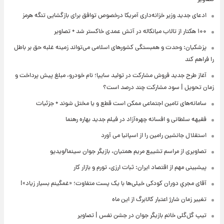
ادعای جدید وزیر خزانه‌داری آمریکا درخصوص توافق برای بازگشایی تنگه هرمز
۱۰۰ هکتار از تالاب میانکاله در آتش عمدی خاکستر شد + تصاویر
پزشکیان: وحدت و همبستگی کشورهای اسلامی می‌تواند زمینه غلبه حق بر باطل
را فراهم کند
آغاز طرح جدید فروش مشارکت در تولید سایپا؛ نام خودرو، مبلغ پیش پرداخت و
زمان تحویل | سود مشارکت چند درصد است؟
سامانه‌های تامین اجتماعی ممکن است قطع و یا مختل شوند + جزئیات
فقیهه سلطانی و افسانه چهره‌آزاد در فیلم جدید بهاره رهنما
استقلال جانشین رامین را از اسپانیا می آورد
تصاویری از مراسم تشییع مریم همتیان، بازیگر جوان سینما/ویدیو
پیشبینی مهم از اقتصاد ایران: ثبات ارزی، تورم و بازار کار
آقای مجریِ دوران کودکی خیلی‌ها با یک پست متفاوت؛ «غمگینم بسیار زیاد»!
تغییر زمان شارژ اعتبار کالابرگ از این ماه
تیپ گل‌گلی خانم بازیگر جوان در جشن نفس | تصاویر