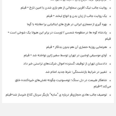
روایت جالب نیک آفرین سماواتی از هم بازی شدن با امین تارخ + فیلم
یک روایت جالب از زبان بدن و انواع لبخند + فیلم
بهره گیری از معماری ایرانی در طرح های ایتالیایی برا مقابله با گرما
پادشاه کوه ها در منظومه شمسی / اورست در برابر این هیولا یک شوخی است +
فیلم
هنرنمایی روزبه حصاری آن هم بدون بدلکار + فیلم
آوای موسیقی اوشین در تهران توسط سفیر ژاپن نواخته شد + فیلم
دادستان تهران از توقیف گسترده اموال شرکت‌های تراستی خبر داد
تغییر در شرایط بازنشستگی؛ شرط جدید اعلام شد
شاهکار طبیعت در دل سنگ؛ تومسونیت چگونه نقش‌های خیره‌کننده خلق
می‌کند؟+فیلم
توصیف جالب هادی حجازی‌فر درباره ی "سایه" بازیگر سریال کلاغ خبرساز شد+فیلم