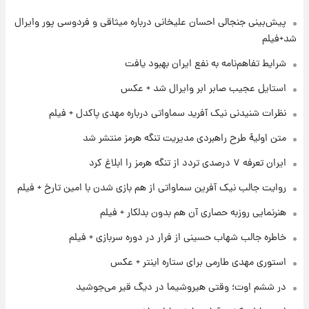
پیش‌بینی جنجالی احسان علیخانی درباره میثاقی و فردوسی پور وایرال
۱ روز پیش
تغییر تند قیمت محصولات ایران‌خودرو و سایپا
شد+فیلم
امروز پنجشنبه ۱۵ مرداد ۱۴۰۵ +جدول
شرایط تفاهم‌نامه به نفع ایران بهبود یافت
۱ روز پیش
استایل عجیب صابر ابر وایرال شد + عکس
قیمت طلا و سکه امروز پنجشنبه ۱۵ مرداد ۱۴۰۵
نظرات شنیدنی نیک آفرید سماواتی درباره مهدی پاکدل + فیلم
متن اولیۀ طرح راهبردی مدیریت تنگه هرمز منتشر شد
۱ روز پیش
ایران تعرفه ۷ درصدی تردد از تنگه هرمز را ابلاغ کرد
شارژ جدید کالابرگ برای سه دهک؛ جزئیات اعلام
شد
روایت جالب نیک آفرین سماواتی از هم بازی شدن با امین تارخ + فیلم
هنرنمایی روزبه حصاری آن هم بدون بدلکار + فیلم
۱ روز پیش
شرایط تازه فروش اقساطی سایپا اعلام شد؛
خاطره جالب شهاب حسینی از فرار در دوره سربازی + فیلم
شاهین، کوییک، اطلس، سهند و ساینا با اقساط
بلندمدت + جدول
استوری مهدی طارمی برای ستاره اینتر + عکس
۱ روز پیش
در ششم اوت؛ وقتی هیروشیما در دیگ قیر می‌جوشید
سیگنال‌های جدید برای بازار طلا؛ پیش‌بینی
قیمت سکه و طلا فردا