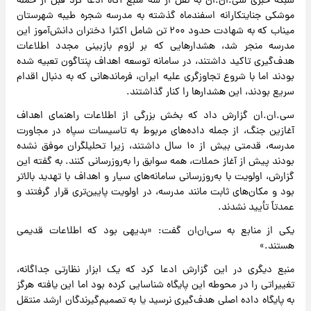
شبکه خبری سی‌.ان‌.ان به نقل از سه منبع آگاه ادعا کرد قبل از حمله
موشکی جنایتکارانه اسفندماه گذشته به مدرسه شجره طیبه شهرستان
میناب که به شهادت حدود ۲۰۰ تن شامل اکثرا دختران دانش‌آموز این
مدرسه منجر شد، هشدارهایی که بر لزوم بازبینی مجدد اطلاعات
هدف‌گیری تاکید داشتند، در سامانه توسعه اهداف پنتاگون تعبیه شده
بودند اما با شروع تجاوزگری علیه ایران، فرماندهانی که به دنبال اقدام
سریع بودند، این هشدارها را کنار گذاشتند.
سی‌.ان‌.ان گزارش داد که بخش بزرگی از اطلاعات راهنمای اهداف
آغازین جنگ، از جمله داده‌های مربوط به تاسیسات سپاه در مجاورت
مدرسه، قدمتی بیش از ۱۰ سال داشتند، زیرا تحلیلگران موفق نشده
بودند پیش از آغاز حملات، همه سوابق را به‌روزرسانی کنند. به گفته این
گزارش، اولویت با به‌روزرسانی سامانه‌های سیار و اهداف با تهدید بالاتر
بود و مکان‌های ثابت مانند مدرسه، در اولویت پایین‌تری قرار گرفتند و
عمدتاً تأیید نشدند.
یکی از منابع به سی‌ان‌ان گفت: «بدیهی بود که اطلاعات قدیمی
هستند.»
منبع دیگری در این گزارش ادعا کرد که یک ابزار نظارتی جداگانه،
تغییراتی را در محوطه این پایگاه شناسایی کرده بود اما این یافته هرگز
به پایگاه داده اصلی هدف‌گیری نرسید یا به تصمیم‌گیرندگان ارشد منتقل