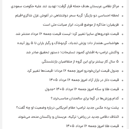
مراکز نظامی عربستان هدف حمله قرار گرفت؛ تهدید تند علیه حکومت سعودی
لحظه احساسی دو بازیگر؛ گریه سحر دولتشاهی در آغوش غزل شاکری+فیلم
ظریفیان: مذاکره از موضع قدرت، ابزار صیانت ملی است
قیمت خودروهای سایپا تغییر کرد؛ لیست قیمت جمعه ۱۶ مرداد منتشر شد
هواشناسی هشدار داد: وزش تندباد، گردوخاک و رگبار باران تا ۵ روز آینده
واکنش ترامپ به افشای کمبود تسلیحات؛ دستور تحقیق صادر شد
۵ سال کار بیشتر برای این گروه از متقاضیان بازنشستگی
جدول قیمت ایران‌خودرو امروز جمعه ۱۶ مرداد؛ قیمت‌ها تغییر کرد
قیمت دلار در بازار آزاد امروز جمعه ۱۶ مرداد ۱۴۰۵
قیمت طلا و سکه امروز جمعه ۱۶ مرداد ۱۴۰۵ +جدول
کدام ورزش‌ها در گرما برای سالمندان مناسب‌ترند؟
پشت پرده عکس جدید ترامپ؛ مقام آمریکایی درباره وضعیت او چه گفت؟
ائتلاف دفاعی جدید در ریاض؛ ترکیه، عربستان و پاکستان متحد می‌شوند
قیمت طلا امروز جمعه ۱۶ مرداد ۱۴۰۵