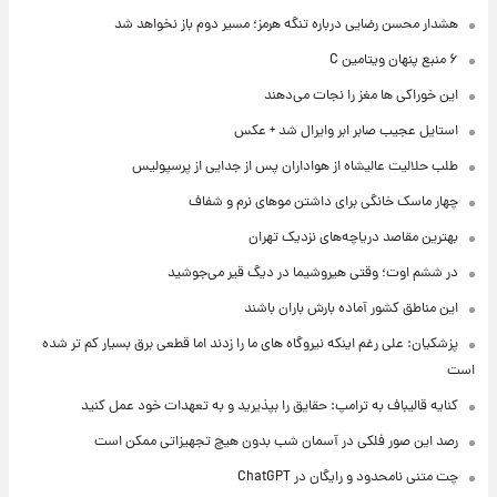
هشدار محسن رضایی درباره تنگه هرمز؛ مسیر دوم باز نخواهد شد
۶ منبع پنهان ویتامین C
این خوراکی ها مغز را نجات می‌دهند
استایل عجیب صابر ابر وایرال شد + عکس
طلب حلالیت عالیشاه از هواداران پس از جدایی از پرسپولیس
چهار ماسک خانگی برای داشتن موهای نرم و شفاف
بهترین مقاصد دریاچه‌های نزدیک تهران
در ششم اوت؛ وقتی هیروشیما در دیگ قیر می‌جوشید
این مناطق کشور آماده بارش باران باشند
پزشکیان: علی رغم اینکه نیروگاه های ما را زدند اما قطعی برق بسیار کم تر شده
است
کنایه قالیباف به ترامپ: حقایق را بپذیرید و به تعهدات خود عمل کنید
رصد این صور فلکی در آسمان شب بدون هیچ تجهیزاتی ممکن است
چت متنی نامحدود و رایگان در ChatGPT