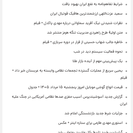
شرایط تفاهم‌نامه به نفع ایران بهبود یافت
سعید عزت‌اللهی ارزشمندترین هافبک فوتبال ایران
نظرات شنیدنی نیک آفرید سماواتی درباره مهدی پاکدل + فیلم
متن اولیۀ طرح راهبردی مدیریت تنگه هرمز منتشر شد
خاطره جالب شهاب حسینی از فرار در دوره سربازی + فیلم
نحوه فعالیت سیستم دید در شب
یک پیش‌بینی مهم از آینده بازار طلا
یحیی سریع از عملیات گسترده تجمعات نظامی وابسته به عربستان خبر داد +
فیلم
قیمت انواع گوشی موبایل امروز پنجشنبه ۱۵ مرداد ۱۴۰۵ + جدول
گزارش جدید آسوشیتدپرس آسیب مغزی صدها نظامی آمریکایی در جنگ علیه
ایران
جزئیات شرط جدید بازنشستگی اعلام شد
استوری مهدی طارمی برای ستاره اینتر + عکس
گران‌ترین خرید تاریخ رئال مادرید رونمایی شد