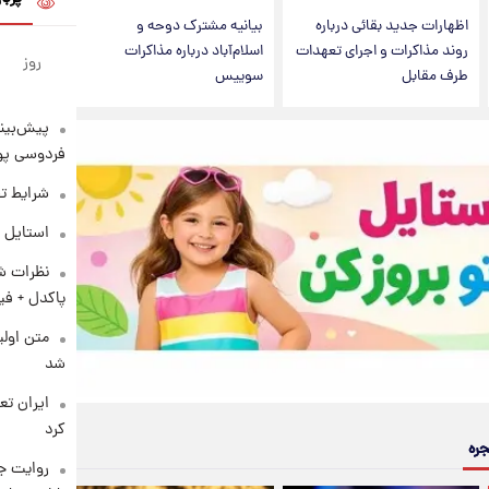
اظهارات جدید بقائی درباره
بیانیه مشترک دوحه و
روند مذاکرات و اجرای تعهدات
اسلام‌آباد درباره مذاکرات
روز
طرف مقابل
سوییس
پیش‌بینی
فردوسی پور
شرایط تف
استایل 
نظرات شن
پاکدل + فی
متن اولی
شد
کرد
جره
روایت ج