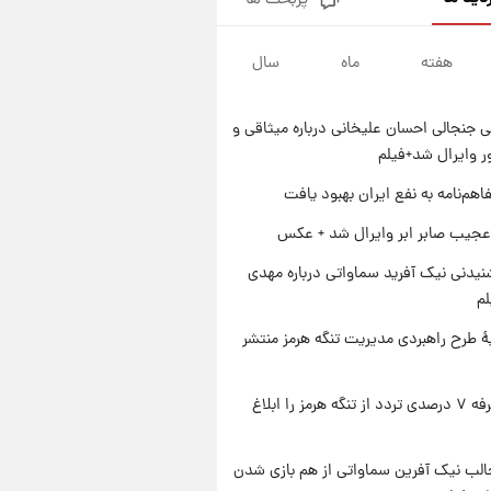
پربحث ها
قیمت طلا و سکه امروز پنجشنبه
۱۵ مرداد ۱۴۰۵
هفته
ماه
سال
۱ روز پیش
شارژ جدید کالابرگ برای سه
دهک؛ جزئیات اعلام شد
 جنجالی احسان علیخانی درباره میثاقی و
۱ روز پیش
 وایرال شد+فیلم
شرایط تازه فروش اقساطی سایپا
اعلام شد؛ شاهین، کوییک، اطلس،
اهم‌نامه به نفع ایران بهبود یافت
سهند و ساینا با اقساط بلندمدت +
۱ روز پیش
عجیب صابر ابر وایرال شد + عکس
جدول
سیگنال‌های جدید برای بازار طلا؛
پیش‌بینی قیمت سکه و طلا فردا
یدنی نیک آفرید سماواتی درباره مهدی
لم
ۀ طرح راهبردی مدیریت تنگه هرمز منتشر
ایران تعرفه ۷ درصدی تردد از تنگه هرمز را ابلاغ
الب نیک آفرین سماواتی از هم بازی شدن