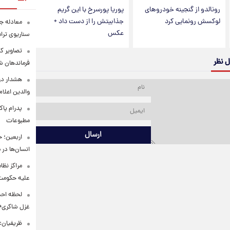
رونالدو از گنجینه خودروهای
پوریا پورسرخ با این گریم
لوکسش رونمایی کرد
جذابیتش را از دست داد +
معادله جد
عکس
سناریوی ترا
تصاویر کم
ل نظر
فرماندهان ش
هشدار در
والدین اعلا
پدرام پاک
مطبوعات
ارسال
اربعین؛ 
انسان‌ها در
مراکز نظ
علیه حکوم
لحظه احس
غزل شاکری+
ظریفیان: