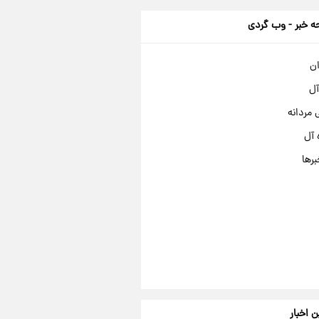
 خبر - وب گردی
ان
آل
مردانه
 آل
برها
ن اخبار