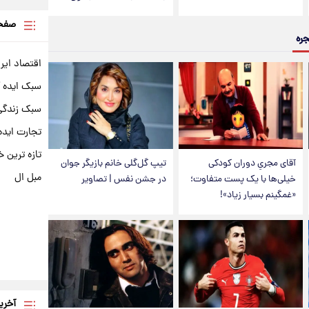
صفحه
جره
اقتصاد ایر
سبک ایده 
سبک زندگی 
تجارت ایده
تازه ترین خ
آقای مجریِ دوران کودکی
تیپ گل‌گلی خانم بازیگر جوان
مبل ال
خیلی‌ها با یک پست متفاوت؛
در جشن نفس | تصاویر
«غمگینم بسیار زیاد»!
آخری