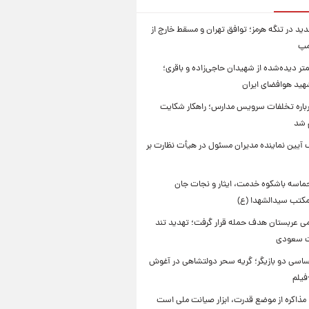
ید در تنگه هرمز؛ توافق تهران و مسقط خارج از
مپ
تر دیده‌شده از شهیدان حاجی‌زاده و باقری؛
هید هوافضای ایران
باره تخلفات سرویس مدارس؛ راهکار شکایت
م شد
 آیین نماینده مدیران مسئول در هیأت نظارت بر
حماسه باشکوه خدمت، ایثار و نجات جان
 مکتب سیدالشهدا (ع)
امی عربستان هدف حمله قرار گرفت؛ تهدید تند
ت سعودی
اسی دو بازیگر؛ گریه سحر دولتشاهی در آغوش
فیلم
 مذاکره از موضع قدرت، ابزار صیانت ملی است