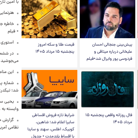
با امین تار
هنرنمایی
خاطره جا
+ فیلم
استوری م
پیش‌بینی جنجالی احسان
قیمت طلا و سکه امروز
علیخانی درباره میثاقی و
پنجشنبه ۱۵ مرداد ۱۴۰۵
در ششم 
فردوسی پور وایرال شد+فیلم
می‌جوشید
این مناط
شماره پ
شد؛ تیکدری
یحیی سر
وابسته به ع
فال روزانه واقعی پنجشنبه ۱۵
شرایط تازه فروش اقساطی
گزارش ج
مرداد ۱۴۰۵
سایپا اعلام شد؛ شاهین،
نظامی آمری
کوییک، اطلس، سهند و ساینا
با اقساط بلندمدت + جدول