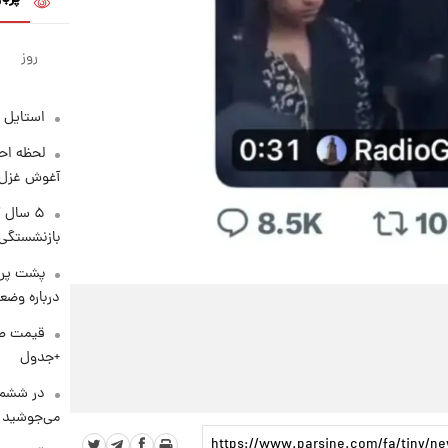
روز
استایل 
لحظه احس
آغوش غزل 
۵ سال 
بازنشستگی
پشت پرد
درباره وض
+جدول
در ششم 
می‌جوشید