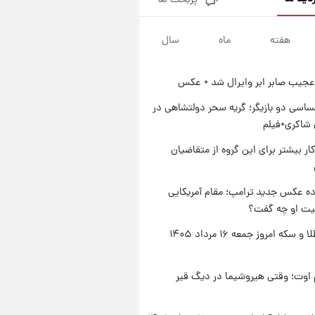
پربحث ها
جزئیات فعال‌سازی «کیف پول
ایران» اعلام شد+فیلم
هفته
ماه
سال
۱ روز پیش
تغییر تند قیمت محصولات
ایران‌خودرو و سایپا امروز پنجشنبه
عجیب صابر ابر وایرال شد + عکس
۱۵ مرداد ۱۴۰۵ +جدول
۱ روز پیش
قیمت طلا و سکه امروز پنجشنبه
اسی دو بازیگر؛ گریه سحر دولتشاهی در
۱۵ مرداد ۱۴۰۵
شاکری+فیلم
۱ روز پیش
کار بیشتر برای این گروه از متقاضیان
شارژ جدید کالابرگ برای سه
دهک؛ جزئیات اعلام شد
ه عکس جدید ترامپ؛ مقام آمریکایی
عیت او چه گفت؟
قیمت طلا و سکه امروز جمعه ۱۶ مرداد ۱۴۰۵
اوت؛ وقتی هیروشیما در دیگ قیر