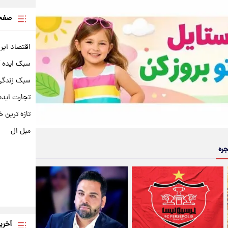
صفحه
اقتصاد ایر
سبک ایده 
سبک زندگی 
تجارت ایده
تازه ترین خ
مبل ال
جره
آخری