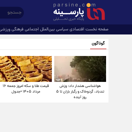
صفحه نخست
اقتصادی
سیاسی
بین‌الملل
اجتماعی
فرهنگی
ورزشی
گوناگون
هواشناسی هشدار داد: وزش
قیمت طلا و سکه امروز جمعه ۱۶
تندباد، گردوخاک و رگبار باران تا ۵
مرداد ۱۴۰۵ +جدول
روز آینده