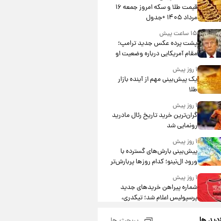
قیمت طلا و سکه امروز جمعه ۱۶
مرداد ۱۴۰۵ +جدول
۱۵ ساعت پیش
پشت پرده عکس جدید ترامپ؛
مقام آمریکایی درباره وضعیت او
چه گفت؟
۱ روز پیش
یک پیش‌بینی مهم از آینده بازار
طلا
۱ روز پیش
گران‌ترین خرید تاریخ رئال مادرید
رونمایی شد
۱ روز پیش
پیش‌بینی بارش‌های گسترده با
ورود ال‌نینو؛ کدام روزها پربارش‌تر
خواهند بود؟
۱ روز پیش
شماره پیراهن خریدهای جدید
پرسپولیس اعلام شد؛ تیکدری،
محبی و سرگیف با اعداد ویژه
۱ روز پیش
زدید ها