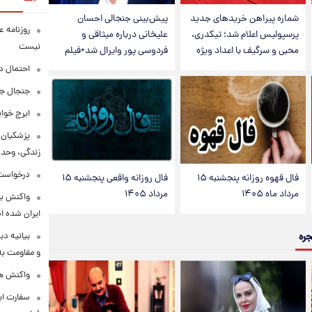
شماره پیراهن خریدهای جدید
پیش‌بینی جنجالی احسان
روزنامه ع
پرسپولیس اعلام شد؛ تیکدری،
علیخانی درباره میثاقی و
نیست
محبی و سرگیف با اعداد ویژه
فردوسی پور وایرال شد+فیلم
احتمال د
جنجال جد
ایرج خوا
پزشکیان:
زندگی، وحد
درخواست 
فال قهوه روزانه پنجشنبه ۱۵
فال روزانه واقعی پنجشنبه ۱۵
مرداد ماه ۱۴۰۵
مرداد ۱۴۰۵
واکنش بق
ایران شده 
بیانیه د
جره
و مقاومت به 
واکنش همت
سفارت ایر