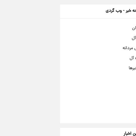
 خبر - وب گردی
ان
آل
مردانه
 آل
برها
ن اخبار