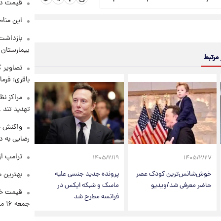
قیمت دلار د
این مناط
بازداشت 
بیمارستان 
 مرتبط
تصاویر ک
باقری؛ فرم
مراکز نظ
تهدید تند
واکنش خ
رضایی به د
ترامپ از
۱۴۰۵/۲/۱۹
۱۴۰۵/۲/۲۷
بهترین م
خوش‌شانس‌ترین کودک عصر
پرونده جدید جنسی علیه
حاضر معرفی شد/ویدیو
ماسک و شبکه ایکس در
قیمت خو
فرانسه مطرح شد
جمعه ۱۶ مرداد منتشر شد